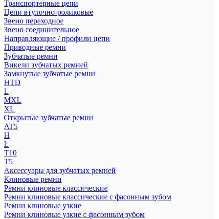
Транспортерные цепи
Цепи втулочно-роликовые
Звено переходное
Звено соединительное
Направляющие / профили цепи
Приводные ремни
Зубчатые ремни
Викели зубчатых ремней
Замкнутые зубчатые ремни
HTD
L
MXL
XL
Открытые зубчатые ремни
AT5
H
L
T10
T5
Аксессуары для зубчатых ремней
Клиновые ремни
Ремни клиновые классические
Ремни клиновые классические с фасонным зубом
Ремни клиновые узкие
Ремни клиновые узкие с фасонным зубом