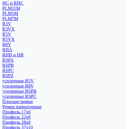
HC и RHC
PLM11M
PLM5M
PLM7M
R3V
R3VX
R5V
R5VX
R8V
RHA
RHB и HB
RSPA
RSPB
RSPC
RSPZ
усиленные R5V
усиленные R8V
усиленные RSPB
усиленные RSPC
Плоские ремни
Ремни вариаторные
Профиль 17x6
Профиль 22x8
Профиль 28x8
Профиль 37x10