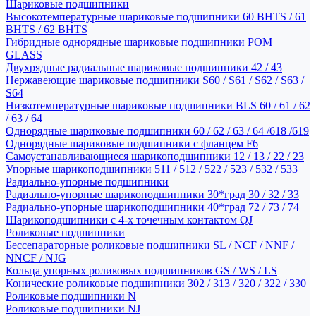
Шариковые подшипники
Высокотемпературные шариковые подшипники 60 BHTS / 61
BHTS / 62 BHTS
Гибридные однорядные шариковые подшипники POM
GLASS
Двухрядные радиальные шариковые подшипники 42 / 43
Нержавеющие шариковые подшипники S60 / S61 / S62 / S63 /
S64
Низкотемпературные шариковые подшипники BLS 60 / 61 / 62
/ 63 / 64
Однорядные шариковые подшипники 60 / 62 / 63 / 64 /618 /619
Однорядные шариковые подшипники с фланцем F6
Самоустанавливающиеся шарикоподшипники 12 / 13 / 22 / 23
Упорные шарикоподшипники 511 / 512 / 522 / 523 / 532 / 533
Радиально-упорные подшипники
Радиально-упорные шарикоподшипники 30*град 30 / 32 / 33
Радиально-упорные шарикоподшипники 40*град 72 / 73 / 74
Шарикоподшипники с 4-х точечным контактом QJ
Роликовые подшипники
Бессепараторные роликовые подшипники SL / NCF / NNF /
NNCF / NJG
Кольца упорных роликовых подшипников GS / WS / LS
Конические роликовые подшипники 302 / 313 / 320 / 322 / 330
Роликовые подшипники N
Роликовые подшипники NJ