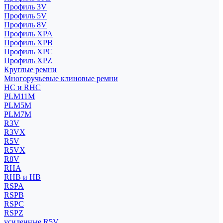
Профиль 3V
Профиль 5V
Профиль 8V
Профиль XPA
Профиль XPB
Профиль XPC
Профиль XPZ
Круглые ремни
Многоручьевые клиновые ремни
HC и RHC
PLM11M
PLM5M
PLM7M
R3V
R3VX
R5V
R5VX
R8V
RHA
RHB и HB
RSPA
RSPB
RSPC
RSPZ
усиленные R5V