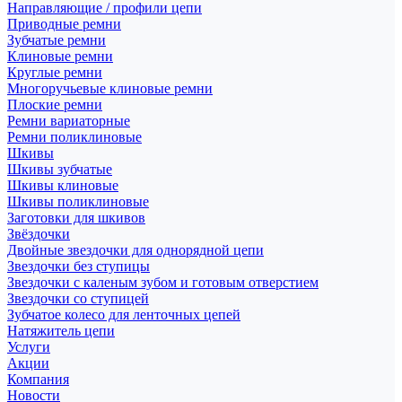
Направляющие / профили цепи
Приводные ремни
Зубчатые ремни
Клиновые ремни
Круглые ремни
Многоручьевые клиновые ремни
Плоские ремни
Ремни вариаторные
Ремни поликлиновые
Шкивы
Шкивы зубчатые
Шкивы клиновые
Шкивы поликлиновые
Заготовки для шкивов
Звёздочки
Двойные звездочки для однорядной цепи
Звездочки без ступицы
Звездочки с каленым зубом и готовым отверстием
Звездочки со ступицей
Зубчатое колесо для ленточных цепей
Натяжитель цепи
Услуги
Акции
Компания
Новости