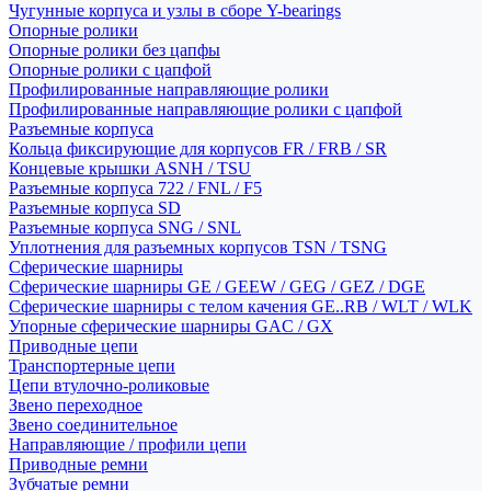
Чугунные корпуса и узлы в сборе Y-bearings
Опорные ролики
Опорные ролики без цапфы
Опорные ролики с цапфой
Профилированные направляющие ролики
Профилированные направляющие ролики с цапфой
Разъемные корпуса
Кольца фиксирующие для корпусов FR / FRB / SR
Концевые крышки ASNH / TSU
Разъемные корпуса 722 / FNL / F5
Разъемные корпуса SD
Разъемные корпуса SNG / SNL
Уплотнения для разъемных корпусов TSN / TSNG
Сферические шарниры
Сферические шарниры GE / GEEW / GEG / GEZ / DGE
Сферические шарниры с телом качения GE..RB / WLT / WLK
Упорные сферические шарниры GAC / GX
Приводные цепи
Транспортерные цепи
Цепи втулочно-роликовые
Звено переходное
Звено соединительное
Направляющие / профили цепи
Приводные ремни
Зубчатые ремни