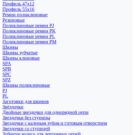
Профиль 47x12
Профиль 55x16
Ремни поликлиновые
Резиновые
Поликлиновые ремни PJ
Поликлиновые ремни PK
Поликлиновые ремни PL
Поликлиновые ремни PM
Шкивы
Шкивы зубчатые
Шкивы клиновые
SPA
SPB
SPC
SPZ
Шкивы поликлиновые
PJ
PL
Заготовки для шкивов
Звёздочки
Двойные звездочки для однорядной цепи
Звездочки без ступицы
Звездочки с каленым зубом и готовым отверстием
Звездочки со ступицей
Зубчатое колесо для ленточных цепей