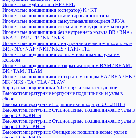
Игольчатые муфты типа HF / HFL
Игольчатые подшипники (сепаратор) K / KT
Игольчатые подшипники комбинированного типа
Игольчатые подшипники самоустанавливающиеся RPNA
Игольчатые подшипники со съемным внутренним кольцом
Игольчатые подшипники без внутреннего кольца BR / RNA /
RNAF / TAF / TR / NK / NKS
Игольчатые подшипники с внутренним кольцом в комплекте
BRI / NA / NAF / NKI / NKIS / TAFI / TRI
Игольчатые подшипники со штампованным наружним
кольцом
Игольчатые подшипники с закрытым торцом BAM / BHAM /
BK / TAM / TLAM
Игольчатые подшипники с открытым торцом BA / BHA / HK /
NK / NKS / TA / TLA / TLAW
Корпусные подшипники Y-bearings и комплектующие
Высокотемпературные корпусные подшипники и узлы в
сборе
Высокотемпературные Подшипники в корпус UC...BHTS
Высокотемпературные Стационарные подшипниковые узлы в
сборе UCP...BHTS
Высокотемпературные Стационарные подшипниковые узлы в
сборе UCPA...BHTS
Высокотемпературные Фланцевые подшипниковые узлы в
сборе UCF...BHTS