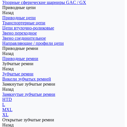
Упорные сферические шарниры GAC / GX
Приводные цепи
Назад
Приводные цепи
Транспортерные цепи
Цепи втулочно-роликовые
Звено переходное
Звено соединительное
Направляющие / профили цепи
Приводные ремни
Назад
Приводные ремни
Зубчатые ремни
Назад
Зубчатые ремни
Викели зубчатых ремней
Замкнутые зубчатые ремни
Назад
Замкнутые зубчатые ремни
HTD
L
MXL
XL
Открытые зубчатые ремни
Назад