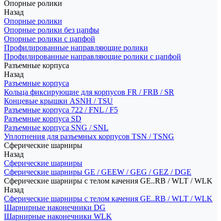
Опорные ролики
Назад
Опорные ролики
Опорные ролики без цапфы
Опорные ролики с цапфой
Профилированные направляющие ролики
Профилированные направляющие ролики с цапфой
Разъемные корпуса
Назад
Разъемные корпуса
Кольца фиксирующие для корпусов FR / FRB / SR
Концевые крышки ASNH / TSU
Разъемные корпуса 722 / FNL / F5
Разъемные корпуса SD
Разъемные корпуса SNG / SNL
Уплотнения для разъемных корпусов TSN / TSNG
Сферические шарниры
Назад
Сферические шарниры
Сферические шарниры GE / GEEW / GEG / GEZ / DGE
Сферические шарниры с телом качения GE..RB / WLT / WLK
Назад
Сферические шарниры с телом качения GE..RB / WLT / WLK
Шарнирные наконечники DG
Шарнирные наконечники WLK