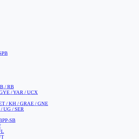
 SPB
 B / RB
 GYE / YAR / UCX
YET / KH / GRAE / GNE
/ UG / SER
 BPP-SB
F
FL
FT