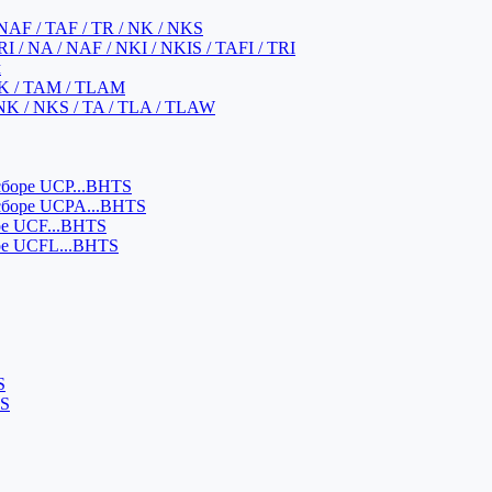
NAF / TAF / TR / NK / NKS
 / NA / NAF / NKI / NKIS / TAFI / TRI
м
K / TAM / TLAM
NK / NKS / TA / TLA / TLAW
боре UCP...BHTS
сборе UCPA...BHTS
ре UCF...BHTS
ре UCFL...BHTS
S
SS