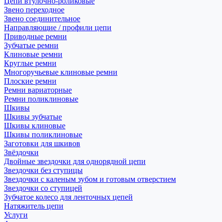
Цепи втулочно-роликовые
Звено переходное
Звено соединительное
Направляющие / профили цепи
Приводные ремни
Зубчатые ремни
Клиновые ремни
Круглые ремни
Многоручьевые клиновые ремни
Плоские ремни
Ремни вариаторные
Ремни поликлиновые
Шкивы
Шкивы зубчатые
Шкивы клиновые
Шкивы поликлиновые
Заготовки для шкивов
Звёздочки
Двойные звездочки для однорядной цепи
Звездочки без ступицы
Звездочки с каленым зубом и готовым отверстием
Звездочки со ступицей
Зубчатое колесо для ленточных цепей
Натяжитель цепи
Услуги