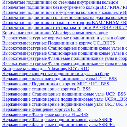
Игольчатые подшипники со съемным внутренним кольцом
Игольчатые подшипники без внутреннего кольца BR / RNA / R
Игольчатые подшипники с внутренним кольцом в комплекте BRI
Игольчатые подшипники со штампованным наружним кольцо
Игольчатые подшипники с закрытым торцом BAM / BHAM / B
Игольчатые подшипники с открытым торцом BA / BHA / HK / 
Корпусные подшипники Y-bearings и комплектующие
Высокотемпературные корпусные подшипники и узлы в сборе
Высокотемпературные Подшипники в корпус UC...BHTS
Высокотемпературные Стационарные подшипниковые узлы в с
Высокотемпературные Стационарные подшипниковые узлы в 
Высокотемпературные Фланцевые подшипниковые узлы в сбо
Высокотемпературные Фланцевые подшипниковые узлы в сбо
Концевые крышки для Y-bearings ECY / STC
Нержавеющие корпусные подшипники и узлы в сборе
Нержавеющие натяжные подшипниковые узлы UCT...BSS
Нержавеющие Подшипники в корпус MUC / UC...BSS
Нержавеющие стационарные корпуса P...BSS
Нержавеющие Стационарные подшипниковые узлы UCP...BSS
Нержавеющие стационарные подшипниковые узлы UCPA...BS
Нержавеющие стационарные подшипниковые узлы UP.../ UP...
Нержавеющие фланцевые корпуса F...SS
Нержавеющие Фланцевые корпуса FL...BSS
Нержавеющие Фланцевые подшипниковые узлы SSBPF
Нержавеющие Фланцевые подшипниковые узлы SSBPFL