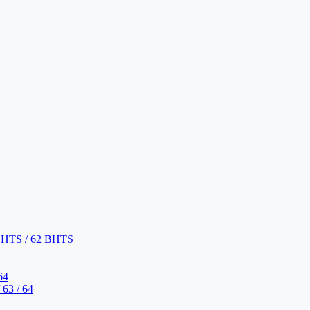
BHTS / 62 BHTS
64
63 / 64