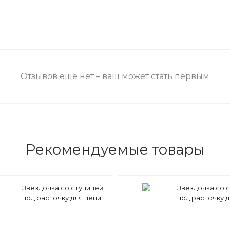
Отзывов ещё нет – ваш может стать первым
Рекомендуемые товары
Звездочка со ступицей
Звездочка со 
под расточку для цепи
под расточку д
16A-1 (ASA 80) z=25 25,4 x
16A-1 (ASA 80) z
15,88 mm PS12A25 (PHS
15,88 mm PS12A
80-1B25)
80-1B23)