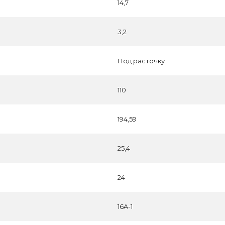
14,7
3,2
Под расточку
110
194,59
25,4
24
16A-1