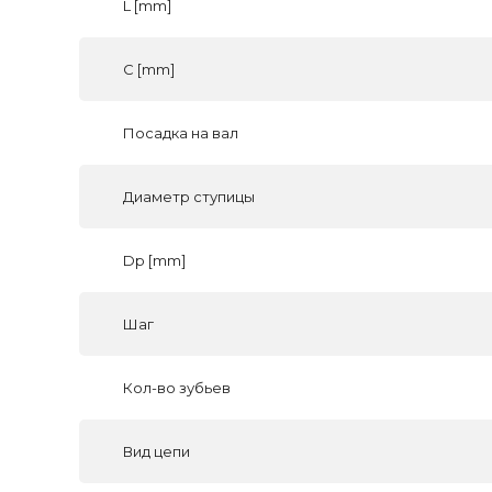
L [mm]
C [mm]
Посадка на вал
Диаметр ступицы
Dp [mm]
Шаг
Кол-во зубьев
Вид цепи