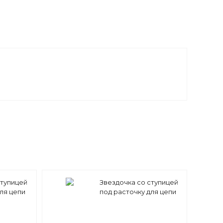
ступицей
Звездочка со ступицей
ля цепи
под расточку для цепи
=23 25,4 x
16A-1 (ASA 80) z=22 25,4 x
23 (PHS
15,88 mm PS12A22 (PHS
80-1B22)