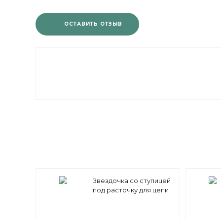
ОСТАВИТЬ ОТЗЫВ
Звездочка со ступицей
под расточку для цепи
16A-1 (ASA 80) z=26 25,4 x
15,88 mm PS12A26 (PHS
80-1B26)