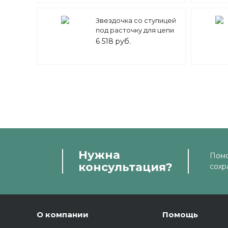
Звездочка со ступицей
под расточку для цепи
16A-1 (ASA 80) z=25
6 518 руб.
MEGADYNE
Нужна
Помо
консультация?
сохр
О компании
Помощь