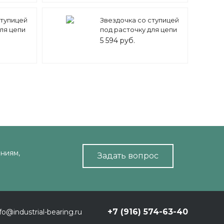
ступицей
Звездочка со ступицей
ля цепи
под расточку для цепи
=23
16A-1 (ASA 80) z=22
5 594 руб.
MEGADYNE
ниям,
Задать вопрос
+7 (916) 574-63-40
fo@industrial-bearing.ru