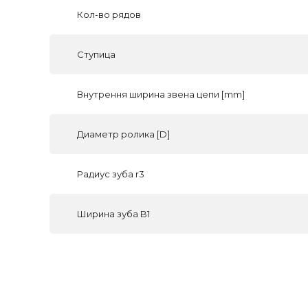
Кол-во рядов
Ступица
Внутрення ширина звена цепи [mm]
Диаметр ролика [D]
Радиус зуба r3
Ширина зуба B1