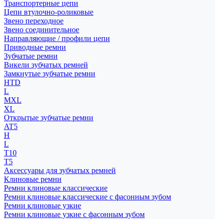
Транспортерные цепи
Цепи втулочно-роликовые
Звено переходное
Звено соединительное
Направляющие / профили цепи
Приводные ремни
Зубчатые ремни
Викели зубчатых ремней
Замкнутые зубчатые ремни
HTD
L
MXL
XL
Открытые зубчатые ремни
AT5
H
L
T10
T5
Аксессуары для зубчатых ремней
Клиновые ремни
Ремни клиновые классические
Ремни клиновые классические с фасонным зубом
Ремни клиновые узкие
Ремни клиновые узкие с фасонным зубом