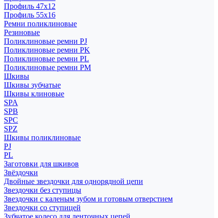
Профиль 47x12
Профиль 55x16
Ремни поликлиновые
Резиновые
Поликлиновые ремни PJ
Поликлиновые ремни PK
Поликлиновые ремни PL
Поликлиновые ремни PM
Шкивы
Шкивы зубчатые
Шкивы клиновые
SPA
SPB
SPC
SPZ
Шкивы поликлиновые
PJ
PL
Заготовки для шкивов
Звёздочки
Двойные звездочки для однорядной цепи
Звездочки без ступицы
Звездочки с каленым зубом и готовым отверстием
Звездочки со ступицей
Зубчатое колесо для ленточных цепей