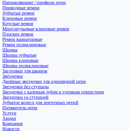
Направляющие / профили цепи
Приводные ремни
Зубчатые ремни
Клиновые ремни
Круглые ремни
Многоручьевые клиновые ремни
Плоские ремни
Ремни вариаторные
Ремни поликлиновые
Шкивы
Шкивы зубчатые
Шкивы клиновые
Шкивы поликлиновые
Заготовки для шкивов
Звёздочки
Двойные звездочки для однорядной цепи
Звездочки без ступицы
Звездочки с каленым зубом и готовым отверстием
Звездочки со ступицей
Зубчатое колесо для ленточных цепей
Натяжитель цепи
Услуги
Акции
Компания
Новости