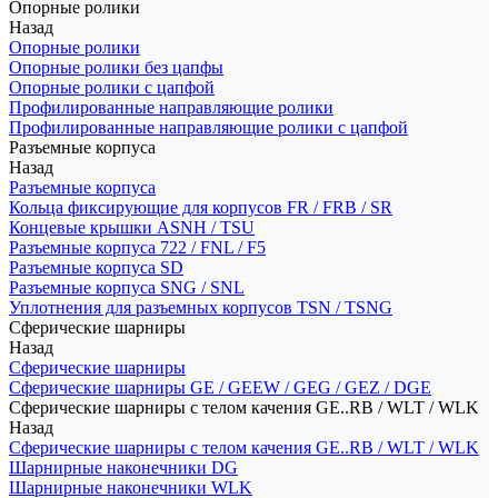
Опорные ролики
Назад
Опорные ролики
Опорные ролики без цапфы
Опорные ролики с цапфой
Профилированные направляющие ролики
Профилированные направляющие ролики с цапфой
Разъемные корпуса
Назад
Разъемные корпуса
Кольца фиксирующие для корпусов FR / FRB / SR
Концевые крышки ASNH / TSU
Разъемные корпуса 722 / FNL / F5
Разъемные корпуса SD
Разъемные корпуса SNG / SNL
Уплотнения для разъемных корпусов TSN / TSNG
Сферические шарниры
Назад
Сферические шарниры
Сферические шарниры GE / GEEW / GEG / GEZ / DGE
Сферические шарниры с телом качения GE..RB / WLT / WLK
Назад
Сферические шарниры с телом качения GE..RB / WLT / WLK
Шарнирные наконечники DG
Шарнирные наконечники WLK