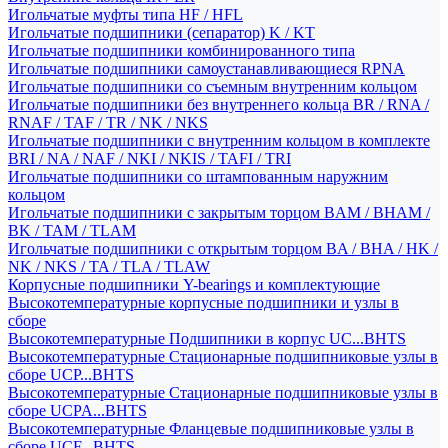
Игольчатые муфты типа HF / HFL
Игольчатые подшипники (сепаратор) K / KT
Игольчатые подшипники комбинированного типа
Игольчатые подшипники самоустанавливающиеся RPNA
Игольчатые подшипники со съемным внутренним кольцом
Игольчатые подшипники без внутреннего кольца BR / RNA /
RNAF / TAF / TR / NK / NKS
Игольчатые подшипники с внутренним кольцом в комплекте
BRI / NA / NAF / NKI / NKIS / TAFI / TRI
Игольчатые подшипники со штампованным наружним
кольцом
Игольчатые подшипники с закрытым торцом BAM / BHAM /
BK / TAM / TLAM
Игольчатые подшипники с открытым торцом BA / BHA / HK /
NK / NKS / TA / TLA / TLAW
Корпусные подшипники Y-bearings и комплектующие
Высокотемпературные корпусные подшипники и узлы в
сборе
Высокотемпературные Подшипники в корпус UC...BHTS
Высокотемпературные Стационарные подшипниковые узлы в
сборе UCP...BHTS
Высокотемпературные Стационарные подшипниковые узлы в
сборе UCPA...BHTS
Высокотемпературные Фланцевые подшипниковые узлы в
сборе UCF...BHTS