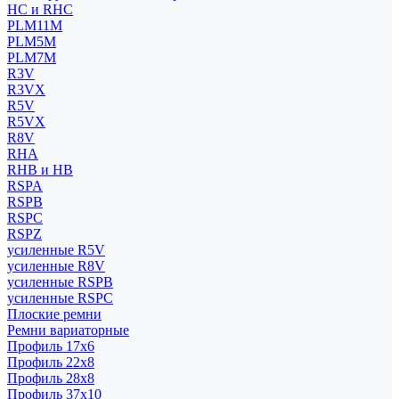
HC и RHC
PLM11M
PLM5M
PLM7M
R3V
R3VX
R5V
R5VX
R8V
RHA
RHB и HB
RSPA
RSPB
RSPC
RSPZ
усиленные R5V
усиленные R8V
усиленные RSPB
усиленные RSPC
Плоские ремни
Ремни вариаторные
Профиль 17x6
Профиль 22x8
Профиль 28x8
Профиль 37x10