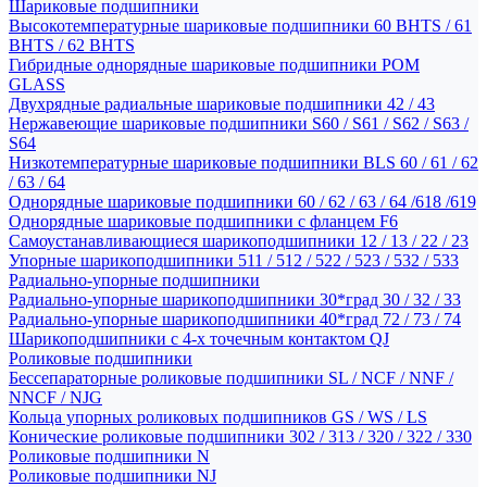
Шариковые подшипники
Высокотемпературные шариковые подшипники 60 BHTS / 61
BHTS / 62 BHTS
Гибридные однорядные шариковые подшипники POM
GLASS
Двухрядные радиальные шариковые подшипники 42 / 43
Нержавеющие шариковые подшипники S60 / S61 / S62 / S63 /
S64
Низкотемпературные шариковые подшипники BLS 60 / 61 / 62
/ 63 / 64
Однорядные шариковые подшипники 60 / 62 / 63 / 64 /618 /619
Однорядные шариковые подшипники с фланцем F6
Самоустанавливающиеся шарикоподшипники 12 / 13 / 22 / 23
Упорные шарикоподшипники 511 / 512 / 522 / 523 / 532 / 533
Радиально-упорные подшипники
Радиально-упорные шарикоподшипники 30*град 30 / 32 / 33
Радиально-упорные шарикоподшипники 40*град 72 / 73 / 74
Шарикоподшипники с 4-х точечным контактом QJ
Роликовые подшипники
Бессепараторные роликовые подшипники SL / NCF / NNF /
NNCF / NJG
Кольца упорных роликовых подшипников GS / WS / LS
Конические роликовые подшипники 302 / 313 / 320 / 322 / 330
Роликовые подшипники N
Роликовые подшипники NJ