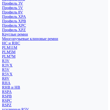
Профиль 3V
Профиль 5V
Профиль 8V
Профиль XPA
Профиль XPB
Профиль XPC
Профиль XPZ
Круглые ремни
Многоручьевые клиновые ремни
HC и RHC
PLM11M
PLM5M
PLM7M
R3V
R3VX
R5V
R5VX
R8V
RHA
RHB и HB
RSPA
RSPB
RSPC
RSPZ
усиленные R5V