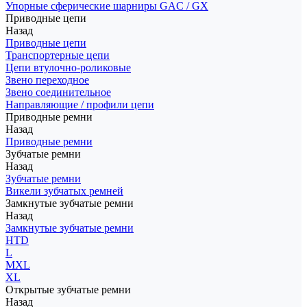
Упорные сферические шарниры GAC / GX
Приводные цепи
Назад
Приводные цепи
Транспортерные цепи
Цепи втулочно-роликовые
Звено переходное
Звено соединительное
Направляющие / профили цепи
Приводные ремни
Назад
Приводные ремни
Зубчатые ремни
Назад
Зубчатые ремни
Викели зубчатых ремней
Замкнутые зубчатые ремни
Назад
Замкнутые зубчатые ремни
HTD
L
MXL
XL
Открытые зубчатые ремни
Назад