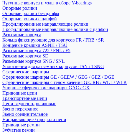
Чугунные корпуса и узлы в сборе Y-bearings
Опорные ролики
Опорные ролики без цапфы
Опорные ролики с цапфой
Профилированные направляющие ролики
Профилированные направляющие ролики с цапфой
Разъемные корпуса
Кольца фиксирующие для корпусов FR / FRB / SR
Концевые крышки ASNH / TSU
Разъемные корпуса 722 / FNL / F5
Разъемные корпуса SD
Разъемные корпуса SNG / SNL
Уплотнения для разъемных корпусов TSN / TSNG
Сферические шарниры
Сферические шарниры GE / GEEW / GEG / GEZ / DGE
Сферические шарниры с телом качения GE..RB / WLT / WLK
Упорные сферические шарниры GAC / GX
Приводные цепи
Транспортерные цепи
Цепи втулочно-роликовые
Звено переходное
Звено соединительное
Направляющие / профили цепи
Приводные ремни
Зубчатые ремни