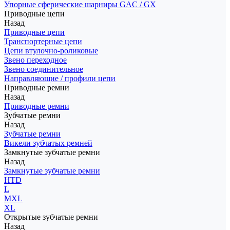
Упорные сферические шарниры GAC / GX
Приводные цепи
Назад
Приводные цепи
Транспортерные цепи
Цепи втулочно-роликовые
Звено переходное
Звено соединительное
Направляющие / профили цепи
Приводные ремни
Назад
Приводные ремни
Зубчатые ремни
Назад
Зубчатые ремни
Викели зубчатых ремней
Замкнутые зубчатые ремни
Назад
Замкнутые зубчатые ремни
HTD
L
MXL
XL
Открытые зубчатые ремни
Назад