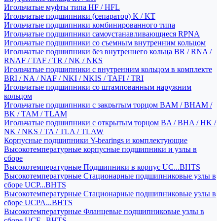
Игольчатые муфты типа HF / HFL
Игольчатые подшипники (сепаратор) K / KT
Игольчатые подшипники комбинированного типа
Игольчатые подшипники самоустанавливающиеся RPNA
Игольчатые подшипники со съемным внутренним кольцом
Игольчатые подшипники без внутреннего кольца BR / RNA /
RNAF / TAF / TR / NK / NKS
Игольчатые подшипники с внутренним кольцом в комплекте
BRI / NA / NAF / NKI / NKIS / TAFI / TRI
Игольчатые подшипники со штампованным наружним
кольцом
Игольчатые подшипники с закрытым торцом BAM / BHAM /
BK / TAM / TLAM
Игольчатые подшипники с открытым торцом BA / BHA / HK /
NK / NKS / TA / TLA / TLAW
Корпусные подшипники Y-bearings и комплектующие
Высокотемпературные корпусные подшипники и узлы в
сборе
Высокотемпературные Подшипники в корпус UC...BHTS
Высокотемпературные Стационарные подшипниковые узлы в
сборе UCP...BHTS
Высокотемпературные Стационарные подшипниковые узлы в
сборе UCPA...BHTS
Высокотемпературные Фланцевые подшипниковые узлы в
сборе UCF...BHTS