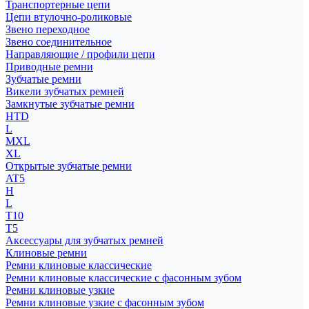
Транспортерные цепи
Цепи втулочно-роликовые
Звено переходное
Звено соединительное
Направляющие / профили цепи
Приводные ремни
Зубчатые ремни
Викели зубчатых ремней
Замкнутые зубчатые ремни
HTD
L
MXL
XL
Открытые зубчатые ремни
AT5
H
L
T10
T5
Аксессуары для зубчатых ремней
Клиновые ремни
Ремни клиновые классические
Ремни клиновые классические с фасонным зубом
Ремни клиновые узкие
Ремни клиновые узкие с фасонным зубом