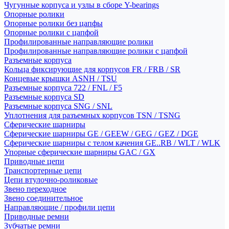
Чугунные корпуса и узлы в сборе Y-bearings
Опорные ролики
Опорные ролики без цапфы
Опорные ролики с цапфой
Профилированные направляющие ролики
Профилированные направляющие ролики с цапфой
Разъемные корпуса
Кольца фиксирующие для корпусов FR / FRB / SR
Концевые крышки ASNH / TSU
Разъемные корпуса 722 / FNL / F5
Разъемные корпуса SD
Разъемные корпуса SNG / SNL
Уплотнения для разъемных корпусов TSN / TSNG
Сферические шарниры
Сферические шарниры GE / GEEW / GEG / GEZ / DGE
Сферические шарниры с телом качения GE..RB / WLT / WLK
Упорные сферические шарниры GAC / GX
Приводные цепи
Транспортерные цепи
Цепи втулочно-роликовые
Звено переходное
Звено соединительное
Направляющие / профили цепи
Приводные ремни
Зубчатые ремни