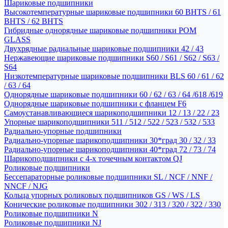
Шариковые подшипники
Высокотемпературные шариковые подшипники 60 BHTS / 61
BHTS / 62 BHTS
Гибридные однорядные шариковые подшипники POM
GLASS
Двухрядные радиальные шариковые подшипники 42 / 43
Нержавеющие шариковые подшипники S60 / S61 / S62 / S63 /
S64
Низкотемпературные шариковые подшипники BLS 60 / 61 / 62
/ 63 / 64
Однорядные шариковые подшипники 60 / 62 / 63 / 64 /618 /619
Однорядные шариковые подшипники с фланцем F6
Самоустанавливающиеся шарикоподшипники 12 / 13 / 22 / 23
Упорные шарикоподшипники 511 / 512 / 522 / 523 / 532 / 533
Радиально-упорные подшипники
Радиально-упорные шарикоподшипники 30*град 30 / 32 / 33
Радиально-упорные шарикоподшипники 40*град 72 / 73 / 74
Шарикоподшипники с 4-х точечным контактом QJ
Роликовые подшипники
Бессепараторные роликовые подшипники SL / NCF / NNF /
NNCF / NJG
Кольца упорных роликовых подшипников GS / WS / LS
Конические роликовые подшипники 302 / 313 / 320 / 322 / 330
Роликовые подшипники N
Роликовые подшипники NJ