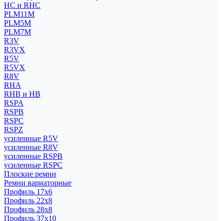
HC и RHC
PLM11M
PLM5M
PLM7M
R3V
R3VX
R5V
R5VX
R8V
RHA
RHB и HB
RSPA
RSPB
RSPC
RSPZ
усиленные R5V
усиленные R8V
усиленные RSPB
усиленные RSPC
Плоские ремни
Ремни вариаторные
Профиль 17x6
Профиль 22x8
Профиль 28x8
Профиль 37x10