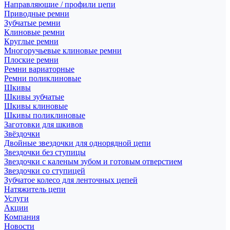
Направляющие / профили цепи
Приводные ремни
Зубчатые ремни
Клиновые ремни
Круглые ремни
Многоручьевые клиновые ремни
Плоские ремни
Ремни вариаторные
Ремни поликлиновые
Шкивы
Шкивы зубчатые
Шкивы клиновые
Шкивы поликлиновые
Заготовки для шкивов
Звёздочки
Двойные звездочки для однорядной цепи
Звездочки без ступицы
Звездочки с каленым зубом и готовым отверстием
Звездочки со ступицей
Зубчатое колесо для ленточных цепей
Натяжитель цепи
Услуги
Акции
Компания
Новости