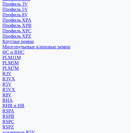
Профиль 3V
Профиль 5V
Профиль 8V
Профиль XPA
Профиль XPB
Профиль XPC
Профиль XPZ
Круглые ремни
Многоручьевые клиновые ремни
HC и RHC
PLM11M
PLM5M
PLM7M
R3V
R3VX
R5V
R5VX
R8V
RHA
RHB и HB
RSPA
RSPB
RSPC
RSPZ
усиленные R5V