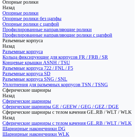
Опорные ролики
Назад
Опорные ролики
Опорные ролики без цапфы
Опорные ролики с цапфой
Профилированные направляющие ролики
Профилированные направляющие ролики с цапфой
Разъемные корпуса
Назад
Разъемные корпуса
Кольца фиксирующие для корпусов FR / FRB / SR
Концевые крышки ASNH / TSU
Разъемные корпуса 722 / FNL / F5
Разъемные корпуса SD
Разъемные корпуса SNG / SNL
Уплотнения для разъемных корпусов TSN / TSNG
Сферические шарниры
Назад
Сферические шарниры
Сферические шарниры GE / GEEW / GEG / GEZ / DGE
Сферические шарниры с телом качения GE..RB / WLT / WLK
Назад
Сферические шарниры с телом качения GE..RB / WLT / WLK
Шарнирные наконечники DG
Шарнирные наконечники WLK