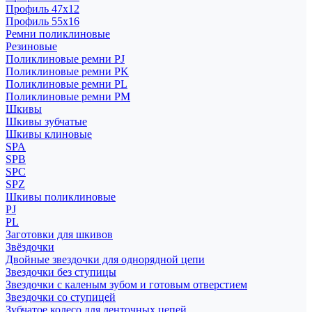
Профиль 47x12
Профиль 55x16
Ремни поликлиновые
Резиновые
Поликлиновые ремни PJ
Поликлиновые ремни PK
Поликлиновые ремни PL
Поликлиновые ремни PM
Шкивы
Шкивы зубчатые
Шкивы клиновые
SPA
SPB
SPC
SPZ
Шкивы поликлиновые
PJ
PL
Заготовки для шкивов
Звёздочки
Двойные звездочки для однорядной цепи
Звездочки без ступицы
Звездочки с каленым зубом и готовым отверстием
Звездочки со ступицей
Зубчатое колесо для ленточных цепей