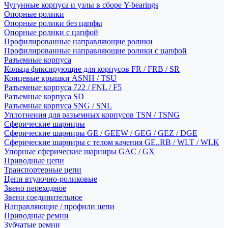
Чугунные корпуса и узлы в сборе Y-bearings
Опорные ролики
Опорные ролики без цапфы
Опорные ролики с цапфой
Профилированные направляющие ролики
Профилированные направляющие ролики с цапфой
Разъемные корпуса
Кольца фиксирующие для корпусов FR / FRB / SR
Концевые крышки ASNH / TSU
Разъемные корпуса 722 / FNL / F5
Разъемные корпуса SD
Разъемные корпуса SNG / SNL
Уплотнения для разъемных корпусов TSN / TSNG
Сферические шарниры
Сферические шарниры GE / GEEW / GEG / GEZ / DGE
Сферические шарниры с телом качения GE..RB / WLT / WLK
Упорные сферические шарниры GAC / GX
Приводные цепи
Транспортерные цепи
Цепи втулочно-роликовые
Звено переходное
Звено соединительное
Направляющие / профили цепи
Приводные ремни
Зубчатые ремни