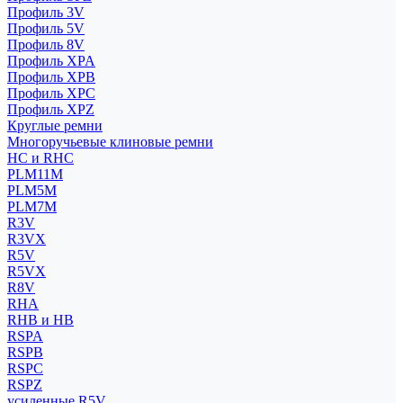
Профиль 3V
Профиль 5V
Профиль 8V
Профиль XPA
Профиль XPB
Профиль XPC
Профиль XPZ
Круглые ремни
Многоручьевые клиновые ремни
HC и RHC
PLM11M
PLM5M
PLM7M
R3V
R3VX
R5V
R5VX
R8V
RHA
RHB и HB
RSPA
RSPB
RSPC
RSPZ
усиленные R5V