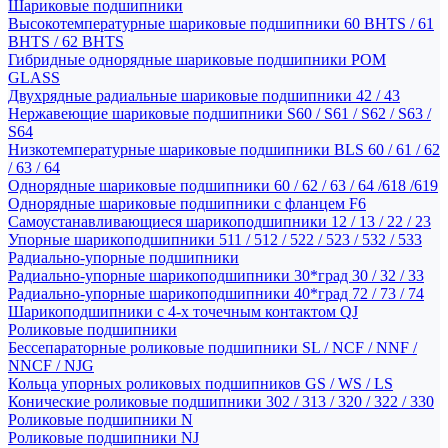
Шариковые подшипники
Высокотемпературные шариковые подшипники 60 BHTS / 61
BHTS / 62 BHTS
Гибридные однорядные шариковые подшипники POM
GLASS
Двухрядные радиальные шариковые подшипники 42 / 43
Нержавеющие шариковые подшипники S60 / S61 / S62 / S63 /
S64
Низкотемпературные шариковые подшипники BLS 60 / 61 / 62
/ 63 / 64
Однорядные шариковые подшипники 60 / 62 / 63 / 64 /618 /619
Однорядные шариковые подшипники с фланцем F6
Самоустанавливающиеся шарикоподшипники 12 / 13 / 22 / 23
Упорные шарикоподшипники 511 / 512 / 522 / 523 / 532 / 533
Радиально-упорные подшипники
Радиально-упорные шарикоподшипники 30*град 30 / 32 / 33
Радиально-упорные шарикоподшипники 40*град 72 / 73 / 74
Шарикоподшипники с 4-х точечным контактом QJ
Роликовые подшипники
Бессепараторные роликовые подшипники SL / NCF / NNF /
NNCF / NJG
Кольца упорных роликовых подшипников GS / WS / LS
Конические роликовые подшипники 302 / 313 / 320 / 322 / 330
Роликовые подшипники N
Роликовые подшипники NJ