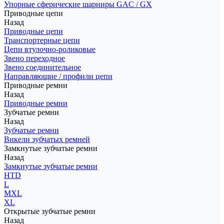
Упорные сферические шарниры GAC / GX
Приводные цепи
Назад
Приводные цепи
Транспортерные цепи
Цепи втулочно-роликовые
Звено переходное
Звено соединительное
Направляющие / профили цепи
Приводные ремни
Назад
Приводные ремни
Зубчатые ремни
Назад
Зубчатые ремни
Викели зубчатых ремней
Замкнутые зубчатые ремни
Назад
Замкнутые зубчатые ремни
HTD
L
MXL
XL
Открытые зубчатые ремни
Назад