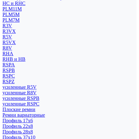
HC и RHC
PLM11M
PLM5M
PLM7M
R3V
R3VX
R5V
R5VX
R8V
RHA
RHB и HB
RSPA
RSPB
RSPC
RSPZ
усиленные R5V
усиленные R8V
усиленные RSPB
усиленные RSPC
Плоские ремни
Ремни вариаторные
Профиль 17x6
Профиль 22x8
Профиль 28x8
Профиль 37x10