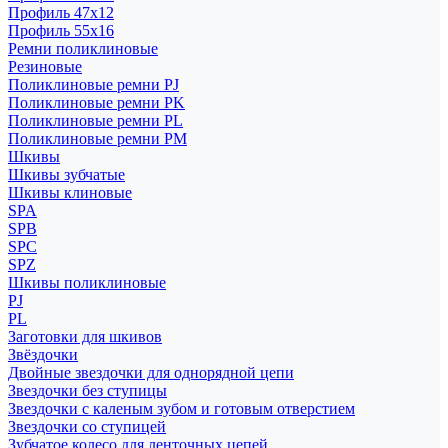
Профиль 47x12
Профиль 55x16
Ремни поликлиновые
Резиновые
Поликлиновые ремни PJ
Поликлиновые ремни PK
Поликлиновые ремни PL
Поликлиновые ремни PM
Шкивы
Шкивы зубчатые
Шкивы клиновые
SPA
SPB
SPC
SPZ
Шкивы поликлиновые
PJ
PL
Заготовки для шкивов
Звёздочки
Двойные звездочки для однорядной цепи
Звездочки без ступицы
Звездочки с каленым зубом и готовым отверстием
Звездочки со ступицей
Зубчатое колесо для ленточных цепей