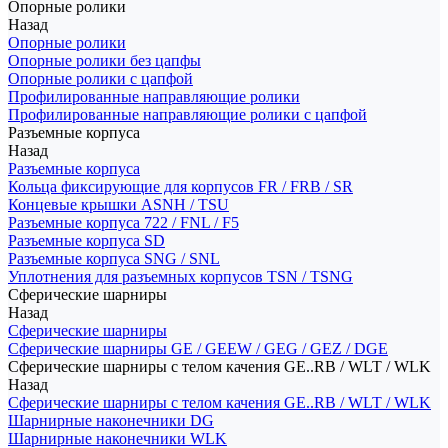
Опорные ролики
Назад
Опорные ролики
Опорные ролики без цапфы
Опорные ролики с цапфой
Профилированные направляющие ролики
Профилированные направляющие ролики с цапфой
Разъемные корпуса
Назад
Разъемные корпуса
Кольца фиксирующие для корпусов FR / FRB / SR
Концевые крышки ASNH / TSU
Разъемные корпуса 722 / FNL / F5
Разъемные корпуса SD
Разъемные корпуса SNG / SNL
Уплотнения для разъемных корпусов TSN / TSNG
Сферические шарниры
Назад
Сферические шарниры
Сферические шарниры GE / GEEW / GEG / GEZ / DGE
Сферические шарниры с телом качения GE..RB / WLT / WLK
Назад
Сферические шарниры с телом качения GE..RB / WLT / WLK
Шарнирные наконечники DG
Шарнирные наконечники WLK