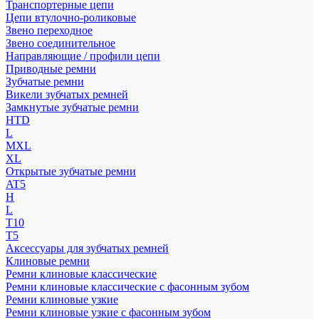
Транспортерные цепи
Цепи втулочно-роликовые
Звено переходное
Звено соединительное
Направляющие / профили цепи
Приводные ремни
Зубчатые ремни
Викели зубчатых ремней
Замкнутые зубчатые ремни
HTD
L
MXL
XL
Открытые зубчатые ремни
AT5
H
L
T10
T5
Аксессуары для зубчатых ремней
Клиновые ремни
Ремни клиновые классические
Ремни клиновые классические с фасонным зубом
Ремни клиновые узкие
Ремни клиновые узкие с фасонным зубом