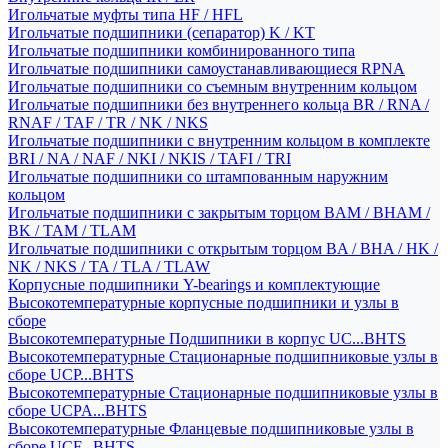
Игольчатые муфты типа HF / HFL
Игольчатые подшипники (сепаратор) K / KT
Игольчатые подшипники комбинированного типа
Игольчатые подшипники самоустанавливающиеся RPNA
Игольчатые подшипники со съемным внутренним кольцом
Игольчатые подшипники без внутреннего кольца BR / RNA /
RNAF / TAF / TR / NK / NKS
Игольчатые подшипники с внутренним кольцом в комплекте
BRI / NA / NAF / NKI / NKIS / TAFI / TRI
Игольчатые подшипники со штампованным наружним
кольцом
Игольчатые подшипники с закрытым торцом BAM / BHAM /
BK / TAM / TLAM
Игольчатые подшипники с открытым торцом BA / BHA / HK /
NK / NKS / TA / TLA / TLAW
Корпусные подшипники Y-bearings и комплектующие
Высокотемпературные корпусные подшипники и узлы в
сборе
Высокотемпературные Подшипники в корпус UC...BHTS
Высокотемпературные Стационарные подшипниковые узлы в
сборе UCP...BHTS
Высокотемпературные Стационарные подшипниковые узлы в
сборе UCPA...BHTS
Высокотемпературные Фланцевые подшипниковые узлы в
сборе UCF...BHTS