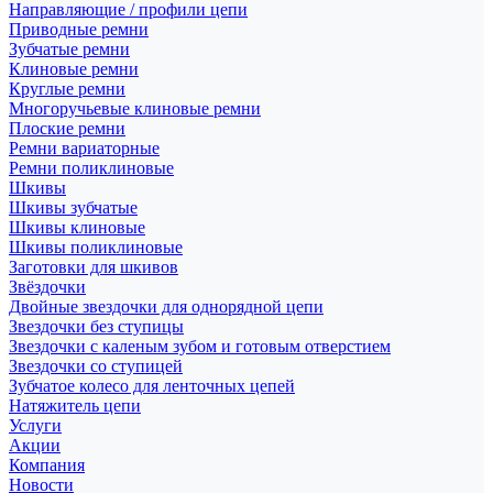
Направляющие / профили цепи
Приводные ремни
Зубчатые ремни
Клиновые ремни
Круглые ремни
Многоручьевые клиновые ремни
Плоские ремни
Ремни вариаторные
Ремни поликлиновые
Шкивы
Шкивы зубчатые
Шкивы клиновые
Шкивы поликлиновые
Заготовки для шкивов
Звёздочки
Двойные звездочки для однорядной цепи
Звездочки без ступицы
Звездочки с каленым зубом и готовым отверстием
Звездочки со ступицей
Зубчатое колесо для ленточных цепей
Натяжитель цепи
Услуги
Акции
Компания
Новости