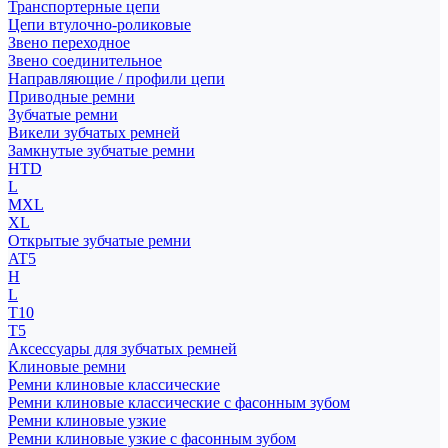
Транспортерные цепи
Цепи втулочно-роликовые
Звено переходное
Звено соединительное
Направляющие / профили цепи
Приводные ремни
Зубчатые ремни
Викели зубчатых ремней
Замкнутые зубчатые ремни
HTD
L
MXL
XL
Открытые зубчатые ремни
AT5
H
L
T10
T5
Аксессуары для зубчатых ремней
Клиновые ремни
Ремни клиновые классические
Ремни клиновые классические с фасонным зубом
Ремни клиновые узкие
Ремни клиновые узкие с фасонным зубом