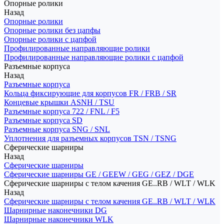
Опорные ролики
Назад
Опорные ролики
Опорные ролики без цапфы
Опорные ролики с цапфой
Профилированные направляющие ролики
Профилированные направляющие ролики с цапфой
Разъемные корпуса
Назад
Разъемные корпуса
Кольца фиксирующие для корпусов FR / FRB / SR
Концевые крышки ASNH / TSU
Разъемные корпуса 722 / FNL / F5
Разъемные корпуса SD
Разъемные корпуса SNG / SNL
Уплотнения для разъемных корпусов TSN / TSNG
Сферические шарниры
Назад
Сферические шарниры
Сферические шарниры GE / GEEW / GEG / GEZ / DGE
Сферические шарниры с телом качения GE..RB / WLT / WLK
Назад
Сферические шарниры с телом качения GE..RB / WLT / WLK
Шарнирные наконечники DG
Шарнирные наконечники WLK