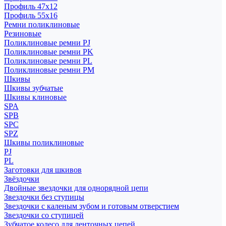
Профиль 47x12
Профиль 55x16
Ремни поликлиновые
Резиновые
Поликлиновые ремни PJ
Поликлиновые ремни PK
Поликлиновые ремни PL
Поликлиновые ремни PM
Шкивы
Шкивы зубчатые
Шкивы клиновые
SPA
SPB
SPC
SPZ
Шкивы поликлиновые
PJ
PL
Заготовки для шкивов
Звёздочки
Двойные звездочки для однорядной цепи
Звездочки без ступицы
Звездочки с каленым зубом и готовым отверстием
Звездочки со ступицей
Зубчатое колесо для ленточных цепей