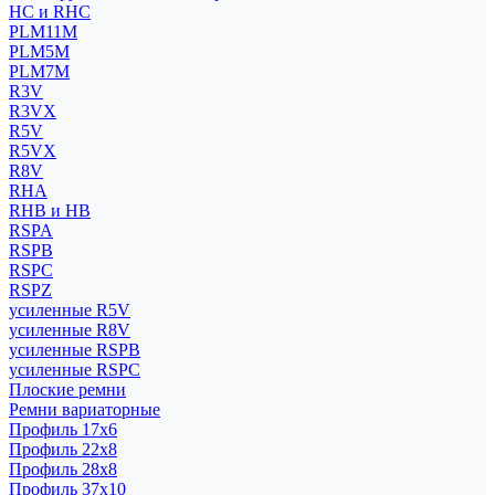
HC и RHC
PLM11M
PLM5M
PLM7M
R3V
R3VX
R5V
R5VX
R8V
RHA
RHB и HB
RSPA
RSPB
RSPC
RSPZ
усиленные R5V
усиленные R8V
усиленные RSPB
усиленные RSPC
Плоские ремни
Ремни вариаторные
Профиль 17x6
Профиль 22x8
Профиль 28x8
Профиль 37x10