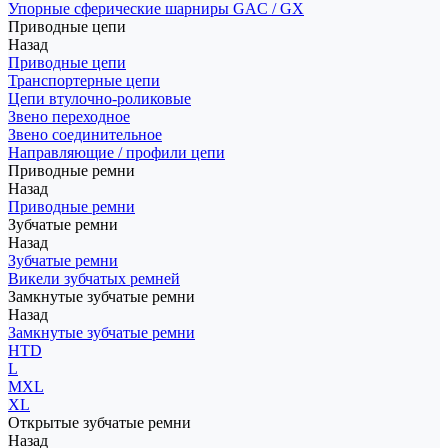
Упорные сферические шарниры GAC / GX
Приводные цепи
Назад
Приводные цепи
Транспортерные цепи
Цепи втулочно-роликовые
Звено переходное
Звено соединительное
Направляющие / профили цепи
Приводные ремни
Назад
Приводные ремни
Зубчатые ремни
Назад
Зубчатые ремни
Викели зубчатых ремней
Замкнутые зубчатые ремни
Назад
Замкнутые зубчатые ремни
HTD
L
MXL
XL
Открытые зубчатые ремни
Назад