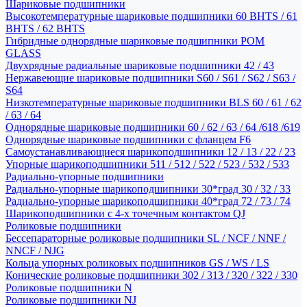
Шариковые подшипники
Высокотемпературные шариковые подшипники 60 BHTS / 61
BHTS / 62 BHTS
Гибридные однорядные шариковые подшипники POM
GLASS
Двухрядные радиальные шариковые подшипники 42 / 43
Нержавеющие шариковые подшипники S60 / S61 / S62 / S63 /
S64
Низкотемпературные шариковые подшипники BLS 60 / 61 / 62
/ 63 / 64
Однорядные шариковые подшипники 60 / 62 / 63 / 64 /618 /619
Однорядные шариковые подшипники с фланцем F6
Самоустанавливающиеся шарикоподшипники 12 / 13 / 22 / 23
Упорные шарикоподшипники 511 / 512 / 522 / 523 / 532 / 533
Радиально-упорные подшипники
Радиально-упорные шарикоподшипники 30*град 30 / 32 / 33
Радиально-упорные шарикоподшипники 40*град 72 / 73 / 74
Шарикоподшипники с 4-х точечным контактом QJ
Роликовые подшипники
Бессепараторные роликовые подшипники SL / NCF / NNF /
NNCF / NJG
Кольца упорных роликовых подшипников GS / WS / LS
Конические роликовые подшипники 302 / 313 / 320 / 322 / 330
Роликовые подшипники N
Роликовые подшипники NJ