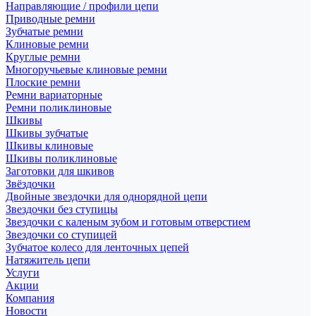
Направляющие / профили цепи
Приводные ремни
Зубчатые ремни
Клиновые ремни
Круглые ремни
Многоручьевые клиновые ремни
Плоские ремни
Ремни вариаторные
Ремни поликлиновые
Шкивы
Шкивы зубчатые
Шкивы клиновые
Шкивы поликлиновые
Заготовки для шкивов
Звёздочки
Двойные звездочки для однорядной цепи
Звездочки без ступицы
Звездочки с каленым зубом и готовым отверстием
Звездочки со ступицей
Зубчатое колесо для ленточных цепей
Натяжитель цепи
Услуги
Акции
Компания
Новости