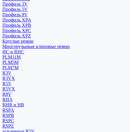
Профиль 3V
Профиль 5V
Профиль 8V
Профиль XPA
Профиль XPB
Профиль XPC
Профиль XPZ
Круглые ремни
Многоручьевые клиновые ремни
HC и RHC
PLM11M
PLM5M
PLM7M
R3V
R3VX
R5V
R5VX
R8V
RHA
RHB и HB
RSPA
RSPB
RSPC
RSPZ
усиленные R5V