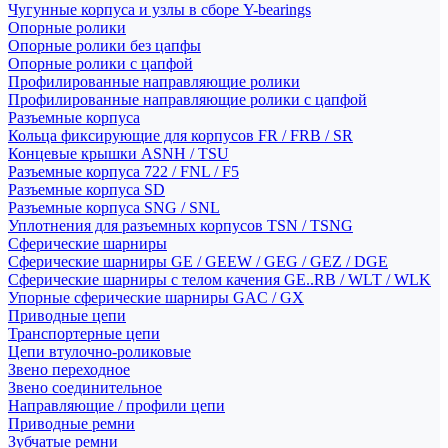
Чугунные корпуса и узлы в сборе Y-bearings
Опорные ролики
Опорные ролики без цапфы
Опорные ролики с цапфой
Профилированные направляющие ролики
Профилированные направляющие ролики с цапфой
Разъемные корпуса
Кольца фиксирующие для корпусов FR / FRB / SR
Концевые крышки ASNH / TSU
Разъемные корпуса 722 / FNL / F5
Разъемные корпуса SD
Разъемные корпуса SNG / SNL
Уплотнения для разъемных корпусов TSN / TSNG
Сферические шарниры
Сферические шарниры GE / GEEW / GEG / GEZ / DGE
Сферические шарниры с телом качения GE..RB / WLT / WLK
Упорные сферические шарниры GAC / GX
Приводные цепи
Транспортерные цепи
Цепи втулочно-роликовые
Звено переходное
Звено соединительное
Направляющие / профили цепи
Приводные ремни
Зубчатые ремни