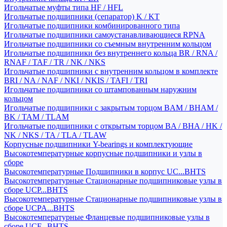
Игольчатые муфты типа HF / HFL
Игольчатые подшипники (сепаратор) K / KT
Игольчатые подшипники комбинированного типа
Игольчатые подшипники самоустанавливающиеся RPNA
Игольчатые подшипники со съемным внутренним кольцом
Игольчатые подшипники без внутреннего кольца BR / RNA /
RNAF / TAF / TR / NK / NKS
Игольчатые подшипники с внутренним кольцом в комплекте
BRI / NA / NAF / NKI / NKIS / TAFI / TRI
Игольчатые подшипники со штампованным наружним
кольцом
Игольчатые подшипники с закрытым торцом BAM / BHAM /
BK / TAM / TLAM
Игольчатые подшипники с открытым торцом BA / BHA / HK /
NK / NKS / TA / TLA / TLAW
Корпусные подшипники Y-bearings и комплектующие
Высокотемпературные корпусные подшипники и узлы в
сборе
Высокотемпературные Подшипники в корпус UC...BHTS
Высокотемпературные Стационарные подшипниковые узлы в
сборе UCP...BHTS
Высокотемпературные Стационарные подшипниковые узлы в
сборе UCPA...BHTS
Высокотемпературные Фланцевые подшипниковые узлы в
сборе UCF...BHTS