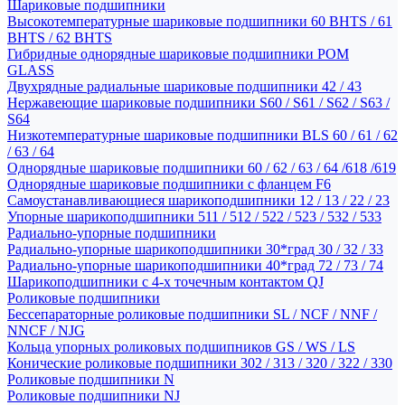
Шариковые подшипники
Высокотемпературные шариковые подшипники 60 BHTS / 61
BHTS / 62 BHTS
Гибридные однорядные шариковые подшипники POM
GLASS
Двухрядные радиальные шариковые подшипники 42 / 43
Нержавеющие шариковые подшипники S60 / S61 / S62 / S63 /
S64
Низкотемпературные шариковые подшипники BLS 60 / 61 / 62
/ 63 / 64
Однорядные шариковые подшипники 60 / 62 / 63 / 64 /618 /619
Однорядные шариковые подшипники с фланцем F6
Самоустанавливающиеся шарикоподшипники 12 / 13 / 22 / 23
Упорные шарикоподшипники 511 / 512 / 522 / 523 / 532 / 533
Радиально-упорные подшипники
Радиально-упорные шарикоподшипники 30*град 30 / 32 / 33
Радиально-упорные шарикоподшипники 40*град 72 / 73 / 74
Шарикоподшипники с 4-х точечным контактом QJ
Роликовые подшипники
Бессепараторные роликовые подшипники SL / NCF / NNF /
NNCF / NJG
Кольца упорных роликовых подшипников GS / WS / LS
Конические роликовые подшипники 302 / 313 / 320 / 322 / 330
Роликовые подшипники N
Роликовые подшипники NJ