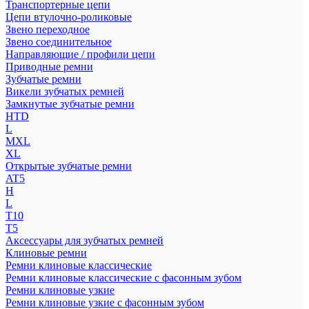
Транспортерные цепи
Цепи втулочно-роликовые
Звено переходное
Звено соединительное
Направляющие / профили цепи
Приводные ремни
Зубчатые ремни
Викели зубчатых ремней
Замкнутые зубчатые ремни
HTD
L
MXL
XL
Открытые зубчатые ремни
AT5
H
L
T10
T5
Аксессуары для зубчатых ремней
Клиновые ремни
Ремни клиновые классические
Ремни клиновые классические с фасонным зубом
Ремни клиновые узкие
Ремни клиновые узкие с фасонным зубом