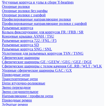
Чугунные корпуса и узлы в сборе Y-bearings
Опорные ролики
Опорные ролики без цапфы
Опорные ролики с цапфой
Профилированные направляющие ролики
Профилированные направляющие ролики с цапфой
Разъемные корпуса
Кольца фиксирующие для корпусов FR / FRB / SR
Концевые крышки ASNH / TSU
Разъемные корпуса 722 / FNL / F5
Разъемные корпуса SD
Разъемные корпуса SNG / SNL
Уплотнения для разъемных корпусов TSN / TSNG
Сферические шарниры
Сферические шарниры GE / GEEW / GEG / GEZ / DGE
Сферические шарниры с телом качения GE..RB / WLT / WLK
Упорные сферические шарниры GAC / GX
Приводные цепи
Транспортерные цепи
Цепи втулочно-роликовые
Звено переходное
Звено соединительное
Направляющие / профили цепи
Приводные ремни
Зубчатые ремни