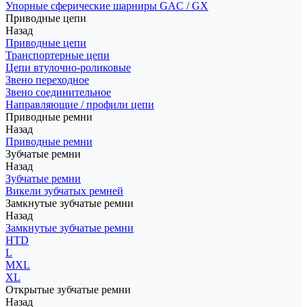
Упорные сферические шарниры GAC / GX
Приводные цепи
Назад
Приводные цепи
Транспортерные цепи
Цепи втулочно-роликовые
Звено переходное
Звено соединительное
Направляющие / профили цепи
Приводные ремни
Назад
Приводные ремни
Зубчатые ремни
Назад
Зубчатые ремни
Викели зубчатых ремней
Замкнутые зубчатые ремни
Назад
Замкнутые зубчатые ремни
HTD
L
MXL
XL
Открытые зубчатые ремни
Назад