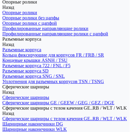
Опорные ролики
Назад
Опорные ролики
Опорные ролики без цапфы
Опорные ролики с цапфой
Профилированные направляющие ролики
Профилированные направляющие ролики с цапфой
Разъемные корпуса
Назад
Разъемные корпуса
Кольца фиксирующие для корпусов FR / FRB / SR
Концевые крышки ASNH / TSU
Разъемные корпуса 722 / FNL / F5
Разъемные корпуса SD
Разъемные корпуса SNG / SNL
Уплотнения для разъемных корпусов TSN / TSNG
Сферические шарниры
Назад
Сферические шарниры
Сферические шарниры GE / GEEW / GEG / GEZ / DGE
Сферические шарниры с телом качения GE..RB / WLT / WLK
Назад
Сферические шарниры с телом качения GE..RB / WLT / WLK
Шарнирные наконечники DG
Шарнирные наконечники WLK