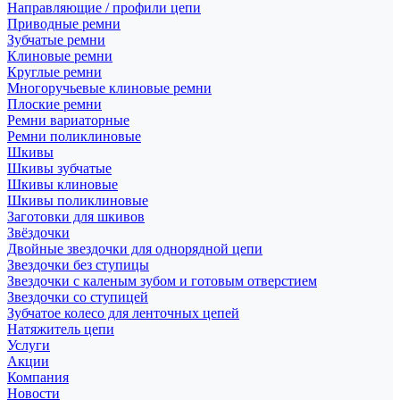
Направляющие / профили цепи
Приводные ремни
Зубчатые ремни
Клиновые ремни
Круглые ремни
Многоручьевые клиновые ремни
Плоские ремни
Ремни вариаторные
Ремни поликлиновые
Шкивы
Шкивы зубчатые
Шкивы клиновые
Шкивы поликлиновые
Заготовки для шкивов
Звёздочки
Двойные звездочки для однорядной цепи
Звездочки без ступицы
Звездочки с каленым зубом и готовым отверстием
Звездочки со ступицей
Зубчатое колесо для ленточных цепей
Натяжитель цепи
Услуги
Акции
Компания
Новости