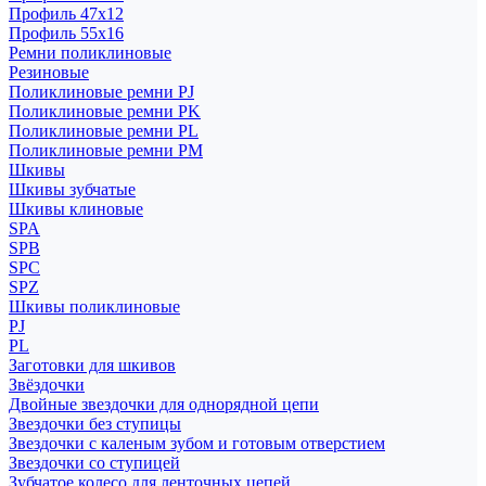
Профиль 47x12
Профиль 55x16
Ремни поликлиновые
Резиновые
Поликлиновые ремни PJ
Поликлиновые ремни PK
Поликлиновые ремни PL
Поликлиновые ремни PM
Шкивы
Шкивы зубчатые
Шкивы клиновые
SPA
SPB
SPC
SPZ
Шкивы поликлиновые
PJ
PL
Заготовки для шкивов
Звёздочки
Двойные звездочки для однорядной цепи
Звездочки без ступицы
Звездочки с каленым зубом и готовым отверстием
Звездочки со ступицей
Зубчатое колесо для ленточных цепей