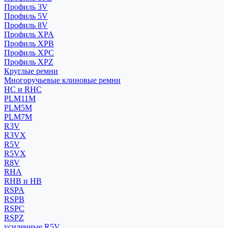
Профиль 3V
Профиль 5V
Профиль 8V
Профиль XPA
Профиль XPB
Профиль XPC
Профиль XPZ
Круглые ремни
Многоручьевые клиновые ремни
HC и RHC
PLM11M
PLM5M
PLM7M
R3V
R3VX
R5V
R5VX
R8V
RHA
RHB и HB
RSPA
RSPB
RSPC
RSPZ
усиленные R5V