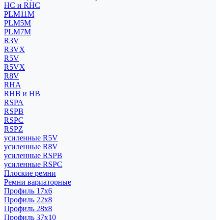
HC и RHC
PLM11M
PLM5M
PLM7M
R3V
R3VX
R5V
R5VX
R8V
RHA
RHB и HB
RSPA
RSPB
RSPC
RSPZ
усиленные R5V
усиленные R8V
усиленные RSPB
усиленные RSPC
Плоские ремни
Ремни вариаторные
Профиль 17x6
Профиль 22x8
Профиль 28x8
Профиль 37x10