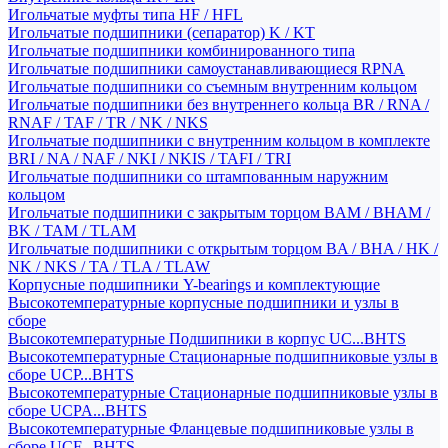
Игольчатые муфты типа HF / HFL
Игольчатые подшипники (сепаратор) K / KT
Игольчатые подшипники комбинированного типа
Игольчатые подшипники самоустанавливающиеся RPNA
Игольчатые подшипники со съемным внутренним кольцом
Игольчатые подшипники без внутреннего кольца BR / RNA /
RNAF / TAF / TR / NK / NKS
Игольчатые подшипники с внутренним кольцом в комплекте
BRI / NA / NAF / NKI / NKIS / TAFI / TRI
Игольчатые подшипники со штампованным наружним
кольцом
Игольчатые подшипники с закрытым торцом BAM / BHAM /
BK / TAM / TLAM
Игольчатые подшипники с открытым торцом BA / BHA / HK /
NK / NKS / TA / TLA / TLAW
Корпусные подшипники Y-bearings и комплектующие
Высокотемпературные корпусные подшипники и узлы в
сборе
Высокотемпературные Подшипники в корпус UC...BHTS
Высокотемпературные Стационарные подшипниковые узлы в
сборе UCP...BHTS
Высокотемпературные Стационарные подшипниковые узлы в
сборе UCPA...BHTS
Высокотемпературные Фланцевые подшипниковые узлы в
сборе UCF...BHTS