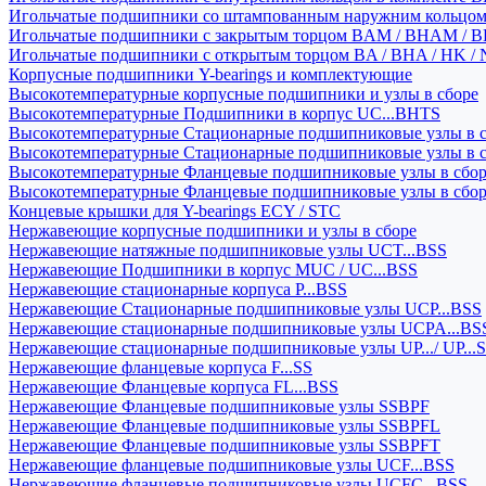
Игольчатые подшипники со штампованным наружним кольцо
Игольчатые подшипники с закрытым торцом BAM / BHAM / B
Игольчатые подшипники с открытым торцом BA / BHA / HK / 
Корпусные подшипники Y-bearings и комплектующие
Высокотемпературные корпусные подшипники и узлы в сборе
Высокотемпературные Подшипники в корпус UC...BHTS
Высокотемпературные Стационарные подшипниковые узлы в с
Высокотемпературные Стационарные подшипниковые узлы в 
Высокотемпературные Фланцевые подшипниковые узлы в сбо
Высокотемпературные Фланцевые подшипниковые узлы в сбо
Концевые крышки для Y-bearings ECY / STC
Нержавеющие корпусные подшипники и узлы в сборе
Нержавеющие натяжные подшипниковые узлы UCT...BSS
Нержавеющие Подшипники в корпус MUC / UC...BSS
Нержавеющие стационарные корпуса P...BSS
Нержавеющие Стационарные подшипниковые узлы UCP...BSS
Нержавеющие стационарные подшипниковые узлы UCPA...BS
Нержавеющие стационарные подшипниковые узлы UP.../ UP...
Нержавеющие фланцевые корпуса F...SS
Нержавеющие Фланцевые корпуса FL...BSS
Нержавеющие Фланцевые подшипниковые узлы SSBPF
Нержавеющие Фланцевые подшипниковые узлы SSBPFL
Нержавеющие Фланцевые подшипниковые узлы SSBPFT
Нержавеющие фланцевые подшипниковые узлы UCF...BSS
Нержавеющие фланцевые подшипниковые узлы UCFC...BSS