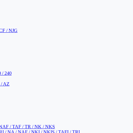
CF / NJG
 / 240
 / AZ
NAF / TAF / TR / NK / NKS
 / NA / NAF / NKI / NKIS / TAFI / TRI