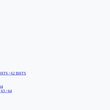
BHTS / 62 BHTS
64
63 / 64