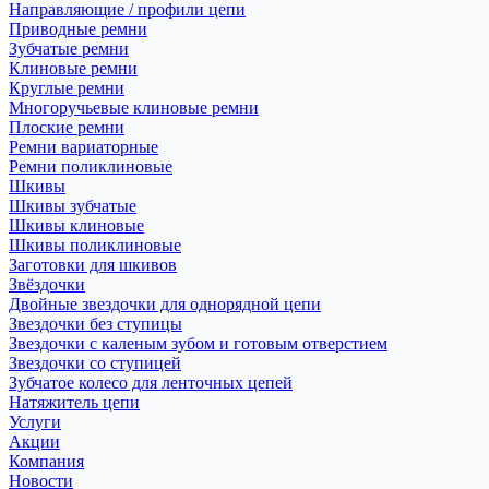
Направляющие / профили цепи
Приводные ремни
Зубчатые ремни
Клиновые ремни
Круглые ремни
Многоручьевые клиновые ремни
Плоские ремни
Ремни вариаторные
Ремни поликлиновые
Шкивы
Шкивы зубчатые
Шкивы клиновые
Шкивы поликлиновые
Заготовки для шкивов
Звёздочки
Двойные звездочки для однорядной цепи
Звездочки без ступицы
Звездочки с каленым зубом и готовым отверстием
Звездочки со ступицей
Зубчатое колесо для ленточных цепей
Натяжитель цепи
Услуги
Акции
Компания
Новости