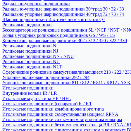
Радиально-упорные подшипники
Радиально-упорные шарикоподшипники 30*град 30 / 32 / 33
Радиально-упорные шарикоподшипники 40*град 72 / 73 / 74
Шарикоподшипники с 4-х точечным контактом QJ
Роликовые подшипники
Бессепараторные роликовые подшипники SL / NCF / NNF / NN
Кольца упорных роликовых подшипников GS / WS / LS
Конические роликовые подшипники 302 / 313 / 320 / 322 / 330
Роликовые подшипники N
Роликовые подшипники NJ
Роликовые подшипники NN / NNU
Роликовые подшипники NU
Роликовые подшипники NUP
Сферические роликовые самоустанавливающиеся 213 / 222 / 230
Упорные роликовые подшипники 292 / 294
Упорные роликовые подшипники 811 / 812 / K811 / K812 / AXK
Игольчатые подшипники
Внутренние кольца IR / LR
Игольчатые муфты типа HF / HFL
Игольчатые подшипники (сепаратор) K / KT
Игольчатые подшипники комбинированного типа
Игольчатые подшипники самоустанавливающиеся RPNA
Игольчатые подшипники со съемным внутренним кольцом
Игольчатые подшипники без внутреннего кольца BR / RNA / R
Игольчатые подшипники с внутренним кольцом в комплекте BRI