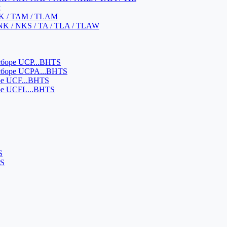
м
K / TAM / TLAM
NK / NKS / TA / TLA / TLAW
боре UCP...BHTS
сборе UCPA...BHTS
ре UCF...BHTS
ре UCFL...BHTS
S
SS