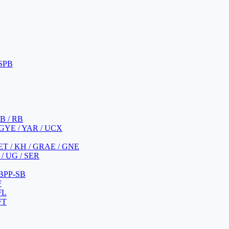
 SPB
 B / RB
 GYE / YAR / UCX
YET / KH / GRAE / GNE
/ UG / SER
 BPP-SB
F
FL
FT