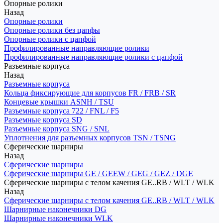
Опорные ролики
Назад
Опорные ролики
Опорные ролики без цапфы
Опорные ролики с цапфой
Профилированные направляющие ролики
Профилированные направляющие ролики с цапфой
Разъемные корпуса
Назад
Разъемные корпуса
Кольца фиксирующие для корпусов FR / FRB / SR
Концевые крышки ASNH / TSU
Разъемные корпуса 722 / FNL / F5
Разъемные корпуса SD
Разъемные корпуса SNG / SNL
Уплотнения для разъемных корпусов TSN / TSNG
Сферические шарниры
Назад
Сферические шарниры
Сферические шарниры GE / GEEW / GEG / GEZ / DGE
Сферические шарниры с телом качения GE..RB / WLT / WLK
Назад
Сферические шарниры с телом качения GE..RB / WLT / WLK
Шарнирные наконечники DG
Шарнирные наконечники WLK