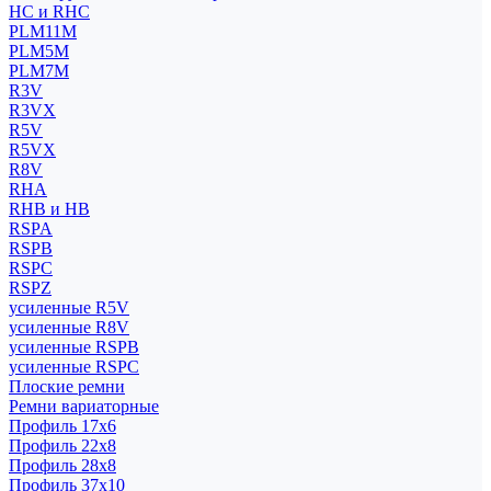
HC и RHC
PLM11M
PLM5M
PLM7M
R3V
R3VX
R5V
R5VX
R8V
RHA
RHB и HB
RSPA
RSPB
RSPC
RSPZ
усиленные R5V
усиленные R8V
усиленные RSPB
усиленные RSPC
Плоские ремни
Ремни вариаторные
Профиль 17x6
Профиль 22x8
Профиль 28x8
Профиль 37x10