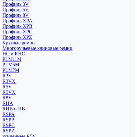
Профиль 3V
Профиль 5V
Профиль 8V
Профиль XPA
Профиль XPB
Профиль XPC
Профиль XPZ
Круглые ремни
Многоручьевые клиновые ремни
HC и RHC
PLM11M
PLM5M
PLM7M
R3V
R3VX
R5V
R5VX
R8V
RHA
RHB и HB
RSPA
RSPB
RSPC
RSPZ
усиленные R5V