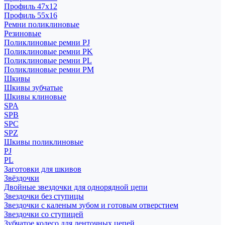
Профиль 47x12
Профиль 55x16
Ремни поликлиновые
Резиновые
Поликлиновые ремни PJ
Поликлиновые ремни PK
Поликлиновые ремни PL
Поликлиновые ремни PM
Шкивы
Шкивы зубчатые
Шкивы клиновые
SPA
SPB
SPC
SPZ
Шкивы поликлиновые
PJ
PL
Заготовки для шкивов
Звёздочки
Двойные звездочки для однорядной цепи
Звездочки без ступицы
Звездочки с каленым зубом и готовым отверстием
Звездочки со ступицей
Зубчатое колесо для ленточных цепей