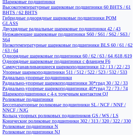
Шариковые подшипники
Высокотемпературные шариковые подшипники 60 BHTS / 61
BHTS / 62 BHTS
Гибридные однорядные шариковые подшипники POM
GLASS
Двухрядные радиальные шариковые подшипники 42 / 43
Нержавеющие шариковые подшипники S60 / S61 / S62 / S63 /
S64
Низкотемпературные шариковые подшипники BLS 60 / 61 / 62
/ 63 / 64
Однорядные шариковые подшипники 60 / 62 / 63 / 64 /618 /619
Однорядные шариковые подшипники с фланцем F6
Самоустанавливающиеся шарикоподшипники 12 / 13 / 22 / 23
Упорные шарикоподшипники 511 / 512 / 522 / 523 / 532 / 533
Радиально-упорные подшипники
Радиально-упорные шарикоподшипники 30*град 30 / 32 / 33
Радиально-упорные шарикоподшипники 40*град 72 / 73 / 74
Шарикоподшипники с 4-х точечным контактом QJ
Роликовые подшипники
Бессепараторные роликовые подшипники SL / NCF / NNF /
NNCF / NJG
Кольца упорных роликовых подшипников GS / WS / LS
Конические роликовые подшипники 302 / 313 / 320 / 322 / 330
Роликовые подшипники N
Роликовые подшипники NJ