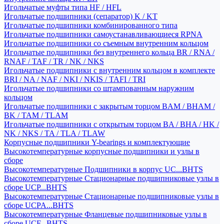
Игольчатые муфты типа HF / HFL
Игольчатые подшипники (сепаратор) K / KT
Игольчатые подшипники комбинированного типа
Игольчатые подшипники самоустанавливающиеся RPNA
Игольчатые подшипники со съемным внутренним кольцом
Игольчатые подшипники без внутреннего кольца BR / RNA /
RNAF / TAF / TR / NK / NKS
Игольчатые подшипники с внутренним кольцом в комплекте
BRI / NA / NAF / NKI / NKIS / TAFI / TRI
Игольчатые подшипники со штампованным наружним
кольцом
Игольчатые подшипники с закрытым торцом BAM / BHAM /
BK / TAM / TLAM
Игольчатые подшипники с открытым торцом BA / BHA / HK /
NK / NKS / TA / TLA / TLAW
Корпусные подшипники Y-bearings и комплектующие
Высокотемпературные корпусные подшипники и узлы в
сборе
Высокотемпературные Подшипники в корпус UC...BHTS
Высокотемпературные Стационарные подшипниковые узлы в
сборе UCP...BHTS
Высокотемпературные Стационарные подшипниковые узлы в
сборе UCPA...BHTS
Высокотемпературные Фланцевые подшипниковые узлы в
сборе UCF...BHTS