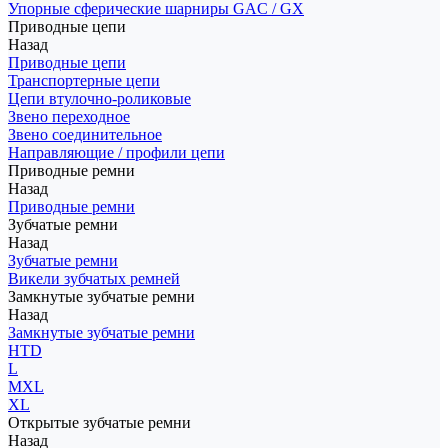
Упорные сферические шарниры GAC / GX
Приводные цепи
Назад
Приводные цепи
Транспортерные цепи
Цепи втулочно-роликовые
Звено переходное
Звено соединительное
Направляющие / профили цепи
Приводные ремни
Назад
Приводные ремни
Зубчатые ремни
Назад
Зубчатые ремни
Викели зубчатых ремней
Замкнутые зубчатые ремни
Назад
Замкнутые зубчатые ремни
HTD
L
MXL
XL
Открытые зубчатые ремни
Назад