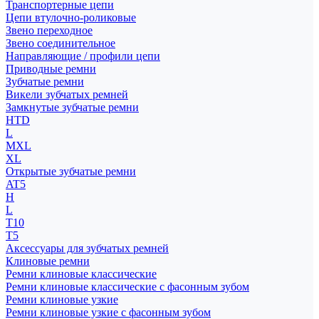
Транспортерные цепи
Цепи втулочно-роликовые
Звено переходное
Звено соединительное
Направляющие / профили цепи
Приводные ремни
Зубчатые ремни
Викели зубчатых ремней
Замкнутые зубчатые ремни
HTD
L
MXL
XL
Открытые зубчатые ремни
AT5
H
L
T10
T5
Аксессуары для зубчатых ремней
Клиновые ремни
Ремни клиновые классические
Ремни клиновые классические с фасонным зубом
Ремни клиновые узкие
Ремни клиновые узкие с фасонным зубом