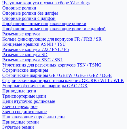
Чугунные корпуса и узлы в сборе Y-bearings
Опорные ролики
Опорные ролики без цапфы
Опорные ролики с цапфой
Профилированные направляющие ролики
Профилированные направляющие ролики с цапфой
Разъемные корпуса
Кольца фиксирующие для корпусов FR / FRB / SR
Концевые крышки ASNH / TSU
Разъемные корпуса 722 / FNL / F5
Разъемные корпуса SD
Разъемные корпуса SNG / SNL
Уплотнения для разъемных корпусов TSN / TSNG
Сферические шарниры
Сферические шарниры GE / GEEW / GEG / GEZ / DGE
Сферические шарниры с телом качения GE..RB / WLT / WLK
Упорные сферические шарниры GAC / GX
Приводные цепи
Транспортерные цепи
Цепи втулочно-роликовые
Звено переходное
Звено соединительное
Направляющие / профили цепи
Приводные ремни
Зубчатые ремни