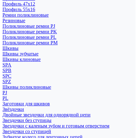
Профиль 47x12
Профиль 55x16
Ремни поликлиновые
Резиновые
Поликлиновые ремни PJ
Поликлиновые ремни PK
Поликлиновые ремни PL
Поликлиновые ремни PM
Шкивы
Шкивы зубчатые
Шкивы клиновые
SPA
SPB
SPC
SPZ
Шкивы поликлиновые
PJ
PL
Заготовки для шкивов
Звёздочки
Двойные звездочки для однорядной цепи
Звездочки без ступицы
Звездочки с каленым зубом и готовым отверстием
Звездочки со ступицей
Зубчатое колесо для ленточных цепей