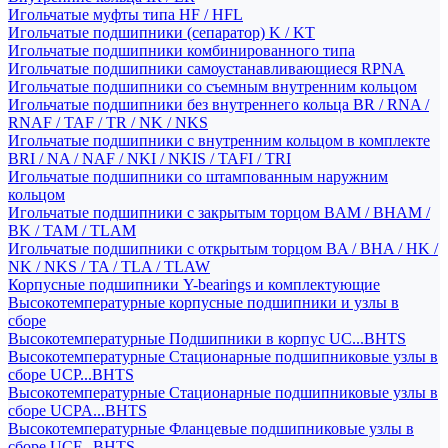
Игольчатые муфты типа HF / HFL
Игольчатые подшипники (сепаратор) K / KT
Игольчатые подшипники комбинированного типа
Игольчатые подшипники самоустанавливающиеся RPNA
Игольчатые подшипники со съемным внутренним кольцом
Игольчатые подшипники без внутреннего кольца BR / RNA /
RNAF / TAF / TR / NK / NKS
Игольчатые подшипники с внутренним кольцом в комплекте
BRI / NA / NAF / NKI / NKIS / TAFI / TRI
Игольчатые подшипники со штампованным наружним
кольцом
Игольчатые подшипники с закрытым торцом BAM / BHAM /
BK / TAM / TLAM
Игольчатые подшипники с открытым торцом BA / BHA / HK /
NK / NKS / TA / TLA / TLAW
Корпусные подшипники Y-bearings и комплектующие
Высокотемпературные корпусные подшипники и узлы в
сборе
Высокотемпературные Подшипники в корпус UC...BHTS
Высокотемпературные Стационарные подшипниковые узлы в
сборе UCP...BHTS
Высокотемпературные Стационарные подшипниковые узлы в
сборе UCPA...BHTS
Высокотемпературные Фланцевые подшипниковые узлы в
сборе UCF...BHTS