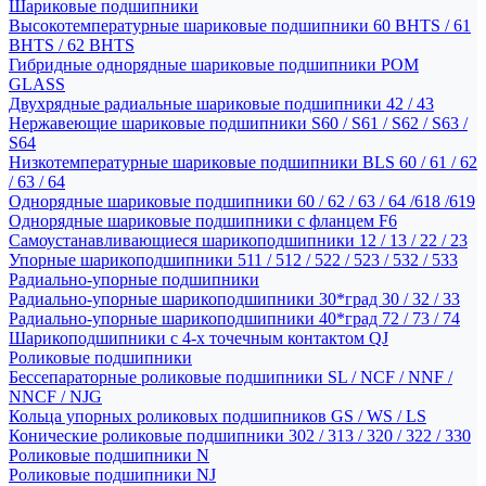
Шариковые подшипники
Высокотемпературные шариковые подшипники 60 BHTS / 61
BHTS / 62 BHTS
Гибридные однорядные шариковые подшипники POM
GLASS
Двухрядные радиальные шариковые подшипники 42 / 43
Нержавеющие шариковые подшипники S60 / S61 / S62 / S63 /
S64
Низкотемпературные шариковые подшипники BLS 60 / 61 / 62
/ 63 / 64
Однорядные шариковые подшипники 60 / 62 / 63 / 64 /618 /619
Однорядные шариковые подшипники с фланцем F6
Самоустанавливающиеся шарикоподшипники 12 / 13 / 22 / 23
Упорные шарикоподшипники 511 / 512 / 522 / 523 / 532 / 533
Радиально-упорные подшипники
Радиально-упорные шарикоподшипники 30*град 30 / 32 / 33
Радиально-упорные шарикоподшипники 40*град 72 / 73 / 74
Шарикоподшипники с 4-х точечным контактом QJ
Роликовые подшипники
Бессепараторные роликовые подшипники SL / NCF / NNF /
NNCF / NJG
Кольца упорных роликовых подшипников GS / WS / LS
Конические роликовые подшипники 302 / 313 / 320 / 322 / 330
Роликовые подшипники N
Роликовые подшипники NJ