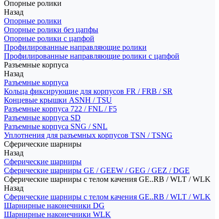
Опорные ролики
Назад
Опорные ролики
Опорные ролики без цапфы
Опорные ролики с цапфой
Профилированные направляющие ролики
Профилированные направляющие ролики с цапфой
Разъемные корпуса
Назад
Разъемные корпуса
Кольца фиксирующие для корпусов FR / FRB / SR
Концевые крышки ASNH / TSU
Разъемные корпуса 722 / FNL / F5
Разъемные корпуса SD
Разъемные корпуса SNG / SNL
Уплотнения для разъемных корпусов TSN / TSNG
Сферические шарниры
Назад
Сферические шарниры
Сферические шарниры GE / GEEW / GEG / GEZ / DGE
Сферические шарниры с телом качения GE..RB / WLT / WLK
Назад
Сферические шарниры с телом качения GE..RB / WLT / WLK
Шарнирные наконечники DG
Шарнирные наконечники WLK