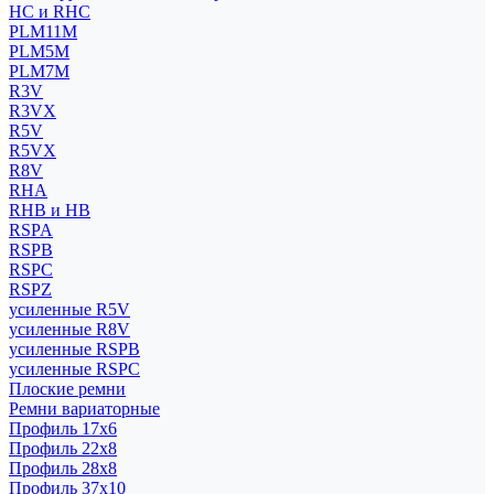
HC и RHC
PLM11M
PLM5M
PLM7M
R3V
R3VX
R5V
R5VX
R8V
RHA
RHB и HB
RSPA
RSPB
RSPC
RSPZ
усиленные R5V
усиленные R8V
усиленные RSPB
усиленные RSPC
Плоские ремни
Ремни вариаторные
Профиль 17x6
Профиль 22x8
Профиль 28x8
Профиль 37x10