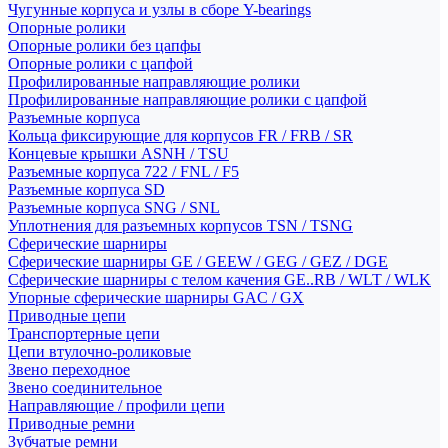
Чугунные корпуса и узлы в сборе Y-bearings
Опорные ролики
Опорные ролики без цапфы
Опорные ролики с цапфой
Профилированные направляющие ролики
Профилированные направляющие ролики с цапфой
Разъемные корпуса
Кольца фиксирующие для корпусов FR / FRB / SR
Концевые крышки ASNH / TSU
Разъемные корпуса 722 / FNL / F5
Разъемные корпуса SD
Разъемные корпуса SNG / SNL
Уплотнения для разъемных корпусов TSN / TSNG
Сферические шарниры
Сферические шарниры GE / GEEW / GEG / GEZ / DGE
Сферические шарниры с телом качения GE..RB / WLT / WLK
Упорные сферические шарниры GAC / GX
Приводные цепи
Транспортерные цепи
Цепи втулочно-роликовые
Звено переходное
Звено соединительное
Направляющие / профили цепи
Приводные ремни
Зубчатые ремни