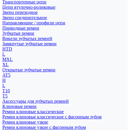
Транспортерные цепи
Цепи втулочно-роликовые
Звено переходное
Звено соединительное
Направляющие / профили цепи
Приводные ремни
Зубчатые ремни
Викели зубчатых ремней
Замкнутые зубчатые ремни
HTD
L
MXL
XL
Открытые зубчатые ремни
AT5
H
L
T10
T5
Аксессуары для зубчатых ремней
Клиновые ремни
Ремни клиновые классические
Ремни клиновые классические с фасонным зубом
Ремни клиновые узкие
Ремни клиновые узкие с фасонным зубом