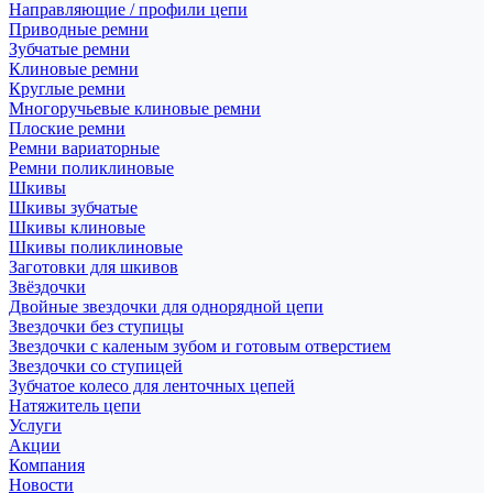
Направляющие / профили цепи
Приводные ремни
Зубчатые ремни
Клиновые ремни
Круглые ремни
Многоручьевые клиновые ремни
Плоские ремни
Ремни вариаторные
Ремни поликлиновые
Шкивы
Шкивы зубчатые
Шкивы клиновые
Шкивы поликлиновые
Заготовки для шкивов
Звёздочки
Двойные звездочки для однорядной цепи
Звездочки без ступицы
Звездочки с каленым зубом и готовым отверстием
Звездочки со ступицей
Зубчатое колесо для ленточных цепей
Натяжитель цепи
Услуги
Акции
Компания
Новости