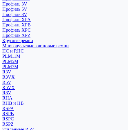
Профиль 3V
Профиль 5V
Профиль 8V
Профиль XPA
Профиль XPB
Профиль XPC
Профиль XPZ
Круглые ремни
Многоручьевые клиновые ремни
HC и RHC
PLM11M
PLM5M
PLM7M
R3V
R3VX
R5V
R5VX
R8V
RHA
RHB и HB
RSPA
RSPB
RSPC
RSPZ
усиленные R5V