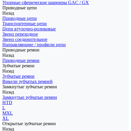
Упорные сферические шарниры GAC / GX
Приводные цепи
Назад
Приводные цепи
Транспортерные цепи
Цепи втулочно-роликовые
Звено переходное
Звено соединительное
Направляющие / профили цепи
Приводные ремни
Назад
Приводные ремни
Зубчатые ремни
Назад
Зубчатые ремни
Викели зубчатых ремней
Замкнутые зубчатые ремни
Назад
Замкнутые зубчатые ремни
HTD
L
MXL
XL
Открытые зубчатые ремни
Назад