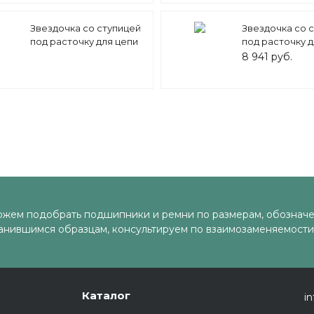
Звездочка со ступицей
Звездочка со 
под расточку для цепи
под расточку д
12B-1 z=42 3/4" x 7/16"
12B-1 z=45 ME
8 941 руб.
PS11042 (PHS 12B-1B42)
Sati
жем подобрать подшипники и ремни по размерам, обозначе
анившимся образцам, консультируем по взаимозаменяемости
Каталог
in