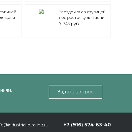
ступицей
Звездочка со ступицей
ля цепи
под расточку для цепи
GADYNE
12B-1 z=42 MEGADYNE
7 745 руб.
ниям,
Задать вопрос
+7 (916) 574-63-40
fo@industrial-bearing.ru