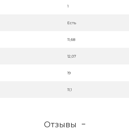
1
Есть
11,68
12,07
19
11,1
Отзывы