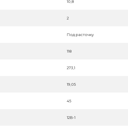
10,8
2
Под расточку
118
273,1
19,05
45
12B-1