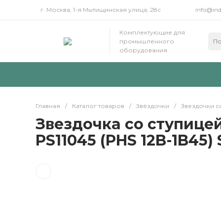
г. Москва, 1-я Мытищинская улица, 28с
info@ind
Комплектующие для
промышленного
оборудования
Главная
/
Каталог товаров
/
Звёздочки
/
Звездочки с
Звездочка со ступицей 
PS11045 (PHS 12B-1B45) 