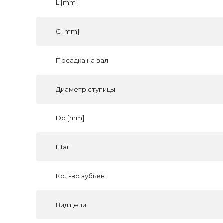
L [mm]
C [mm]
Посадка на вал
Диаметр ступицы
Dp [mm]
Шаг
Кол-во зубьев
Вид цепи