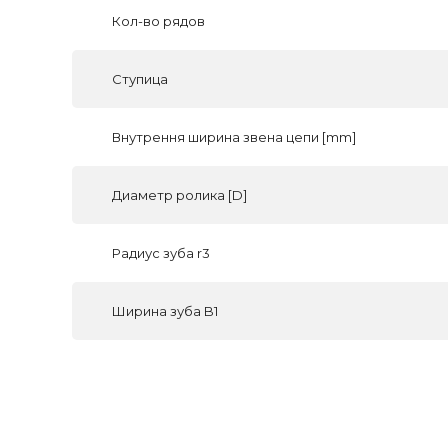
Кол-во рядов
Ступица
Внутрення ширина звена цепи [mm]
Диаметр ролика [D]
Радиус зуба r3
Ширина зуба B1