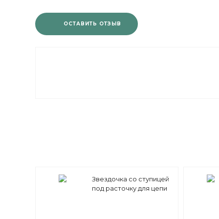
ОСТАВИТЬ ОТЗЫВ
Звездочка со ступицей
под расточку для цепи
12B-1 z=48 3/4" x 7/16"
PS11048 (PHS 12B-1B48)
Sati