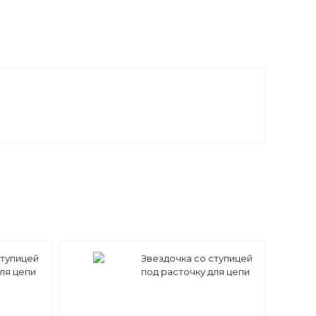
ступицей
Звездочка со ступицей
ля цепи
под расточку для цепи
7/16"
12B-1 z=44 3/4" x 7/16"
B-1B46)
PS11044 (PHS 12B-1B44)
Sati