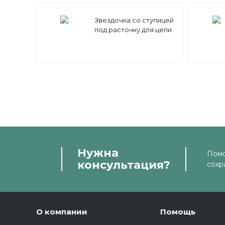
Звездочка со ступицей
под расточку для цепи
12B-1 z=43 3/4" x 7/16"
PS11043 (PHS 12B-1B43)
Sati
Нужна
Помо
консультация?
сохр
О компании
Помощь