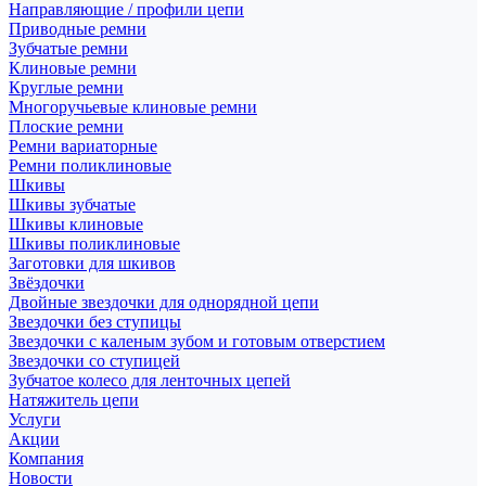
Направляющие / профили цепи
Приводные ремни
Зубчатые ремни
Клиновые ремни
Круглые ремни
Многоручьевые клиновые ремни
Плоские ремни
Ремни вариаторные
Ремни поликлиновые
Шкивы
Шкивы зубчатые
Шкивы клиновые
Шкивы поликлиновые
Заготовки для шкивов
Звёздочки
Двойные звездочки для однорядной цепи
Звездочки без ступицы
Звездочки с каленым зубом и готовым отверстием
Звездочки со ступицей
Зубчатое колесо для ленточных цепей
Натяжитель цепи
Услуги
Акции
Компания
Новости