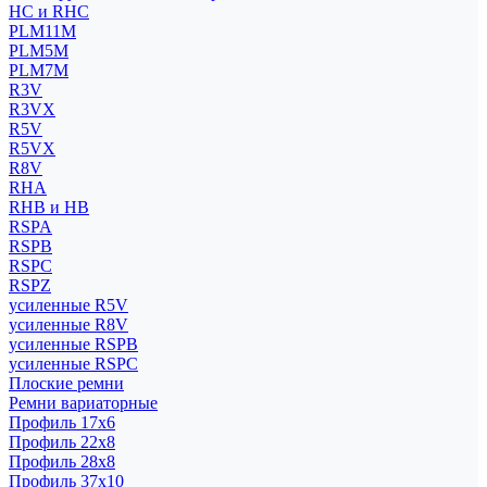
HC и RHC
PLM11M
PLM5M
PLM7M
R3V
R3VX
R5V
R5VX
R8V
RHA
RHB и HB
RSPA
RSPB
RSPC
RSPZ
усиленные R5V
усиленные R8V
усиленные RSPB
усиленные RSPC
Плоские ремни
Ремни вариаторные
Профиль 17x6
Профиль 22x8
Профиль 28x8
Профиль 37x10