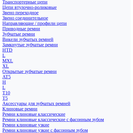
Транспортерные цепи
Цепи втулочно-роликовые
Звено переходное
Звено соединительное
Направляющие / профили цепи
Приводные ремни
Зубчатые ремни
Викели зубчатых ремней
Замкнутые зубчатые ремни
HTD
L
MXL
XL
Открытые зубчатые ремни
AT5
H
L
T10
T5
Аксессуары для зубчатых ремней
Клиновые ремни
Ремни клиновые классические
Ремни клиновые классические с фасонным зубом
Ремни клиновые узкие
Ремни клиновые узкие с фасонным зубом