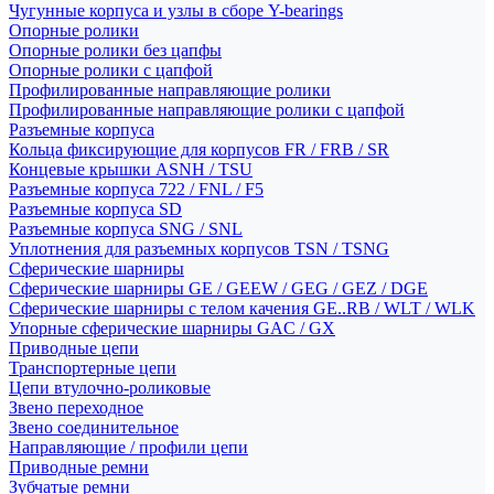
Чугунные корпуса и узлы в сборе Y-bearings
Опорные ролики
Опорные ролики без цапфы
Опорные ролики с цапфой
Профилированные направляющие ролики
Профилированные направляющие ролики с цапфой
Разъемные корпуса
Кольца фиксирующие для корпусов FR / FRB / SR
Концевые крышки ASNH / TSU
Разъемные корпуса 722 / FNL / F5
Разъемные корпуса SD
Разъемные корпуса SNG / SNL
Уплотнения для разъемных корпусов TSN / TSNG
Сферические шарниры
Сферические шарниры GE / GEEW / GEG / GEZ / DGE
Сферические шарниры с телом качения GE..RB / WLT / WLK
Упорные сферические шарниры GAC / GX
Приводные цепи
Транспортерные цепи
Цепи втулочно-роликовые
Звено переходное
Звено соединительное
Направляющие / профили цепи
Приводные ремни
Зубчатые ремни