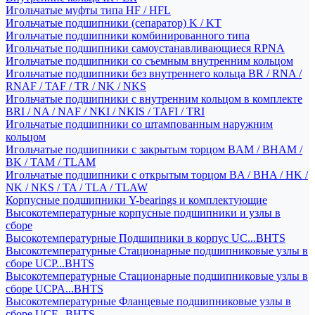
Игольчатые муфты типа HF / HFL
Игольчатые подшипники (сепаратор) K / KT
Игольчатые подшипники комбинированного типа
Игольчатые подшипники самоустанавливающиеся RPNA
Игольчатые подшипники со съемным внутренним кольцом
Игольчатые подшипники без внутреннего кольца BR / RNA /
RNAF / TAF / TR / NK / NKS
Игольчатые подшипники с внутренним кольцом в комплекте
BRI / NA / NAF / NKI / NKIS / TAFI / TRI
Игольчатые подшипники со штампованным наружним
кольцом
Игольчатые подшипники с закрытым торцом BAM / BHAM /
BK / TAM / TLAM
Игольчатые подшипники с открытым торцом BA / BHA / HK /
NK / NKS / TA / TLA / TLAW
Корпусные подшипники Y-bearings и комплектующие
Высокотемпературные корпусные подшипники и узлы в
сборе
Высокотемпературные Подшипники в корпус UC...BHTS
Высокотемпературные Стационарные подшипниковые узлы в
сборе UCP...BHTS
Высокотемпературные Стационарные подшипниковые узлы в
сборе UCPA...BHTS
Высокотемпературные Фланцевые подшипниковые узлы в
сборе UCF...BHTS