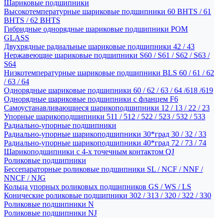
Шариковые подшипники
Высокотемпературные шариковые подшипники 60 BHTS / 61
BHTS / 62 BHTS
Гибридные однорядные шариковые подшипники POM
GLASS
Двухрядные радиальные шариковые подшипники 42 / 43
Нержавеющие шариковые подшипники S60 / S61 / S62 / S63 /
S64
Низкотемпературные шариковые подшипники BLS 60 / 61 / 62
/ 63 / 64
Однорядные шариковые подшипники 60 / 62 / 63 / 64 /618 /619
Однорядные шариковые подшипники с фланцем F6
Самоустанавливающиеся шарикоподшипники 12 / 13 / 22 / 23
Упорные шарикоподшипники 511 / 512 / 522 / 523 / 532 / 533
Радиально-упорные подшипники
Радиально-упорные шарикоподшипники 30*град 30 / 32 / 33
Радиально-упорные шарикоподшипники 40*град 72 / 73 / 74
Шарикоподшипники с 4-х точечным контактом QJ
Роликовые подшипники
Бессепараторные роликовые подшипники SL / NCF / NNF /
NNCF / NJG
Кольца упорных роликовых подшипников GS / WS / LS
Конические роликовые подшипники 302 / 313 / 320 / 322 / 330
Роликовые подшипники N
Роликовые подшипники NJ