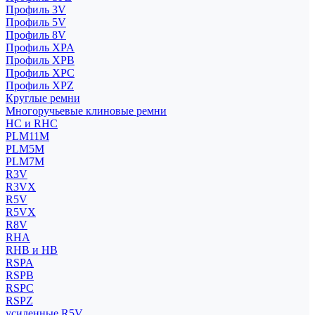
Профиль 3V
Профиль 5V
Профиль 8V
Профиль XPA
Профиль XPB
Профиль XPC
Профиль XPZ
Круглые ремни
Многоручьевые клиновые ремни
HC и RHC
PLM11M
PLM5M
PLM7M
R3V
R3VX
R5V
R5VX
R8V
RHA
RHB и HB
RSPA
RSPB
RSPC
RSPZ
усиленные R5V