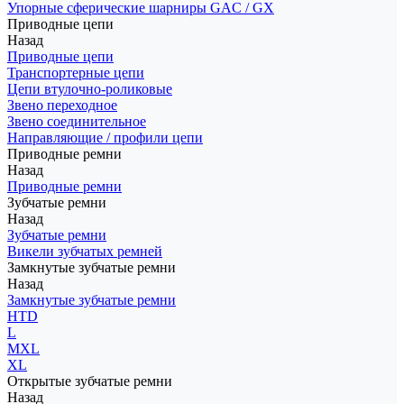
Упорные сферические шарниры GAC / GX
Приводные цепи
Назад
Приводные цепи
Транспортерные цепи
Цепи втулочно-роликовые
Звено переходное
Звено соединительное
Направляющие / профили цепи
Приводные ремни
Назад
Приводные ремни
Зубчатые ремни
Назад
Зубчатые ремни
Викели зубчатых ремней
Замкнутые зубчатые ремни
Назад
Замкнутые зубчатые ремни
HTD
L
MXL
XL
Открытые зубчатые ремни
Назад