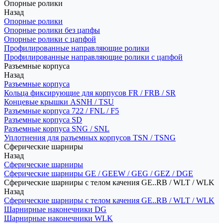
Опорные ролики
Назад
Опорные ролики
Опорные ролики без цапфы
Опорные ролики с цапфой
Профилированные направляющие ролики
Профилированные направляющие ролики с цапфой
Разъемные корпуса
Назад
Разъемные корпуса
Кольца фиксирующие для корпусов FR / FRB / SR
Концевые крышки ASNH / TSU
Разъемные корпуса 722 / FNL / F5
Разъемные корпуса SD
Разъемные корпуса SNG / SNL
Уплотнения для разъемных корпусов TSN / TSNG
Сферические шарниры
Назад
Сферические шарниры
Сферические шарниры GE / GEEW / GEG / GEZ / DGE
Сферические шарниры с телом качения GE..RB / WLT / WLK
Назад
Сферические шарниры с телом качения GE..RB / WLT / WLK
Шарнирные наконечники DG
Шарнирные наконечники WLK