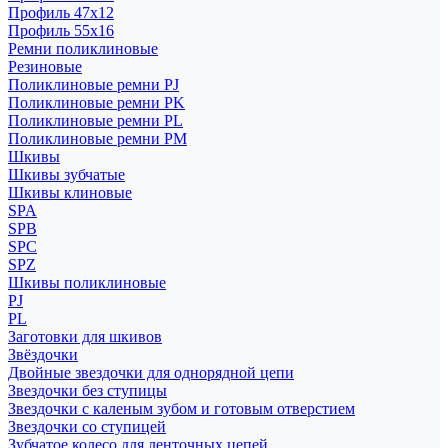
Профиль 47x12
Профиль 55x16
Ремни поликлиновые
Резиновые
Поликлиновые ремни PJ
Поликлиновые ремни PK
Поликлиновые ремни PL
Поликлиновые ремни PM
Шкивы
Шкивы зубчатые
Шкивы клиновые
SPA
SPB
SPC
SPZ
Шкивы поликлиновые
PJ
PL
Заготовки для шкивов
Звёздочки
Двойные звездочки для однорядной цепи
Звездочки без ступицы
Звездочки с каленым зубом и готовым отверстием
Звездочки со ступицей
Зубчатое колесо для ленточных цепей