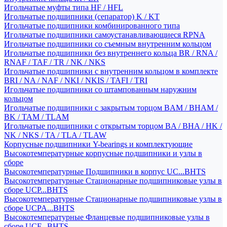
Игольчатые муфты типа HF / HFL
Игольчатые подшипники (сепаратор) K / KT
Игольчатые подшипники комбинированного типа
Игольчатые подшипники самоустанавливающиеся RPNA
Игольчатые подшипники со съемным внутренним кольцом
Игольчатые подшипники без внутреннего кольца BR / RNA /
RNAF / TAF / TR / NK / NKS
Игольчатые подшипники с внутренним кольцом в комплекте
BRI / NA / NAF / NKI / NKIS / TAFI / TRI
Игольчатые подшипники со штампованным наружним
кольцом
Игольчатые подшипники с закрытым торцом BAM / BHAM /
BK / TAM / TLAM
Игольчатые подшипники с открытым торцом BA / BHA / HK /
NK / NKS / TA / TLA / TLAW
Корпусные подшипники Y-bearings и комплектующие
Высокотемпературные корпусные подшипники и узлы в
сборе
Высокотемпературные Подшипники в корпус UC...BHTS
Высокотемпературные Стационарные подшипниковые узлы в
сборе UCP...BHTS
Высокотемпературные Стационарные подшипниковые узлы в
сборе UCPA...BHTS
Высокотемпературные Фланцевые подшипниковые узлы в
сборе UCF...BHTS