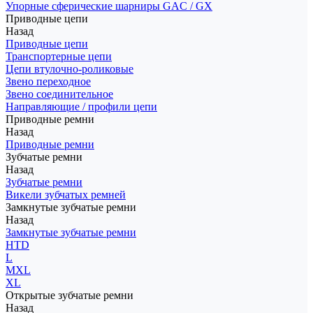
Упорные сферические шарниры GAC / GX
Приводные цепи
Назад
Приводные цепи
Транспортерные цепи
Цепи втулочно-роликовые
Звено переходное
Звено соединительное
Направляющие / профили цепи
Приводные ремни
Назад
Приводные ремни
Зубчатые ремни
Назад
Зубчатые ремни
Викели зубчатых ремней
Замкнутые зубчатые ремни
Назад
Замкнутые зубчатые ремни
HTD
L
MXL
XL
Открытые зубчатые ремни
Назад