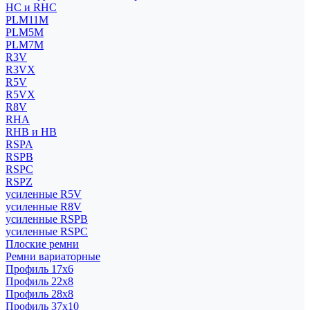
HC и RHC
PLM11M
PLM5M
PLM7M
R3V
R3VX
R5V
R5VX
R8V
RHA
RHB и HB
RSPA
RSPB
RSPC
RSPZ
усиленные R5V
усиленные R8V
усиленные RSPB
усиленные RSPC
Плоские ремни
Ремни вариаторные
Профиль 17x6
Профиль 22x8
Профиль 28x8
Профиль 37x10