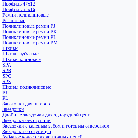
Профиль 47x12
Профиль 55x16
Ремни поликлиновые
Резиновые
Поликлиновые ремни PJ
Поликлиновые ремни PK
Поликлиновые ремни PL
Поликлиновые ремни PM
Шкивы
Шкивы зубчатые
Шкивы клиновые
SPA
SPB
SPC
SPZ
Шкивы поликлиновые
PJ
PL
Заготовки для шкивов
Звёздочки
Двойные звездочки для однорядной цепи
Звездочки без ступицы
Звездочки с каленым зубом и готовым отверстием
Звездочки со ступицей
Зубчатое колесо для ленточных цепей