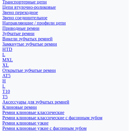
Транспортерные цепи
Цепи втулочно-роликовые
Звено переходное
Звено соединительное
Направляющие / профили цепи
Приводные ремни
Зубчатые ремни
Викели зубчатых ремней
Замкнутые зубчатые ремни
HTD
L
MXL
XL
Открытые зубчатые ремни
AT5
H
L
T10
T5
Аксессуары для зубчатых ремней
Клиновые ремни
Ремни клиновые классические
Ремни клиновые классические с фасонным зубом
Ремни клиновые узкие
Ремни клиновые узкие с фасонным зубом