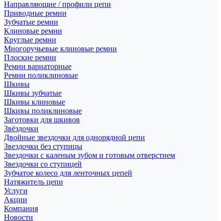
Направляющие / профили цепи
Приводные ремни
Зубчатые ремни
Клиновые ремни
Круглые ремни
Многоручьевые клиновые ремни
Плоские ремни
Ремни вариаторные
Ремни поликлиновые
Шкивы
Шкивы зубчатые
Шкивы клиновые
Шкивы поликлиновые
Заготовки для шкивов
Звёздочки
Двойные звездочки для однорядной цепи
Звездочки без ступицы
Звездочки с каленым зубом и готовым отверстием
Звездочки со ступицей
Зубчатое колесо для ленточных цепей
Натяжитель цепи
Услуги
Акции
Компания
Новости