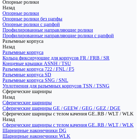
Опорные ролики
Назад
Опорные ролики
Опорные ролики без цапфы
Опорные ролики с цапфой
Профилированные направляющие ролики
Профилированные направляющие ролики с цапфой
Разъемные корпуса
Назад
Разъемные корпуса
Кольца фиксирующие для корпусов FR / FRB / SR
Концевые крышки ASNH / TSU
Разъемные корпуса 722 / FNL / F5
Разъемные корпуса SD
Разъемные корпуса SNG / SNL
Уплотнения для разъемных корпусов TSN / TSNG
Сферические шарниры
Назад
Сферические шарниры
Сферические шарниры GE / GEEW / GEG / GEZ / DGE
Сферические шарниры с телом качения GE..RB / WLT / WLK
Назад
Сферические шарниры с телом качения GE..RB / WLT / WLK
Шарнирные наконечники DG
Шарнирные наконечники WLK