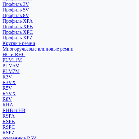
Профиль 3V
Профиль 5V
Профиль 8V
Профиль XPA
Профиль XPB
Профиль XPC
Профиль XPZ
Круглые ремни
Многоручьевые клиновые ремни
HC и RHC
PLM11M
PLM5M
PLM7M
R3V
R3VX
R5V
R5VX
R8V
RHA
RHB и HB
RSPA
RSPB
RSPC
RSPZ
усиленные R5V