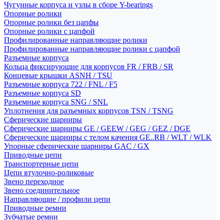
Чугунные корпуса и узлы в сборе Y-bearings
Опорные ролики
Опорные ролики без цапфы
Опорные ролики с цапфой
Профилированные направляющие ролики
Профилированные направляющие ролики с цапфой
Разъемные корпуса
Кольца фиксирующие для корпусов FR / FRB / SR
Концевые крышки ASNH / TSU
Разъемные корпуса 722 / FNL / F5
Разъемные корпуса SD
Разъемные корпуса SNG / SNL
Уплотнения для разъемных корпусов TSN / TSNG
Сферические шарниры
Сферические шарниры GE / GEEW / GEG / GEZ / DGE
Сферические шарниры с телом качения GE..RB / WLT / WLK
Упорные сферические шарниры GAC / GX
Приводные цепи
Транспортерные цепи
Цепи втулочно-роликовые
Звено переходное
Звено соединительное
Направляющие / профили цепи
Приводные ремни
Зубчатые ремни