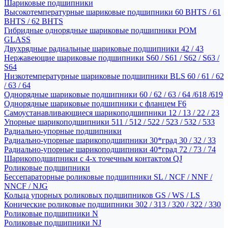
Шариковые подшипники
Высокотемпературные шариковые подшипники 60 BHTS / 61
BHTS / 62 BHTS
Гибридные однорядные шариковые подшипники POM
GLASS
Двухрядные радиальные шариковые подшипники 42 / 43
Нержавеющие шариковые подшипники S60 / S61 / S62 / S63 /
S64
Низкотемпературные шариковые подшипники BLS 60 / 61 / 62
/ 63 / 64
Однорядные шариковые подшипники 60 / 62 / 63 / 64 /618 /619
Однорядные шариковые подшипники с фланцем F6
Самоустанавливающиеся шарикоподшипники 12 / 13 / 22 / 23
Упорные шарикоподшипники 511 / 512 / 522 / 523 / 532 / 533
Радиально-упорные подшипники
Радиально-упорные шарикоподшипники 30*град 30 / 32 / 33
Радиально-упорные шарикоподшипники 40*град 72 / 73 / 74
Шарикоподшипники с 4-х точечным контактом QJ
Роликовые подшипники
Бессепараторные роликовые подшипники SL / NCF / NNF /
NNCF / NJG
Кольца упорных роликовых подшипников GS / WS / LS
Конические роликовые подшипники 302 / 313 / 320 / 322 / 330
Роликовые подшипники N
Роликовые подшипники NJ