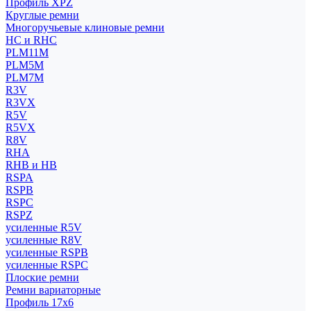
Профиль XPZ
Круглые ремни
Многоручьевые клиновые ремни
HC и RHC
PLM11M
PLM5M
PLM7M
R3V
R3VX
R5V
R5VX
R8V
RHA
RHB и HB
RSPA
RSPB
RSPC
RSPZ
усиленные R5V
усиленные R8V
усиленные RSPB
усиленные RSPC
Плоские ремни
Ремни вариаторные
Профиль 17x6