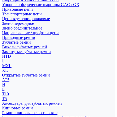
Упорные сферические шарниры GAC / GX
Приводные цепи
Транспортерные цепи
Цепи втулочно-роликовые
Звено переходное
Звено соединительное
Направляющие / профили цепи
Приводные ремни
Зубчатые ремни
Викели зубчатых ремней
Замкнутые зубчатые ремни
HTD
L
MXL
XL
Открытые зубчатые ремни
AT5
H
L
T10
T5
Аксессуары для зубчатых ремней
Клиновые ремни
Ремни клиновые классические