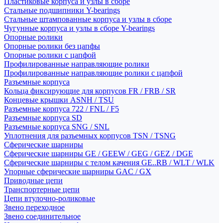
Пластиковые корпуса и узлы в сборе
Стальные подшипники Y-bearings
Стальные штампованные корпуса и узлы в сборе
Чугунные корпуса и узлы в сборе Y-bearings
Опорные ролики
Опорные ролики без цапфы
Опорные ролики с цапфой
Профилированные направляющие ролики
Профилированные направляющие ролики с цапфой
Разъемные корпуса
Кольца фиксирующие для корпусов FR / FRB / SR
Концевые крышки ASNH / TSU
Разъемные корпуса 722 / FNL / F5
Разъемные корпуса SD
Разъемные корпуса SNG / SNL
Уплотнения для разъемных корпусов TSN / TSNG
Сферические шарниры
Сферические шарниры GE / GEEW / GEG / GEZ / DGE
Сферические шарниры с телом качения GE..RB / WLT / WLK
Упорные сферические шарниры GAC / GX
Приводные цепи
Транспортерные цепи
Цепи втулочно-роликовые
Звено переходное
Звено соединительное