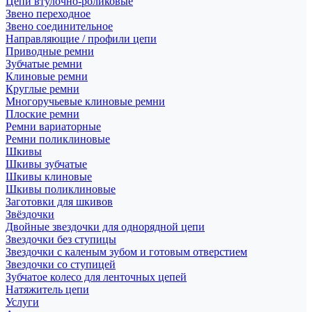
Цепи втулочно-роликовые
Звено переходное
Звено соединительное
Направляющие / профили цепи
Приводные ремни
Зубчатые ремни
Клиновые ремни
Круглые ремни
Многоручьевые клиновые ремни
Плоские ремни
Ремни вариаторные
Ремни поликлиновые
Шкивы
Шкивы зубчатые
Шкивы клиновые
Шкивы поликлиновые
Заготовки для шкивов
Звёздочки
Двойные звездочки для однорядной цепи
Звездочки без ступицы
Звездочки с каленым зубом и готовым отверстием
Звездочки со ступицей
Зубчатое колесо для ленточных цепей
Натяжитель цепи
Услуги