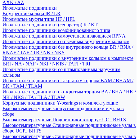
AXK / AZ
Игольчатые подшипники
Внутренние кольца IR / LR
Игольчатые муфты типа HF / HFL
Игольчатые подшипники (сепаратор) K / KT
Игольчатые подшипники комбинированного типа
Игольчатые подшипники самоустанавливающиеся RPNA
Игольчатые подшипники со съемным внутренним кольцом
Игольчатые подшипники без внутреннего кольца BR / RNA /
RNAF / TAF / TR / NK / NKS
Игольчатые подшипники с внутренним кольцом в комплекте
BRI / NA / NAF / NKI / NKIS / TAFI / TRI
Игольчатые подшипники со штампованным наружним
кольцом
Игольчатые подшипники с закрытым торцом BAM / BHAM /
BK / TAM / TLAM
Игольчатые подшипники с открытым торцом BA / BHA / HK /
NK / NKS / TA / TLA / TLAW
Корпусные подшипники Y-bearings и комплектующие
Высокотемпературные корпусные подшипники и узлы в
сборе
Высокотемпературные Подшипники в корпус UC...BHTS
Высокотемпературные Стационарные подшипниковые узлы в
сборе UCP...BHTS
Высокотемпературные Стационарные подшипниковые узлы в