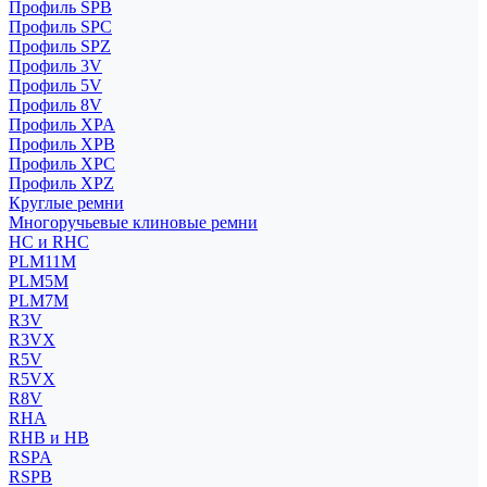
Профиль SPB
Профиль SPC
Профиль SPZ
Профиль 3V
Профиль 5V
Профиль 8V
Профиль XPA
Профиль XPB
Профиль XPC
Профиль XPZ
Круглые ремни
Многоручьевые клиновые ремни
HC и RHC
PLM11M
PLM5M
PLM7M
R3V
R3VX
R5V
R5VX
R8V
RHA
RHB и HB
RSPA
RSPB