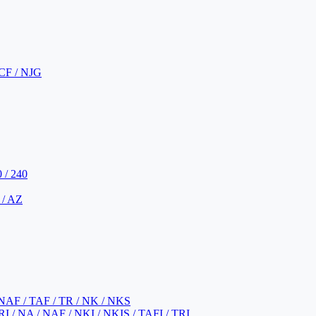
CF / NJG
 / 240
 / AZ
NAF / TAF / TR / NK / NKS
 / NA / NAF / NKI / NKIS / TAFI / TRI