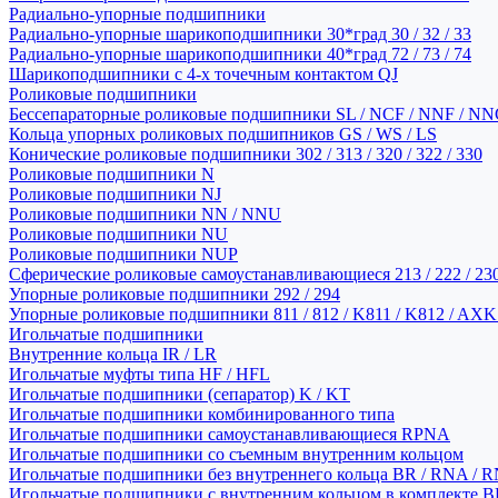
Радиально-упорные подшипники
Радиально-упорные шарикоподшипники 30*град 30 / 32 / 33
Радиально-упорные шарикоподшипники 40*град 72 / 73 / 74
Шарикоподшипники с 4-х точечным контактом QJ
Роликовые подшипники
Бессепараторные роликовые подшипники SL / NCF / NNF / NN
Кольца упорных роликовых подшипников GS / WS / LS
Конические роликовые подшипники 302 / 313 / 320 / 322 / 330
Роликовые подшипники N
Роликовые подшипники NJ
Роликовые подшипники NN / NNU
Роликовые подшипники NU
Роликовые подшипники NUP
Сферические роликовые самоустанавливающиеся 213 / 222 / 230
Упорные роликовые подшипники 292 / 294
Упорные роликовые подшипники 811 / 812 / K811 / K812 / AXK
Игольчатые подшипники
Внутренние кольца IR / LR
Игольчатые муфты типа HF / HFL
Игольчатые подшипники (сепаратор) K / KT
Игольчатые подшипники комбинированного типа
Игольчатые подшипники самоустанавливающиеся RPNA
Игольчатые подшипники со съемным внутренним кольцом
Игольчатые подшипники без внутреннего кольца BR / RNA / R
Игольчатые подшипники с внутренним кольцом в комплекте BRI