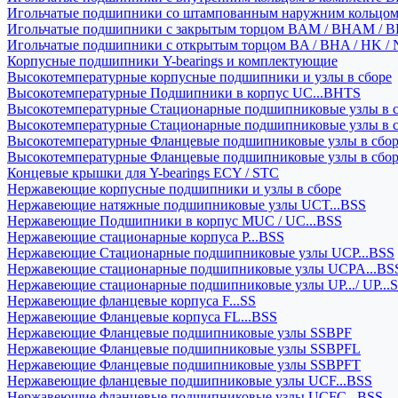
Игольчатые подшипники со штампованным наружним кольцо
Игольчатые подшипники с закрытым торцом BAM / BHAM / B
Игольчатые подшипники с открытым торцом BA / BHA / HK / 
Корпусные подшипники Y-bearings и комплектующие
Высокотемпературные корпусные подшипники и узлы в сборе
Высокотемпературные Подшипники в корпус UC...BHTS
Высокотемпературные Стационарные подшипниковые узлы в с
Высокотемпературные Стационарные подшипниковые узлы в 
Высокотемпературные Фланцевые подшипниковые узлы в сбо
Высокотемпературные Фланцевые подшипниковые узлы в сбо
Концевые крышки для Y-bearings ECY / STC
Нержавеющие корпусные подшипники и узлы в сборе
Нержавеющие натяжные подшипниковые узлы UCT...BSS
Нержавеющие Подшипники в корпус MUC / UC...BSS
Нержавеющие стационарные корпуса P...BSS
Нержавеющие Стационарные подшипниковые узлы UCP...BSS
Нержавеющие стационарные подшипниковые узлы UCPA...BS
Нержавеющие стационарные подшипниковые узлы UP.../ UP...
Нержавеющие фланцевые корпуса F...SS
Нержавеющие Фланцевые корпуса FL...BSS
Нержавеющие Фланцевые подшипниковые узлы SSBPF
Нержавеющие Фланцевые подшипниковые узлы SSBPFL
Нержавеющие Фланцевые подшипниковые узлы SSBPFT
Нержавеющие фланцевые подшипниковые узлы UCF...BSS
Нержавеющие фланцевые подшипниковые узлы UCFC...BSS