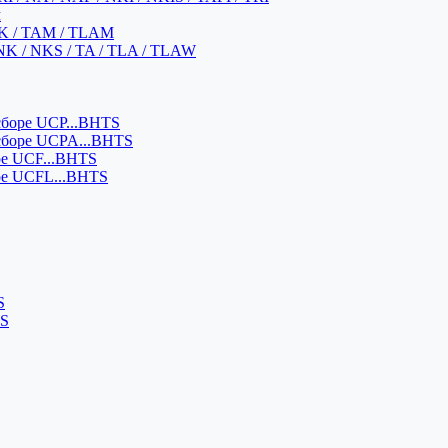
м
K / TAM / TLAM
NK / NKS / TA / TLA / TLAW
боре UCP...BHTS
сборе UCPA...BHTS
ре UCF...BHTS
ре UCFL...BHTS
S
SS