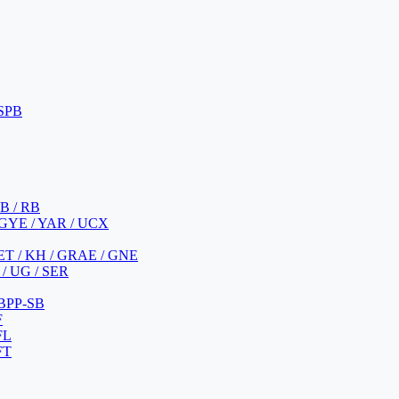
 SPB
 B / RB
 GYE / YAR / UCX
YET / KH / GRAE / GNE
/ UG / SER
 BPP-SB
F
FL
FT