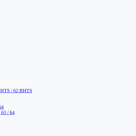
BHTS / 62 BHTS
64
63 / 64