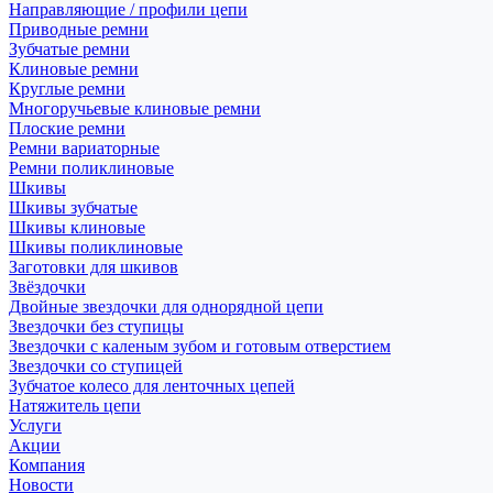
Направляющие / профили цепи
Приводные ремни
Зубчатые ремни
Клиновые ремни
Круглые ремни
Многоручьевые клиновые ремни
Плоские ремни
Ремни вариаторные
Ремни поликлиновые
Шкивы
Шкивы зубчатые
Шкивы клиновые
Шкивы поликлиновые
Заготовки для шкивов
Звёздочки
Двойные звездочки для однорядной цепи
Звездочки без ступицы
Звездочки с каленым зубом и готовым отверстием
Звездочки со ступицей
Зубчатое колесо для ленточных цепей
Натяжитель цепи
Услуги
Акции
Компания
Новости