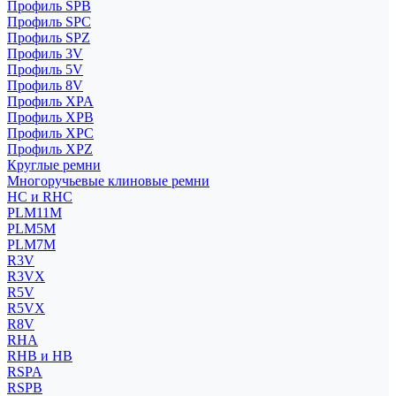
Профиль SPB
Профиль SPC
Профиль SPZ
Профиль 3V
Профиль 5V
Профиль 8V
Профиль XPA
Профиль XPB
Профиль XPC
Профиль XPZ
Круглые ремни
Многоручьевые клиновые ремни
HC и RHC
PLM11M
PLM5M
PLM7M
R3V
R3VX
R5V
R5VX
R8V
RHA
RHB и HB
RSPA
RSPB