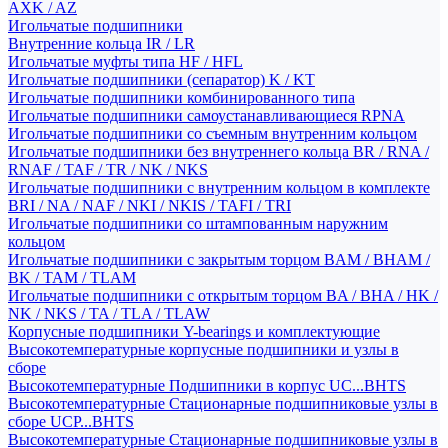
AXK / AZ
Игольчатые подшипники
Внутренние кольца IR / LR
Игольчатые муфты типа HF / HFL
Игольчатые подшипники (сепаратор) K / KT
Игольчатые подшипники комбинированного типа
Игольчатые подшипники самоустанавливающиеся RPNA
Игольчатые подшипники со съемным внутренним кольцом
Игольчатые подшипники без внутреннего кольца BR / RNA /
RNAF / TAF / TR / NK / NKS
Игольчатые подшипники с внутренним кольцом в комплекте
BRI / NA / NAF / NKI / NKIS / TAFI / TRI
Игольчатые подшипники со штампованным наружним
кольцом
Игольчатые подшипники с закрытым торцом BAM / BHAM /
BK / TAM / TLAM
Игольчатые подшипники с открытым торцом BA / BHA / HK /
NK / NKS / TA / TLA / TLAW
Корпусные подшипники Y-bearings и комплектующие
Высокотемпературные корпусные подшипники и узлы в
сборе
Высокотемпературные Подшипники в корпус UC...BHTS
Высокотемпературные Стационарные подшипниковые узлы в
сборе UCP...BHTS
Высокотемпературные Стационарные подшипниковые узлы в