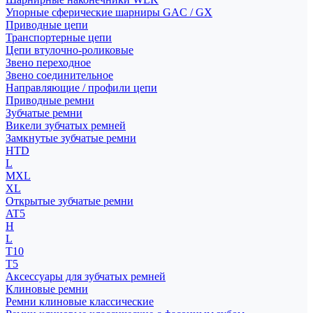
Упорные сферические шарниры GAC / GX
Приводные цепи
Транспортерные цепи
Цепи втулочно-роликовые
Звено переходное
Звено соединительное
Направляющие / профили цепи
Приводные ремни
Зубчатые ремни
Викели зубчатых ремней
Замкнутые зубчатые ремни
HTD
L
MXL
XL
Открытые зубчатые ремни
AT5
H
L
T10
T5
Аксессуары для зубчатых ремней
Клиновые ремни
Ремни клиновые классические