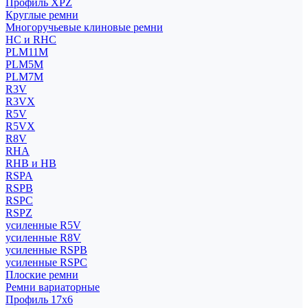
Профиль XPZ
Круглые ремни
Многоручьевые клиновые ремни
HC и RHC
PLM11M
PLM5M
PLM7M
R3V
R3VX
R5V
R5VX
R8V
RHA
RHB и HB
RSPA
RSPB
RSPC
RSPZ
усиленные R5V
усиленные R8V
усиленные RSPB
усиленные RSPC
Плоские ремни
Ремни вариаторные
Профиль 17x6