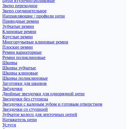
Цепи втулочно-роликовые
Звено переходное
Звено соединительное
Направляющие / профили цепи
Приводные ремни
Зубчатые ремни
Клиновые ремни
Круглые ремни
Многоручьевые клиновые ремни
Плоские ремни
Ремни вариаторные
Ремни поликлиновые
Шкивы
Шкивы зубчатые
Шкивы клиновые
Шкивы поликлиновые
Заготовки для шкивов
Звёздочки
Двойные звездочки для однорядной цепи
Звездочки без ступицы
Звездочки с каленым зубом и готовым отверстием
Звездочки со ступицей
Зубчатое колесо для ленточных цепей
Натяжитель цепи
Услуги