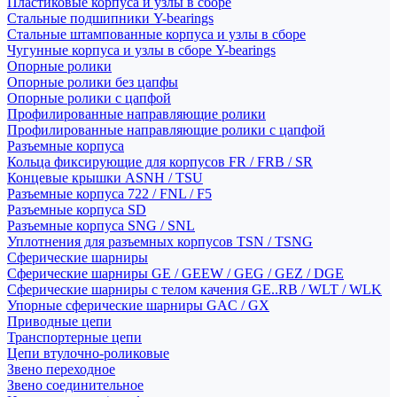
Пластиковые корпуса и узлы в сборе
Стальные подшипники Y-bearings
Стальные штампованные корпуса и узлы в сборе
Чугунные корпуса и узлы в сборе Y-bearings
Опорные ролики
Опорные ролики без цапфы
Опорные ролики с цапфой
Профилированные направляющие ролики
Профилированные направляющие ролики с цапфой
Разъемные корпуса
Кольца фиксирующие для корпусов FR / FRB / SR
Концевые крышки ASNH / TSU
Разъемные корпуса 722 / FNL / F5
Разъемные корпуса SD
Разъемные корпуса SNG / SNL
Уплотнения для разъемных корпусов TSN / TSNG
Сферические шарниры
Сферические шарниры GE / GEEW / GEG / GEZ / DGE
Сферические шарниры с телом качения GE..RB / WLT / WLK
Упорные сферические шарниры GAC / GX
Приводные цепи
Транспортерные цепи
Цепи втулочно-роликовые
Звено переходное
Звено соединительное