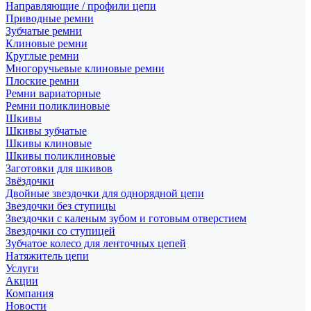
Направляющие / профили цепи
Приводные ремни
Зубчатые ремни
Клиновые ремни
Круглые ремни
Многоручьевые клиновые ремни
Плоские ремни
Ремни вариаторные
Ремни поликлиновые
Шкивы
Шкивы зубчатые
Шкивы клиновые
Шкивы поликлиновые
Заготовки для шкивов
Звёздочки
Двойные звездочки для однорядной цепи
Звездочки без ступицы
Звездочки с каленым зубом и готовым отверстием
Звездочки со ступицей
Зубчатое колесо для ленточных цепей
Натяжитель цепи
Услуги
Акции
Компания
Новости