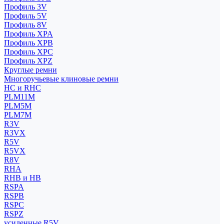
Профиль 3V
Профиль 5V
Профиль 8V
Профиль XPA
Профиль XPB
Профиль XPC
Профиль XPZ
Круглые ремни
Многоручьевые клиновые ремни
HC и RHC
PLM11M
PLM5M
PLM7M
R3V
R3VX
R5V
R5VX
R8V
RHA
RHB и HB
RSPA
RSPB
RSPC
RSPZ
усиленные R5V