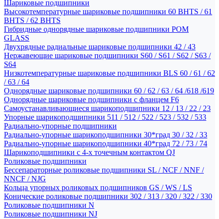
Шариковые подшипники
Высокотемпературные шариковые подшипники 60 BHTS / 61
BHTS / 62 BHTS
Гибридные однорядные шариковые подшипники POM
GLASS
Двухрядные радиальные шариковые подшипники 42 / 43
Нержавеющие шариковые подшипники S60 / S61 / S62 / S63 /
S64
Низкотемпературные шариковые подшипники BLS 60 / 61 / 62
/ 63 / 64
Однорядные шариковые подшипники 60 / 62 / 63 / 64 /618 /619
Однорядные шариковые подшипники с фланцем F6
Самоустанавливающиеся шарикоподшипники 12 / 13 / 22 / 23
Упорные шарикоподшипники 511 / 512 / 522 / 523 / 532 / 533
Радиально-упорные подшипники
Радиально-упорные шарикоподшипники 30*град 30 / 32 / 33
Радиально-упорные шарикоподшипники 40*град 72 / 73 / 74
Шарикоподшипники с 4-х точечным контактом QJ
Роликовые подшипники
Бессепараторные роликовые подшипники SL / NCF / NNF /
NNCF / NJG
Кольца упорных роликовых подшипников GS / WS / LS
Конические роликовые подшипники 302 / 313 / 320 / 322 / 330
Роликовые подшипники N
Роликовые подшипники NJ