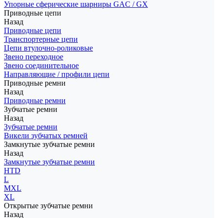
Упорные сферические шарниры GAC / GX
Приводные цепи
Назад
Приводные цепи
Транспортерные цепи
Цепи втулочно-роликовые
Звено переходное
Звено соединительное
Направляющие / профили цепи
Приводные ремни
Назад
Приводные ремни
Зубчатые ремни
Назад
Зубчатые ремни
Викели зубчатых ремней
Замкнутые зубчатые ремни
Назад
Замкнутые зубчатые ремни
HTD
L
MXL
XL
Открытые зубчатые ремни
Назад