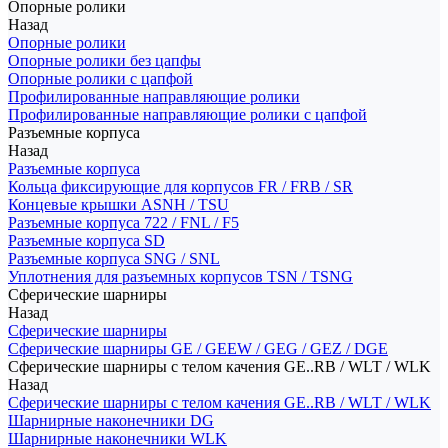
Опорные ролики
Назад
Опорные ролики
Опорные ролики без цапфы
Опорные ролики с цапфой
Профилированные направляющие ролики
Профилированные направляющие ролики с цапфой
Разъемные корпуса
Назад
Разъемные корпуса
Кольца фиксирующие для корпусов FR / FRB / SR
Концевые крышки ASNH / TSU
Разъемные корпуса 722 / FNL / F5
Разъемные корпуса SD
Разъемные корпуса SNG / SNL
Уплотнения для разъемных корпусов TSN / TSNG
Сферические шарниры
Назад
Сферические шарниры
Сферические шарниры GE / GEEW / GEG / GEZ / DGE
Сферические шарниры с телом качения GE..RB / WLT / WLK
Назад
Сферические шарниры с телом качения GE..RB / WLT / WLK
Шарнирные наконечники DG
Шарнирные наконечники WLK