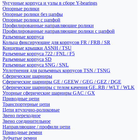
Чугунные корпуса и узлы в сборе Y-bearings
Опорные ролики
Опорные ролики без цапфы
Опорные ролики с цапфой
Профилированные направляющие ролики
Профилированные направляющие ролики с цапфой
Разъемные корпуса
Кольца фиксирующие для корпусов FR / FRB / SR
Концевые крышки ASNH / TSU
Разъемные корпуса 722 / FNL / F5
Разъемные корпуса SD
Разъемные корпуса SNG / SNL
Уплотнения для разъемных корпусов TSN / TSNG
Сферические шарниры
Сферические шарниры GE / GEEW / GEG / GEZ / DGE
Сферические шарниры с телом качения GE..RB / WLT / WLK
Упорные сферические шарниры GAC / GX
Приводные цепи
Транспортерные цепи
Цепи втулочно-роликовые
Звено переходное
Звено соединительное
Направляющие / профили цепи
Приводные ремни
Зубчатые ремни