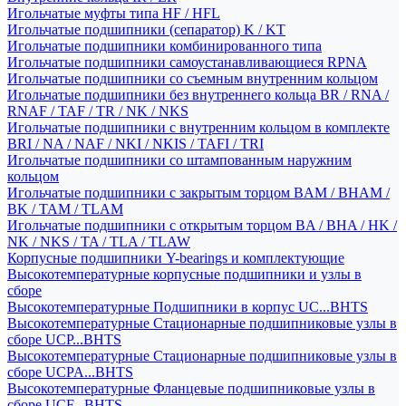
Игольчатые муфты типа HF / HFL
Игольчатые подшипники (сепаратор) K / KT
Игольчатые подшипники комбинированного типа
Игольчатые подшипники самоустанавливающиеся RPNA
Игольчатые подшипники со съемным внутренним кольцом
Игольчатые подшипники без внутреннего кольца BR / RNA /
RNAF / TAF / TR / NK / NKS
Игольчатые подшипники с внутренним кольцом в комплекте
BRI / NA / NAF / NKI / NKIS / TAFI / TRI
Игольчатые подшипники со штампованным наружним
кольцом
Игольчатые подшипники с закрытым торцом BAM / BHAM /
BK / TAM / TLAM
Игольчатые подшипники с открытым торцом BA / BHA / HK /
NK / NKS / TA / TLA / TLAW
Корпусные подшипники Y-bearings и комплектующие
Высокотемпературные корпусные подшипники и узлы в
сборе
Высокотемпературные Подшипники в корпус UC...BHTS
Высокотемпературные Стационарные подшипниковые узлы в
сборе UCP...BHTS
Высокотемпературные Стационарные подшипниковые узлы в
сборе UCPA...BHTS
Высокотемпературные Фланцевые подшипниковые узлы в
сборе UCF...BHTS