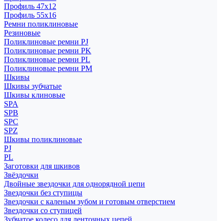
Профиль 47x12
Профиль 55x16
Ремни поликлиновые
Резиновые
Поликлиновые ремни PJ
Поликлиновые ремни PK
Поликлиновые ремни PL
Поликлиновые ремни PM
Шкивы
Шкивы зубчатые
Шкивы клиновые
SPA
SPB
SPC
SPZ
Шкивы поликлиновые
PJ
PL
Заготовки для шкивов
Звёздочки
Двойные звездочки для однорядной цепи
Звездочки без ступицы
Звездочки с каленым зубом и готовым отверстием
Звездочки со ступицей
Зубчатое колесо для ленточных цепей