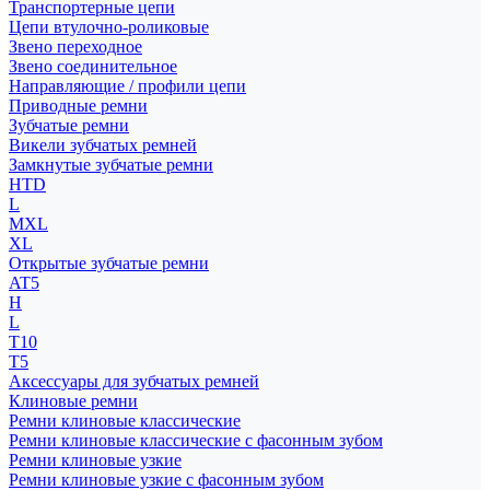
Транспортерные цепи
Цепи втулочно-роликовые
Звено переходное
Звено соединительное
Направляющие / профили цепи
Приводные ремни
Зубчатые ремни
Викели зубчатых ремней
Замкнутые зубчатые ремни
HTD
L
MXL
XL
Открытые зубчатые ремни
AT5
H
L
T10
T5
Аксессуары для зубчатых ремней
Клиновые ремни
Ремни клиновые классические
Ремни клиновые классические с фасонным зубом
Ремни клиновые узкие
Ремни клиновые узкие с фасонным зубом