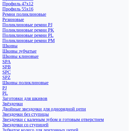
Профиль 47x12
Профиль 55x16
Ремни поликлиновые
Резиновые
Поликлиновые ремни PJ
Поликлиновые ремни PK
Поликлиновые ремни PL
Поликлиновые ремни PM
Шкивы
Шкивы зубчатые
Шкивы клиновые
SPA
SPB
SPC
SPZ
Шкивы поликлиновые
PJ
PL
Заготовки для шкивов
Звёздочки
Двойные звездочки для однорядной цепи
Звездочки без ступицы
Звездочки с каленым зубом и готовым отверстием
Звездочки со ступицей
Зубчатое колесо для ленточных цепей