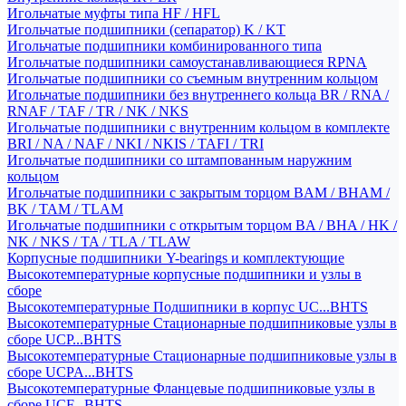
Игольчатые муфты типа HF / HFL
Игольчатые подшипники (сепаратор) K / KT
Игольчатые подшипники комбинированного типа
Игольчатые подшипники самоустанавливающиеся RPNA
Игольчатые подшипники со съемным внутренним кольцом
Игольчатые подшипники без внутреннего кольца BR / RNA /
RNAF / TAF / TR / NK / NKS
Игольчатые подшипники с внутренним кольцом в комплекте
BRI / NA / NAF / NKI / NKIS / TAFI / TRI
Игольчатые подшипники со штампованным наружним
кольцом
Игольчатые подшипники с закрытым торцом BAM / BHAM /
BK / TAM / TLAM
Игольчатые подшипники с открытым торцом BA / BHA / HK /
NK / NKS / TA / TLA / TLAW
Корпусные подшипники Y-bearings и комплектующие
Высокотемпературные корпусные подшипники и узлы в
сборе
Высокотемпературные Подшипники в корпус UC...BHTS
Высокотемпературные Стационарные подшипниковые узлы в
сборе UCP...BHTS
Высокотемпературные Стационарные подшипниковые узлы в
сборе UCPA...BHTS
Высокотемпературные Фланцевые подшипниковые узлы в
сборе UCF...BHTS