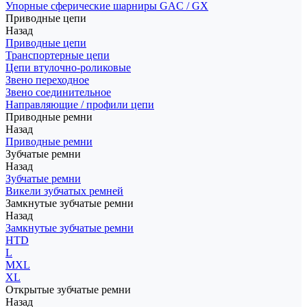
Упорные сферические шарниры GAC / GX
Приводные цепи
Назад
Приводные цепи
Транспортерные цепи
Цепи втулочно-роликовые
Звено переходное
Звено соединительное
Направляющие / профили цепи
Приводные ремни
Назад
Приводные ремни
Зубчатые ремни
Назад
Зубчатые ремни
Викели зубчатых ремней
Замкнутые зубчатые ремни
Назад
Замкнутые зубчатые ремни
HTD
L
MXL
XL
Открытые зубчатые ремни
Назад