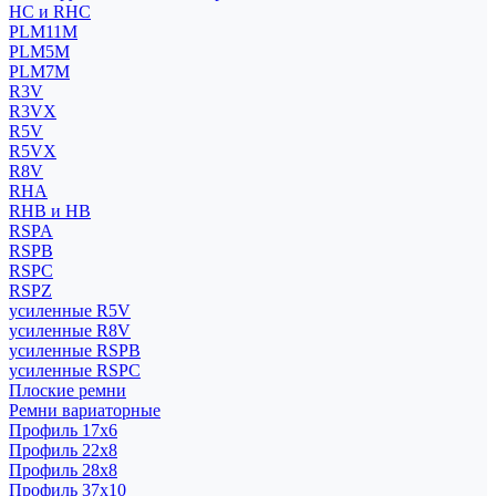
HC и RHC
PLM11M
PLM5M
PLM7M
R3V
R3VX
R5V
R5VX
R8V
RHA
RHB и HB
RSPA
RSPB
RSPC
RSPZ
усиленные R5V
усиленные R8V
усиленные RSPB
усиленные RSPC
Плоские ремни
Ремни вариаторные
Профиль 17x6
Профиль 22x8
Профиль 28x8
Профиль 37x10