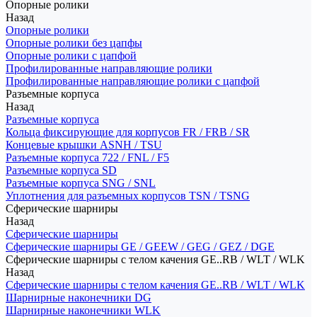
Опорные ролики
Назад
Опорные ролики
Опорные ролики без цапфы
Опорные ролики с цапфой
Профилированные направляющие ролики
Профилированные направляющие ролики с цапфой
Разъемные корпуса
Назад
Разъемные корпуса
Кольца фиксирующие для корпусов FR / FRB / SR
Концевые крышки ASNH / TSU
Разъемные корпуса 722 / FNL / F5
Разъемные корпуса SD
Разъемные корпуса SNG / SNL
Уплотнения для разъемных корпусов TSN / TSNG
Сферические шарниры
Назад
Сферические шарниры
Сферические шарниры GE / GEEW / GEG / GEZ / DGE
Сферические шарниры с телом качения GE..RB / WLT / WLK
Назад
Сферические шарниры с телом качения GE..RB / WLT / WLK
Шарнирные наконечники DG
Шарнирные наконечники WLK