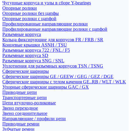
Чугунные корпуса и узлы в сборе Y-bearings
Опорные ролики
Опорные ролики без цапфы
Опорные ролики с цапфой
Профилированные направляющие ролики
Профилированные направляющие ролики с цапфой
Разъемные корпуса
Кольца фиксирующие для корпусов FR / FRB / SR
Концевые крышки ASNH / TSU
Разъемные корпуса 722 / FNL / F5
Разъемные корпуса SD
Разъемные корпуса SNG / SNL
Уплотнения для разъемных корпусов TSN / TSNG
Сферические шарниры
Сферические шарниры GE / GEEW / GEG / GEZ / DGE
Сферические шарниры с телом качения GE..RB / WLT / WLK
Упорные сферические шарниры GAC / GX
Приводные цепи
Транспортерные цепи
Цепи втулочно-роликовые
Звено переходное
Звено соединительное
Направляющие / профили цепи
Приводные ремни
Зубчатые ремни