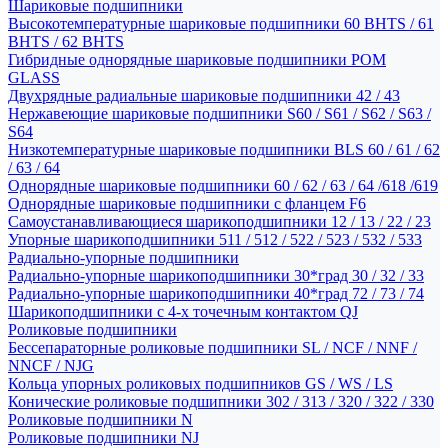
Шариковые подшипники
Высокотемпературные шариковые подшипники 60 BHTS / 61
BHTS / 62 BHTS
Гибридные однорядные шариковые подшипники POM
GLASS
Двухрядные радиальные шариковые подшипники 42 / 43
Нержавеющие шариковые подшипники S60 / S61 / S62 / S63 /
S64
Низкотемпературные шариковые подшипники BLS 60 / 61 / 62
/ 63 / 64
Однорядные шариковые подшипники 60 / 62 / 63 / 64 /618 /619
Однорядные шариковые подшипники с фланцем F6
Самоустанавливающиеся шарикоподшипники 12 / 13 / 22 / 23
Упорные шарикоподшипники 511 / 512 / 522 / 523 / 532 / 533
Радиально-упорные подшипники
Радиально-упорные шарикоподшипники 30*град 30 / 32 / 33
Радиально-упорные шарикоподшипники 40*град 72 / 73 / 74
Шарикоподшипники с 4-х точечным контактом QJ
Роликовые подшипники
Бессепараторные роликовые подшипники SL / NCF / NNF /
NNCF / NJG
Кольца упорных роликовых подшипников GS / WS / LS
Конические роликовые подшипники 302 / 313 / 320 / 322 / 330
Роликовые подшипники N
Роликовые подшипники NJ