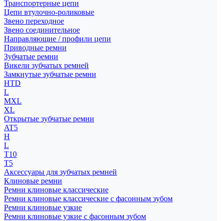
Транспортерные цепи
Цепи втулочно-роликовые
Звено переходное
Звено соединительное
Направляющие / профили цепи
Приводные ремни
Зубчатые ремни
Викели зубчатых ремней
Замкнутые зубчатые ремни
HTD
L
MXL
XL
Открытые зубчатые ремни
AT5
H
L
T10
T5
Аксессуары для зубчатых ремней
Клиновые ремни
Ремни клиновые классические
Ремни клиновые классические с фасонным зубом
Ремни клиновые узкие
Ремни клиновые узкие с фасонным зубом