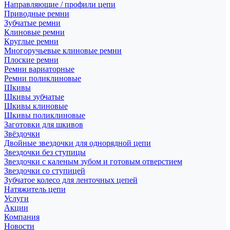
Направляющие / профили цепи
Приводные ремни
Зубчатые ремни
Клиновые ремни
Круглые ремни
Многоручьевые клиновые ремни
Плоские ремни
Ремни вариаторные
Ремни поликлиновые
Шкивы
Шкивы зубчатые
Шкивы клиновые
Шкивы поликлиновые
Заготовки для шкивов
Звёздочки
Двойные звездочки для однорядной цепи
Звездочки без ступицы
Звездочки с каленым зубом и готовым отверстием
Звездочки со ступицей
Зубчатое колесо для ленточных цепей
Натяжитель цепи
Услуги
Акции
Компания
Новости