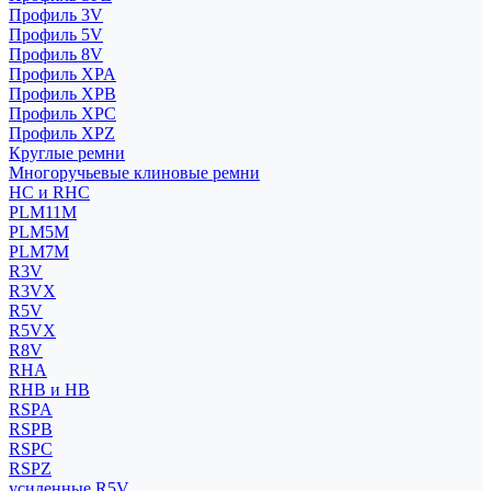
Профиль 3V
Профиль 5V
Профиль 8V
Профиль XPA
Профиль XPB
Профиль XPC
Профиль XPZ
Круглые ремни
Многоручьевые клиновые ремни
HC и RHC
PLM11M
PLM5M
PLM7M
R3V
R3VX
R5V
R5VX
R8V
RHA
RHB и HB
RSPA
RSPB
RSPC
RSPZ
усиленные R5V