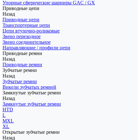
Упорные сферические шарниры GAC / GX
Приводные цепи
Назад
Приводные цепи
Транспортерные цепи
Цепи втулочно-роликовые
Звено переходное
Звено соединительное
Направляющие / профили цепи
Приводные ремни
Назад
Приводные ремни
Зубчатые ремни
Назад
Зубчатые ремни
Викели зубчатых ремней
Замкнутые зубчатые ремни
Назад
Замкнутые зубчатые ремни
HTD
L
MXL
XL
Открытые зубчатые ремни
Назад