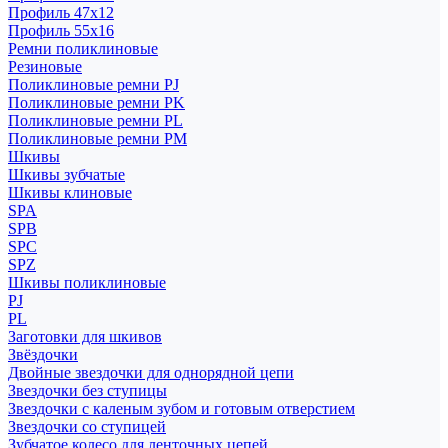
Профиль 47x12
Профиль 55x16
Ремни поликлиновые
Резиновые
Поликлиновые ремни PJ
Поликлиновые ремни PK
Поликлиновые ремни PL
Поликлиновые ремни PM
Шкивы
Шкивы зубчатые
Шкивы клиновые
SPA
SPB
SPC
SPZ
Шкивы поликлиновые
PJ
PL
Заготовки для шкивов
Звёздочки
Двойные звездочки для однорядной цепи
Звездочки без ступицы
Звездочки с каленым зубом и готовым отверстием
Звездочки со ступицей
Зубчатое колесо для ленточных цепей