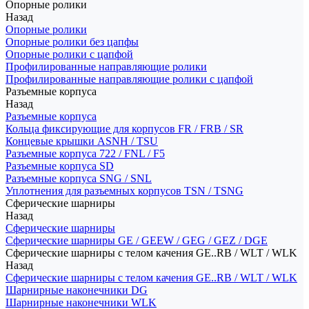
Опорные ролики
Назад
Опорные ролики
Опорные ролики без цапфы
Опорные ролики с цапфой
Профилированные направляющие ролики
Профилированные направляющие ролики с цапфой
Разъемные корпуса
Назад
Разъемные корпуса
Кольца фиксирующие для корпусов FR / FRB / SR
Концевые крышки ASNH / TSU
Разъемные корпуса 722 / FNL / F5
Разъемные корпуса SD
Разъемные корпуса SNG / SNL
Уплотнения для разъемных корпусов TSN / TSNG
Сферические шарниры
Назад
Сферические шарниры
Сферические шарниры GE / GEEW / GEG / GEZ / DGE
Сферические шарниры с телом качения GE..RB / WLT / WLK
Назад
Сферические шарниры с телом качения GE..RB / WLT / WLK
Шарнирные наконечники DG
Шарнирные наконечники WLK