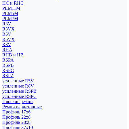
HC и RHC
PLM11M
PLM5M
PLM7M
R3V
R3VX
R5V
R5VX
R8V
RHA
RHB и HB
RSPA
RSPB
RSPC
RSPZ
усиленные R5V
усиленные R8V
усиленные RSPB
усиленные RSPC
Плоские ремни
Ремни вариаторные
Профиль 17x6
Профиль 22x8
Профиль 28x8
Профиль 37x10