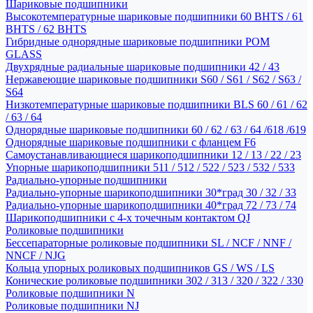
Шариковые подшипники
Высокотемпературные шариковые подшипники 60 BHTS / 61
BHTS / 62 BHTS
Гибридные однорядные шариковые подшипники POM
GLASS
Двухрядные радиальные шариковые подшипники 42 / 43
Нержавеющие шариковые подшипники S60 / S61 / S62 / S63 /
S64
Низкотемпературные шариковые подшипники BLS 60 / 61 / 62
/ 63 / 64
Однорядные шариковые подшипники 60 / 62 / 63 / 64 /618 /619
Однорядные шариковые подшипники с фланцем F6
Самоустанавливающиеся шарикоподшипники 12 / 13 / 22 / 23
Упорные шарикоподшипники 511 / 512 / 522 / 523 / 532 / 533
Радиально-упорные подшипники
Радиально-упорные шарикоподшипники 30*град 30 / 32 / 33
Радиально-упорные шарикоподшипники 40*град 72 / 73 / 74
Шарикоподшипники с 4-х точечным контактом QJ
Роликовые подшипники
Бессепараторные роликовые подшипники SL / NCF / NNF /
NNCF / NJG
Кольца упорных роликовых подшипников GS / WS / LS
Конические роликовые подшипники 302 / 313 / 320 / 322 / 330
Роликовые подшипники N
Роликовые подшипники NJ