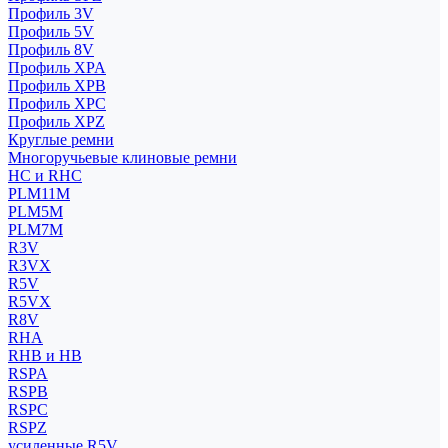
Профиль 3V
Профиль 5V
Профиль 8V
Профиль XPA
Профиль XPB
Профиль XPC
Профиль XPZ
Круглые ремни
Многоручьевые клиновые ремни
HC и RHC
PLM11M
PLM5M
PLM7M
R3V
R3VX
R5V
R5VX
R8V
RHA
RHB и HB
RSPA
RSPB
RSPC
RSPZ
усиленные R5V