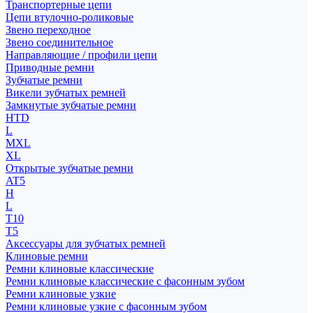
Транспортерные цепи
Цепи втулочно-роликовые
Звено переходное
Звено соединительное
Направляющие / профили цепи
Приводные ремни
Зубчатые ремни
Викели зубчатых ремней
Замкнутые зубчатые ремни
HTD
L
MXL
XL
Открытые зубчатые ремни
AT5
H
L
T10
T5
Аксессуары для зубчатых ремней
Клиновые ремни
Ремни клиновые классические
Ремни клиновые классические с фасонным зубом
Ремни клиновые узкие
Ремни клиновые узкие с фасонным зубом