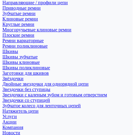
Направляющие / профили цепи
Приводные ремни
Зубчатые ремни
Клиновые ремни
Круглые ремни
Многоручьевые клиновые ремни
Плоские ремни
Ремни вариаторные
Ремни поликлиновые
Шкивы
Шкивы зубчатые
Шкивы клиновые
Шкивы поликлиновые
Заготовки для шкивов
Звёздочки
Двойные звездочки для однорядной цепи
Звездочки без ступицы
Звездочки с каленым зубом и готовым отверстием
Звездочки со ступицей
Зубчатое колесо для ленточных цепей
Натяжитель цепи
Услуги
Акции
Компания
Новости