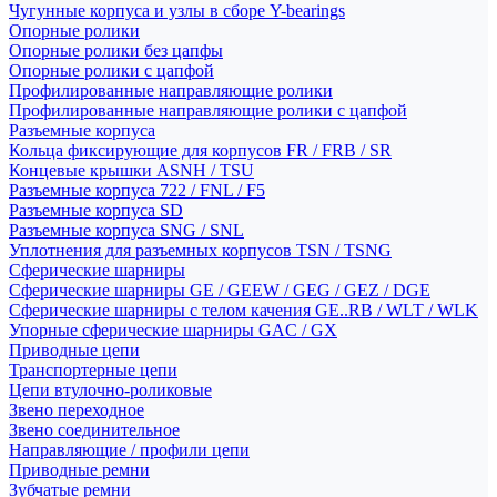
Чугунные корпуса и узлы в сборе Y-bearings
Опорные ролики
Опорные ролики без цапфы
Опорные ролики с цапфой
Профилированные направляющие ролики
Профилированные направляющие ролики с цапфой
Разъемные корпуса
Кольца фиксирующие для корпусов FR / FRB / SR
Концевые крышки ASNH / TSU
Разъемные корпуса 722 / FNL / F5
Разъемные корпуса SD
Разъемные корпуса SNG / SNL
Уплотнения для разъемных корпусов TSN / TSNG
Сферические шарниры
Сферические шарниры GE / GEEW / GEG / GEZ / DGE
Сферические шарниры с телом качения GE..RB / WLT / WLK
Упорные сферические шарниры GAC / GX
Приводные цепи
Транспортерные цепи
Цепи втулочно-роликовые
Звено переходное
Звено соединительное
Направляющие / профили цепи
Приводные ремни
Зубчатые ремни