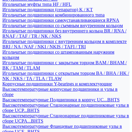
Игольчатые муфты типа HF / HFL
Игольчатые подшипники (сепаратор) K / KT
Игольчатые подшипники комбинированного типа
Игольчатые подшипники самоустанавливающиеся RPNA
Игольчатые подшипники со съемным внутренним кольцом
Игольчатые подшипники без внутреннего кольца BR / RNA /
RNAF / TAF / TR / NK / NKS
Игольчатые подшипники с внутренним кольцом в комплекте
BRI / NA / NAF / NKI / NKIS / TAFI / TRI
Игольчатые подшипники со штампованным наружним
кольцом
Игольчатые подшипники с закрытым торцом BAM / BHAM /
BK / TAM / TLAM
Игольчатые подшипники с открытым торцом BA / BHA / HK /
NK / NKS / TA / TLA / TLAW
Корпусные подшипники Y-bearings и комплектующие
Высокотемпературные корпусные подшипники и узлы в
сборе
Высокотемпературные Подшипники в корпус UC...BHTS
Высокотемпературные Стационарные подшипниковые узлы в
сборе UCP...BHTS
Высокотемпературные Стационарные подшипниковые узлы в
сборе UCPA...BHTS
Высокотемпературные Фланцевые подшипниковые узлы в
сборе UCF...BHTS