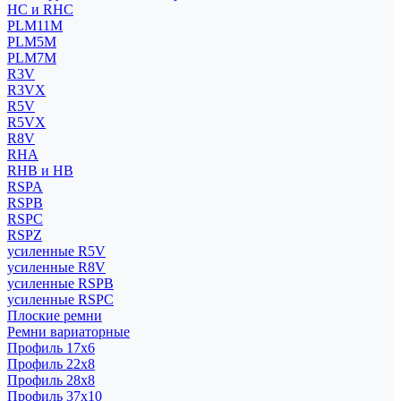
HC и RHC
PLM11M
PLM5M
PLM7M
R3V
R3VX
R5V
R5VX
R8V
RHA
RHB и HB
RSPA
RSPB
RSPC
RSPZ
усиленные R5V
усиленные R8V
усиленные RSPB
усиленные RSPC
Плоские ремни
Ремни вариаторные
Профиль 17x6
Профиль 22x8
Профиль 28x8
Профиль 37x10