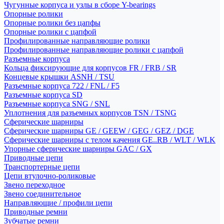
Чугунные корпуса и узлы в сборе Y-bearings
Опорные ролики
Опорные ролики без цапфы
Опорные ролики с цапфой
Профилированные направляющие ролики
Профилированные направляющие ролики с цапфой
Разъемные корпуса
Кольца фиксирующие для корпусов FR / FRB / SR
Концевые крышки ASNH / TSU
Разъемные корпуса 722 / FNL / F5
Разъемные корпуса SD
Разъемные корпуса SNG / SNL
Уплотнения для разъемных корпусов TSN / TSNG
Сферические шарниры
Сферические шарниры GE / GEEW / GEG / GEZ / DGE
Сферические шарниры с телом качения GE..RB / WLT / WLK
Упорные сферические шарниры GAC / GX
Приводные цепи
Транспортерные цепи
Цепи втулочно-роликовые
Звено переходное
Звено соединительное
Направляющие / профили цепи
Приводные ремни
Зубчатые ремни