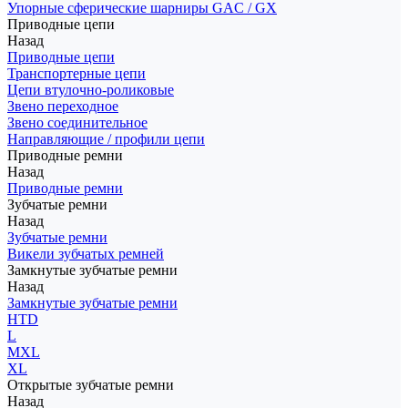
Упорные сферические шарниры GAC / GX
Приводные цепи
Назад
Приводные цепи
Транспортерные цепи
Цепи втулочно-роликовые
Звено переходное
Звено соединительное
Направляющие / профили цепи
Приводные ремни
Назад
Приводные ремни
Зубчатые ремни
Назад
Зубчатые ремни
Викели зубчатых ремней
Замкнутые зубчатые ремни
Назад
Замкнутые зубчатые ремни
HTD
L
MXL
XL
Открытые зубчатые ремни
Назад