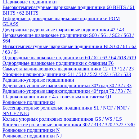
Шариковые подшипники
Высокотемпературные шариковые подшипники 60 BHTS / 61
BHTS / 62 BHTS
Гибридные однорядные шариковые подшипники POM
GLASS
Двухрядные радиальные шариковые подшипники 42 / 43
Нержавеющие шариковые подшипники S60 / S61 / S62 / S63 /
S64
Низкотемпературные шариковые подшипники BLS 60 / 61 / 62
/ 63 / 64
Однорядные шариковые подшипники 60 / 62 / 63 / 64 /618 /619
Однорядные шариковые подшипники с фланцем F6
Самоустанавливающиеся шарикоподшипники 12 / 13 / 22 / 23
Упорные шарикоподшипники 511 / 512 / 522 / 523 / 532 / 533
Радиально-упорные подшипники
Радиально-упорные шарикоподшипники 30*град 30 / 32 / 33
Радиально-упорные шарикоподшипники 40*град 72 / 73 / 74
Шарикоподшипники с 4-х точечным контактом QJ
Роликовые подшипники
Бессепараторные роликовые подшипники SL / NCF / NNF /
NNCF / NJG
Кольца упорных роликовых подшипников GS / WS / LS
Конические роликовые подшипники 302 / 313 / 320 / 322 / 330
Роликовые подшипники N
Роликовые подшипники NJ