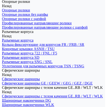
Опорные ролики
Назад
Опорные ролики
Опорные ролики без цапфы
Опорные ролики с цапфой
Профилированные направляющие ролики
Профилированные направляющие ролики с цапфой
Разъемные корпуса
Назад
Разъемные корпуса
Кольца фиксирующие для корпусов FR / FRB / SR
Концевые крышки ASNH / TSU
Разъемные корпуса 722 / FNL / F5
Разъемные корпуса SD
Разъемные корпуса SNG / SNL
Уплотнения для разъемных корпусов TSN / TSNG
Сферические шарниры
Назад
Сферические шарниры
Сферические шарниры GE / GEEW / GEG / GEZ / DGE
Сферические шарниры с телом качения GE..RB / WLT / WLK
Назад
Сферические шарниры с телом качения GE..RB / WLT / WLK
Шарнирные наконечники DG
Шарнирные наконечники WLK