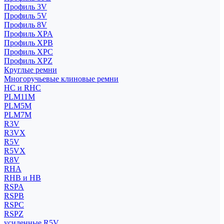
Профиль 3V
Профиль 5V
Профиль 8V
Профиль XPA
Профиль XPB
Профиль XPC
Профиль XPZ
Круглые ремни
Многоручьевые клиновые ремни
HC и RHC
PLM11M
PLM5M
PLM7M
R3V
R3VX
R5V
R5VX
R8V
RHA
RHB и HB
RSPA
RSPB
RSPC
RSPZ
усиленные R5V