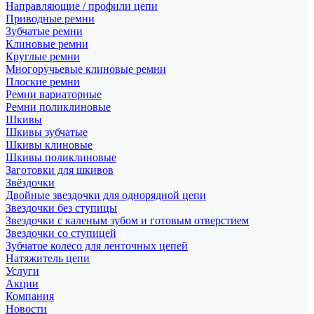
Направляющие / профили цепи
Приводные ремни
Зубчатые ремни
Клиновые ремни
Круглые ремни
Многоручьевые клиновые ремни
Плоские ремни
Ремни вариаторные
Ремни поликлиновые
Шкивы
Шкивы зубчатые
Шкивы клиновые
Шкивы поликлиновые
Заготовки для шкивов
Звёздочки
Двойные звездочки для однорядной цепи
Звездочки без ступицы
Звездочки с каленым зубом и готовым отверстием
Звездочки со ступицей
Зубчатое колесо для ленточных цепей
Натяжитель цепи
Услуги
Акции
Компания
Новости