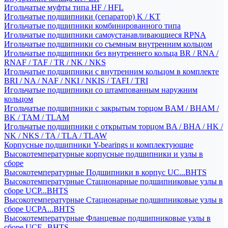
Игольчатые муфты типа HF / HFL
Игольчатые подшипники (сепаратор) K / KT
Игольчатые подшипники комбинированного типа
Игольчатые подшипники самоустанавливающиеся RPNA
Игольчатые подшипники со съемным внутренним кольцом
Игольчатые подшипники без внутреннего кольца BR / RNA /
RNAF / TAF / TR / NK / NKS
Игольчатые подшипники с внутренним кольцом в комплекте
BRI / NA / NAF / NKI / NKIS / TAFI / TRI
Игольчатые подшипники со штампованным наружним
кольцом
Игольчатые подшипники с закрытым торцом BAM / BHAM /
BK / TAM / TLAM
Игольчатые подшипники с открытым торцом BA / BHA / HK /
NK / NKS / TA / TLA / TLAW
Корпусные подшипники Y-bearings и комплектующие
Высокотемпературные корпусные подшипники и узлы в
сборе
Высокотемпературные Подшипники в корпус UC...BHTS
Высокотемпературные Стационарные подшипниковые узлы в
сборе UCP...BHTS
Высокотемпературные Стационарные подшипниковые узлы в
сборе UCPA...BHTS
Высокотемпературные Фланцевые подшипниковые узлы в
сборе UCF...BHTS