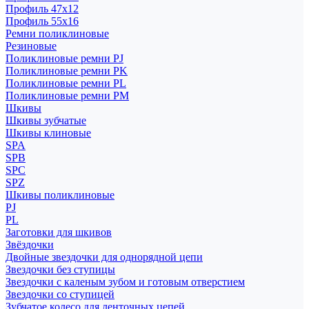
Профиль 47x12
Профиль 55x16
Ремни поликлиновые
Резиновые
Поликлиновые ремни PJ
Поликлиновые ремни PK
Поликлиновые ремни PL
Поликлиновые ремни PM
Шкивы
Шкивы зубчатые
Шкивы клиновые
SPA
SPB
SPC
SPZ
Шкивы поликлиновые
PJ
PL
Заготовки для шкивов
Звёздочки
Двойные звездочки для однорядной цепи
Звездочки без ступицы
Звездочки с каленым зубом и готовым отверстием
Звездочки со ступицей
Зубчатое колесо для ленточных цепей