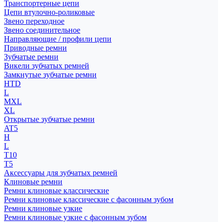
Транспортерные цепи
Цепи втулочно-роликовые
Звено переходное
Звено соединительное
Направляющие / профили цепи
Приводные ремни
Зубчатые ремни
Викели зубчатых ремней
Замкнутые зубчатые ремни
HTD
L
MXL
XL
Открытые зубчатые ремни
AT5
H
L
T10
T5
Аксессуары для зубчатых ремней
Клиновые ремни
Ремни клиновые классические
Ремни клиновые классические с фасонным зубом
Ремни клиновые узкие
Ремни клиновые узкие с фасонным зубом