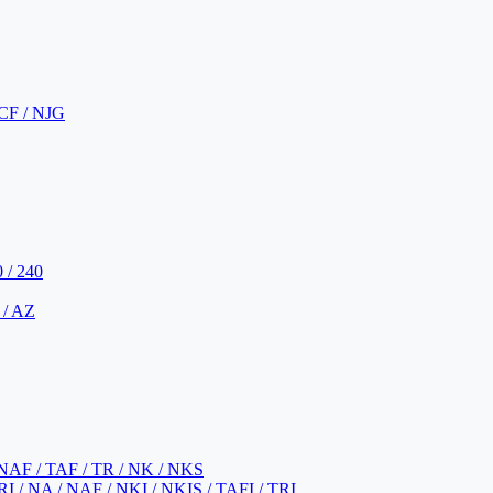
CF / NJG
 / 240
 / AZ
NAF / TAF / TR / NK / NKS
 / NA / NAF / NKI / NKIS / TAFI / TRI