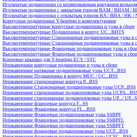
Игольчатые подшипники со штампованным наружним кольцо
Игольчатые подшипники с закрытым торцом BAM / BHAM / B
Игольчатые подшипники с открытым торцом BA / BHA / HK / 
Корпусные подшипники Y-bearings и комплектующие
Высокотемпературные корпусные подшипники и узлы в сборе
Высокотемпературные Подшипники в корпус UC...BHTS
Высокотемпературные Стационарные подшипниковые узлы в с
Высокотемпературные Стационарные подшипниковые узлы в 
Высокотемпературные Фланцевые подшипниковые узлы в сбо
Высокотемпературные Фланцевые подшипниковые узлы в сбо
Концевые крышки для Y-bearings ECY / STC
Нержавеющие корпусные подшипники и узлы в сборе
Нержавеющие натяжные подшипниковые узлы UCT...BSS
Нержавеющие Подшипники в корпус MUC / UC...BSS
Нержавеющие стационарные корпуса P...BSS
Нержавеющие Стационарные подшипниковые узлы UCP...BSS
Нержавеющие стационарные подшипниковые узлы UCPA...BS
Нержавеющие стационарные подшипниковые узлы UP.../ UP...
Нержавеющие фланцевые корпуса F...SS
Нержавеющие Фланцевые корпуса FL...BSS
Нержавеющие Фланцевые подшипниковые узлы SSBPF
Нержавеющие Фланцевые подшипниковые узлы SSBPFL
Нержавеющие Фланцевые подшипниковые узлы SSBPFT
Нержавеющие фланцевые подшипниковые узлы UCF...BSS
Нержавеющие фланцевые подшипниковые узлы UCFC...BSS