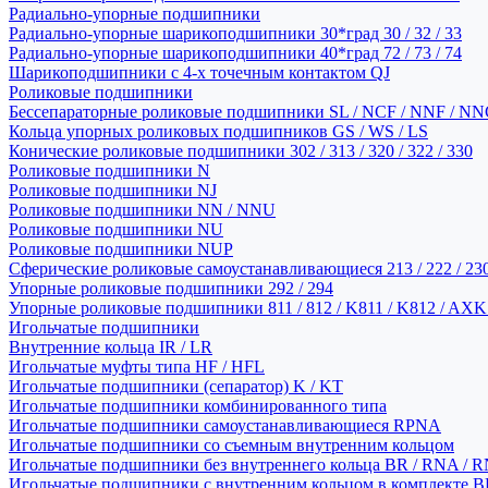
Радиально-упорные подшипники
Радиально-упорные шарикоподшипники 30*град 30 / 32 / 33
Радиально-упорные шарикоподшипники 40*град 72 / 73 / 74
Шарикоподшипники с 4-х точечным контактом QJ
Роликовые подшипники
Бессепараторные роликовые подшипники SL / NCF / NNF / NN
Кольца упорных роликовых подшипников GS / WS / LS
Конические роликовые подшипники 302 / 313 / 320 / 322 / 330
Роликовые подшипники N
Роликовые подшипники NJ
Роликовые подшипники NN / NNU
Роликовые подшипники NU
Роликовые подшипники NUP
Сферические роликовые самоустанавливающиеся 213 / 222 / 230
Упорные роликовые подшипники 292 / 294
Упорные роликовые подшипники 811 / 812 / K811 / K812 / AXK
Игольчатые подшипники
Внутренние кольца IR / LR
Игольчатые муфты типа HF / HFL
Игольчатые подшипники (сепаратор) K / KT
Игольчатые подшипники комбинированного типа
Игольчатые подшипники самоустанавливающиеся RPNA
Игольчатые подшипники со съемным внутренним кольцом
Игольчатые подшипники без внутреннего кольца BR / RNA / R
Игольчатые подшипники с внутренним кольцом в комплекте BRI