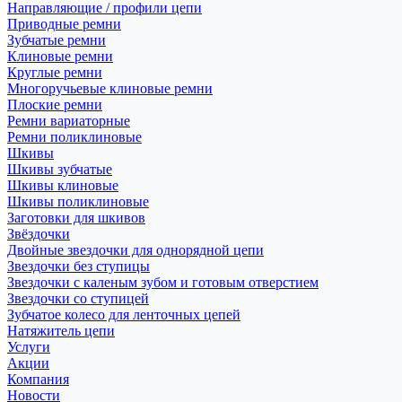
Направляющие / профили цепи
Приводные ремни
Зубчатые ремни
Клиновые ремни
Круглые ремни
Многоручьевые клиновые ремни
Плоские ремни
Ремни вариаторные
Ремни поликлиновые
Шкивы
Шкивы зубчатые
Шкивы клиновые
Шкивы поликлиновые
Заготовки для шкивов
Звёздочки
Двойные звездочки для однорядной цепи
Звездочки без ступицы
Звездочки с каленым зубом и готовым отверстием
Звездочки со ступицей
Зубчатое колесо для ленточных цепей
Натяжитель цепи
Услуги
Акции
Компания
Новости