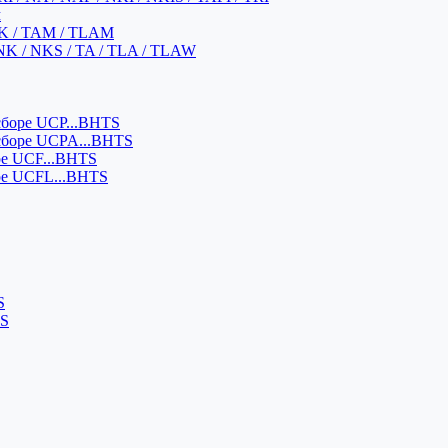
м
K / TAM / TLAM
NK / NKS / TA / TLA / TLAW
боре UCP...BHTS
сборе UCPA...BHTS
ре UCF...BHTS
ре UCFL...BHTS
S
SS