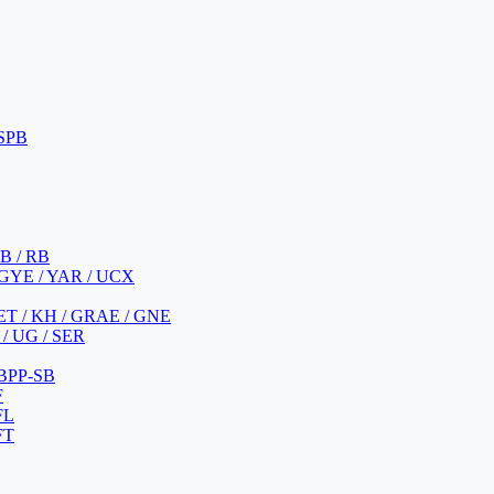
 SPB
 B / RB
 GYE / YAR / UCX
YET / KH / GRAE / GNE
/ UG / SER
 BPP-SB
F
FL
FT