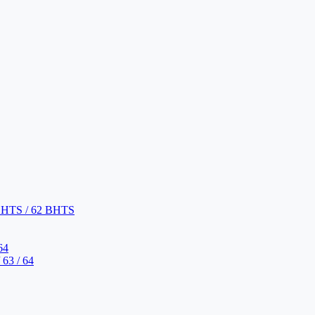
BHTS / 62 BHTS
64
63 / 64