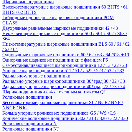
Шариковые подшипники
Высокотемпературные шариковые подшипники 60 BHTS / 61
BHTS / 62 BHTS
Гибридные однорядные шариковые подшипники POM
GLASS
Двухрядные радиальные шариковые подшипники 42 / 43
Нержавеющие шариковые подшипники S60 / S61 / S62 / S63 /
S64
Низкотемпературные шариковые подшипники BLS 60 / 61 / 62
/ 63 / 64
Однорядные шариковые подшипники 60 / 62 / 63 / 64 /618 /619
Однорядные шариковые подшипники с фланцем F6
Самоустанавливающиеся шарикоподшипники 12 / 13 / 22 / 23
Упорные шарикоподшипники 511 / 512 / 522 / 523 / 532 / 533
Радиально-упорные подшипники
Радиально-упорные шарикоподшипники 30*град 30 / 32 / 33
Радиально-упорные шарикоподшипники 40*град 72 / 73 / 74
Шарикоподшипники с 4-х точечным контактом QJ
Роликовые подшипники
Бессепараторные роликовые подшипники SL / NCF / NNF /
NNCF / NJG
Кольца упорных роликовых подшипников GS / WS / LS
Конические роликовые подшипники 302 / 313 / 320 / 322 / 330
Роликовые подшипники N
Роликовые подшипники NJ