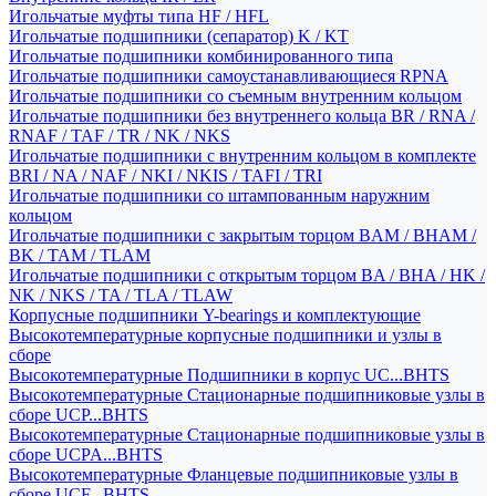
Игольчатые муфты типа HF / HFL
Игольчатые подшипники (сепаратор) K / KT
Игольчатые подшипники комбинированного типа
Игольчатые подшипники самоустанавливающиеся RPNA
Игольчатые подшипники со съемным внутренним кольцом
Игольчатые подшипники без внутреннего кольца BR / RNA /
RNAF / TAF / TR / NK / NKS
Игольчатые подшипники с внутренним кольцом в комплекте
BRI / NA / NAF / NKI / NKIS / TAFI / TRI
Игольчатые подшипники со штампованным наружним
кольцом
Игольчатые подшипники с закрытым торцом BAM / BHAM /
BK / TAM / TLAM
Игольчатые подшипники с открытым торцом BA / BHA / HK /
NK / NKS / TA / TLA / TLAW
Корпусные подшипники Y-bearings и комплектующие
Высокотемпературные корпусные подшипники и узлы в
сборе
Высокотемпературные Подшипники в корпус UC...BHTS
Высокотемпературные Стационарные подшипниковые узлы в
сборе UCP...BHTS
Высокотемпературные Стационарные подшипниковые узлы в
сборе UCPA...BHTS
Высокотемпературные Фланцевые подшипниковые узлы в
сборе UCF...BHTS