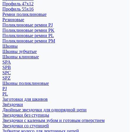
Профиль 47x12
Профиль 55x16
Ремни поликлиновые
Резиновые
Поликлиновые ремни PJ
Поликлиновые ремни PK
Поликлиновые ремни PL
Поликлиновые ремни PM
Шкивы
Шкивы зубчатые
Шкивы клиновые
SPA
SPB
SPC
SPZ
Шкивы поликлиновые
PJ
PL
Заготовки для шкивов
Звёздочки
Двойные звездочки для однорядной цепи
Звездочки без ступицы
Звездочки с каленым зубом и готовым отверстием
Звездочки со ступицей
Зубчатое колесо для ленточных цепей