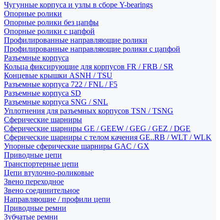
Чугунные корпуса и узлы в сборе Y-bearings
Опорные ролики
Опорные ролики без цапфы
Опорные ролики с цапфой
Профилированные направляющие ролики
Профилированные направляющие ролики с цапфой
Разъемные корпуса
Кольца фиксирующие для корпусов FR / FRB / SR
Концевые крышки ASNH / TSU
Разъемные корпуса 722 / FNL / F5
Разъемные корпуса SD
Разъемные корпуса SNG / SNL
Уплотнения для разъемных корпусов TSN / TSNG
Сферические шарниры
Сферические шарниры GE / GEEW / GEG / GEZ / DGE
Сферические шарниры с телом качения GE..RB / WLT / WLK
Упорные сферические шарниры GAC / GX
Приводные цепи
Транспортерные цепи
Цепи втулочно-роликовые
Звено переходное
Звено соединительное
Направляющие / профили цепи
Приводные ремни
Зубчатые ремни