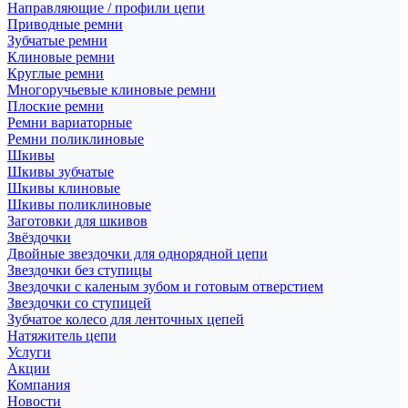
Направляющие / профили цепи
Приводные ремни
Зубчатые ремни
Клиновые ремни
Круглые ремни
Многоручьевые клиновые ремни
Плоские ремни
Ремни вариаторные
Ремни поликлиновые
Шкивы
Шкивы зубчатые
Шкивы клиновые
Шкивы поликлиновые
Заготовки для шкивов
Звёздочки
Двойные звездочки для однорядной цепи
Звездочки без ступицы
Звездочки с каленым зубом и готовым отверстием
Звездочки со ступицей
Зубчатое колесо для ленточных цепей
Натяжитель цепи
Услуги
Акции
Компания
Новости