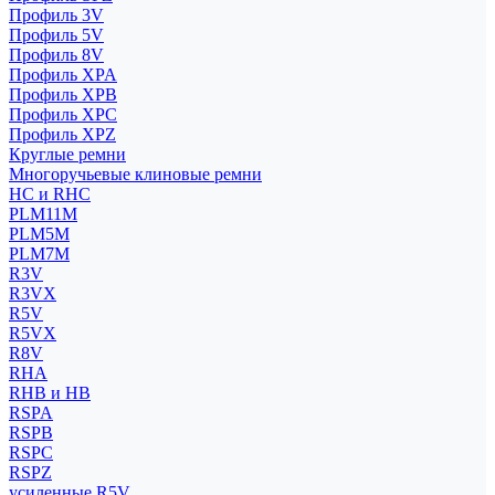
Профиль 3V
Профиль 5V
Профиль 8V
Профиль XPA
Профиль XPB
Профиль XPC
Профиль XPZ
Круглые ремни
Многоручьевые клиновые ремни
HC и RHC
PLM11M
PLM5M
PLM7M
R3V
R3VX
R5V
R5VX
R8V
RHA
RHB и HB
RSPA
RSPB
RSPC
RSPZ
усиленные R5V