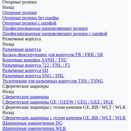
Опорные ролики
Назад
Опорные ролики
Опорные ролики без цапфы
Опорные ролики с цапфой
Профилированные направляющие ролики
Профилированные направляющие ролики с цапфой
Разъемные корпуса
Назад
Разъемные корпуса
Кольца фиксирующие для корпусов FR / FRB / SR
Концевые крышки ASNH / TSU
Разъемные корпуса 722 / FNL / F5
Разъемные корпуса SD
Разъемные корпуса SNG / SNL
Уплотнения для разъемных корпусов TSN / TSNG
Сферические шарниры
Назад
Сферические шарниры
Сферические шарниры GE / GEEW / GEG / GEZ / DGE
Сферические шарниры с телом качения GE..RB / WLT / WLK
Назад
Сферические шарниры с телом качения GE..RB / WLT / WLK
Шарнирные наконечники DG
Шарнирные наконечники WLK