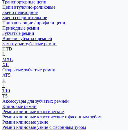
Транспортерные цепи
Цепи втулочно-роликовые
Звено переходное
Звено соединительное
Направляющие / профили цепи
Приводные ремни
Зубчатые ремни
Викели зубчатых ремней
Замкнутые зубчатые ремни
HTD
L
MXL
XL
Открытые зубчатые ремни
AT5
H
L
T10
T5
Аксессуары для зубчатых ремней
Клиновые ремни
Ремни клиновые классические
Ремни клиновые классические с фасонным зубом
Ремни клиновые узкие
Ремни клиновые узкие с фасонным зубом