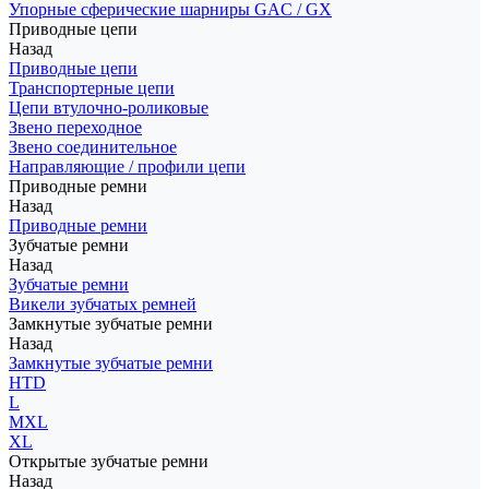
Упорные сферические шарниры GAC / GX
Приводные цепи
Назад
Приводные цепи
Транспортерные цепи
Цепи втулочно-роликовые
Звено переходное
Звено соединительное
Направляющие / профили цепи
Приводные ремни
Назад
Приводные ремни
Зубчатые ремни
Назад
Зубчатые ремни
Викели зубчатых ремней
Замкнутые зубчатые ремни
Назад
Замкнутые зубчатые ремни
HTD
L
MXL
XL
Открытые зубчатые ремни
Назад