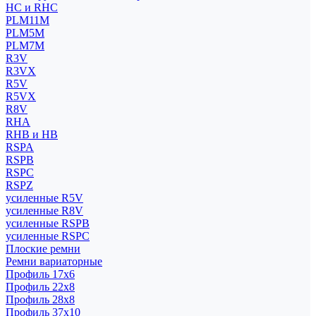
HC и RHC
PLM11M
PLM5M
PLM7M
R3V
R3VX
R5V
R5VX
R8V
RHA
RHB и HB
RSPA
RSPB
RSPC
RSPZ
усиленные R5V
усиленные R8V
усиленные RSPB
усиленные RSPC
Плоские ремни
Ремни вариаторные
Профиль 17x6
Профиль 22x8
Профиль 28x8
Профиль 37x10