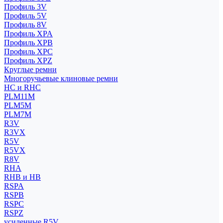
Профиль 3V
Профиль 5V
Профиль 8V
Профиль XPA
Профиль XPB
Профиль XPC
Профиль XPZ
Круглые ремни
Многоручьевые клиновые ремни
HC и RHC
PLM11M
PLM5M
PLM7M
R3V
R3VX
R5V
R5VX
R8V
RHA
RHB и HB
RSPA
RSPB
RSPC
RSPZ
усиленные R5V