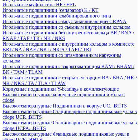
Игольчатые муфты типа HF / HFL
Игольчатые подшипники (сепаратор) K / KT
Игольчатые подшипники комбинированного типа
Игольчатые подшипники самоустанавливающиеся RPNA
Игольчатые подшипники со съемным внутренним кольцом
Игольчатые подшипники без внутреннего кольца BR / RNA /
RNAF / TAF / TR / NK / NKS
Игольчатые подшипники с внутренним кольцом в комплекте
BRI / NA / NAF / NKI / NKIS / TAFI / TRI
Игольчатые подшипники со штампованным наружним
кольцом
Игольчатые подшипники с закрытым торцом BAM / BHAM /
BK / TAM / TLAM
Игольчатые подшипники с открытым торцом BA / BHA / HK /
NK / NKS / TA / TLA / TLAW
Корпусные подшипники Y-bearings и комплектующие
Высокотемпературные корпусные подшипники и узлы в
сборе
Высокотемпературные Подшипники в корпус UC...BHTS
Высокотемпературные Стационарные подшипниковые узлы в
сборе UCP...BHTS
Высокотемпературные Стационарные подшипниковые узлы в
сборе UCPA...BHTS
Высокотемпературные Фланцевые подшипниковые узлы в
сборе UCF...BHTS