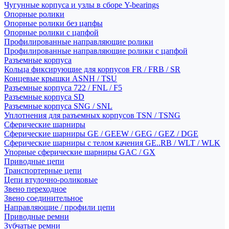
Чугунные корпуса и узлы в сборе Y-bearings
Опорные ролики
Опорные ролики без цапфы
Опорные ролики с цапфой
Профилированные направляющие ролики
Профилированные направляющие ролики с цапфой
Разъемные корпуса
Кольца фиксирующие для корпусов FR / FRB / SR
Концевые крышки ASNH / TSU
Разъемные корпуса 722 / FNL / F5
Разъемные корпуса SD
Разъемные корпуса SNG / SNL
Уплотнения для разъемных корпусов TSN / TSNG
Сферические шарниры
Сферические шарниры GE / GEEW / GEG / GEZ / DGE
Сферические шарниры с телом качения GE..RB / WLT / WLK
Упорные сферические шарниры GAC / GX
Приводные цепи
Транспортерные цепи
Цепи втулочно-роликовые
Звено переходное
Звено соединительное
Направляющие / профили цепи
Приводные ремни
Зубчатые ремни