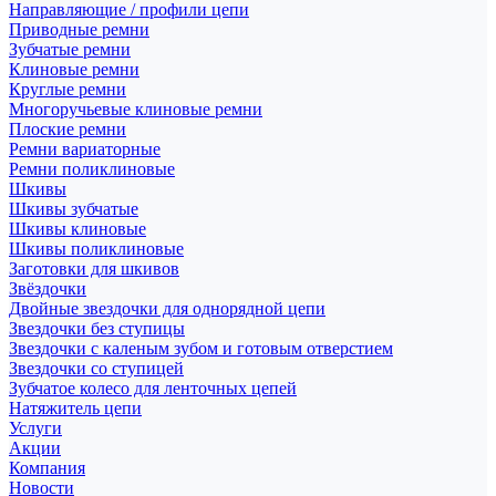
Направляющие / профили цепи
Приводные ремни
Зубчатые ремни
Клиновые ремни
Круглые ремни
Многоручьевые клиновые ремни
Плоские ремни
Ремни вариаторные
Ремни поликлиновые
Шкивы
Шкивы зубчатые
Шкивы клиновые
Шкивы поликлиновые
Заготовки для шкивов
Звёздочки
Двойные звездочки для однорядной цепи
Звездочки без ступицы
Звездочки с каленым зубом и готовым отверстием
Звездочки со ступицей
Зубчатое колесо для ленточных цепей
Натяжитель цепи
Услуги
Акции
Компания
Новости