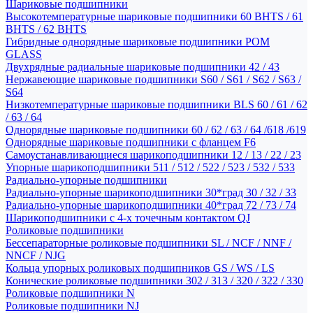
Шариковые подшипники
Высокотемпературные шариковые подшипники 60 BHTS / 61
BHTS / 62 BHTS
Гибридные однорядные шариковые подшипники POM
GLASS
Двухрядные радиальные шариковые подшипники 42 / 43
Нержавеющие шариковые подшипники S60 / S61 / S62 / S63 /
S64
Низкотемпературные шариковые подшипники BLS 60 / 61 / 62
/ 63 / 64
Однорядные шариковые подшипники 60 / 62 / 63 / 64 /618 /619
Однорядные шариковые подшипники с фланцем F6
Самоустанавливающиеся шарикоподшипники 12 / 13 / 22 / 23
Упорные шарикоподшипники 511 / 512 / 522 / 523 / 532 / 533
Радиально-упорные подшипники
Радиально-упорные шарикоподшипники 30*град 30 / 32 / 33
Радиально-упорные шарикоподшипники 40*град 72 / 73 / 74
Шарикоподшипники с 4-х точечным контактом QJ
Роликовые подшипники
Бессепараторные роликовые подшипники SL / NCF / NNF /
NNCF / NJG
Кольца упорных роликовых подшипников GS / WS / LS
Конические роликовые подшипники 302 / 313 / 320 / 322 / 330
Роликовые подшипники N
Роликовые подшипники NJ