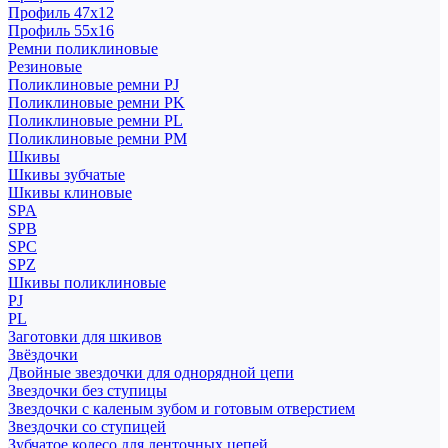
Профиль 47x12
Профиль 55x16
Ремни поликлиновые
Резиновые
Поликлиновые ремни PJ
Поликлиновые ремни PK
Поликлиновые ремни PL
Поликлиновые ремни PM
Шкивы
Шкивы зубчатые
Шкивы клиновые
SPA
SPB
SPC
SPZ
Шкивы поликлиновые
PJ
PL
Заготовки для шкивов
Звёздочки
Двойные звездочки для однорядной цепи
Звездочки без ступицы
Звездочки с каленым зубом и готовым отверстием
Звездочки со ступицей
Зубчатое колесо для ленточных цепей