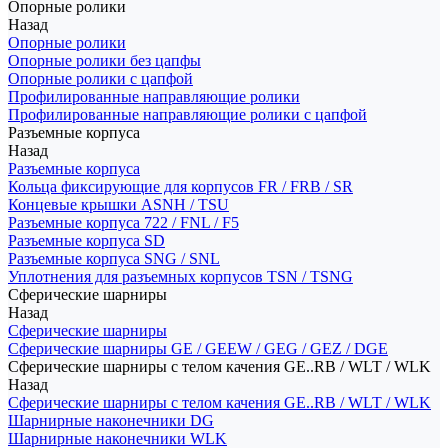
Опорные ролики
Назад
Опорные ролики
Опорные ролики без цапфы
Опорные ролики с цапфой
Профилированные направляющие ролики
Профилированные направляющие ролики с цапфой
Разъемные корпуса
Назад
Разъемные корпуса
Кольца фиксирующие для корпусов FR / FRB / SR
Концевые крышки ASNH / TSU
Разъемные корпуса 722 / FNL / F5
Разъемные корпуса SD
Разъемные корпуса SNG / SNL
Уплотнения для разъемных корпусов TSN / TSNG
Сферические шарниры
Назад
Сферические шарниры
Сферические шарниры GE / GEEW / GEG / GEZ / DGE
Сферические шарниры с телом качения GE..RB / WLT / WLK
Назад
Сферические шарниры с телом качения GE..RB / WLT / WLK
Шарнирные наконечники DG
Шарнирные наконечники WLK