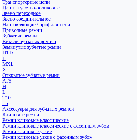
Транспортерные цепи
Цепи втулочно-роликовые
Звено переходное
Звено соединительное
Направляющие / профили цепи
Приводные ремни
Зубчатые ремни
Викели зубчатых ремней
Замкнутые зубчатые ремни
HTD
L
MXL
XL
Открытые зубчатые ремни
AT5
H
L
T10
T5
Аксессуары для зубчатых ремней
Клиновые ремни
Ремни клиновые классические
Ремни клиновые классические с фасонным зубом
Ремни клиновые узкие
Ремни клиновые узкие с фасонным зубом