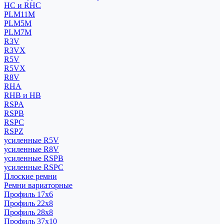
HC и RHC
PLM11M
PLM5M
PLM7M
R3V
R3VX
R5V
R5VX
R8V
RHA
RHB и HB
RSPA
RSPB
RSPC
RSPZ
усиленные R5V
усиленные R8V
усиленные RSPB
усиленные RSPC
Плоские ремни
Ремни вариаторные
Профиль 17x6
Профиль 22x8
Профиль 28x8
Профиль 37x10