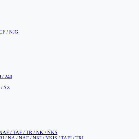
CF / NJG
 / 240
 / AZ
NAF / TAF / TR / NK / NKS
 / NA / NAF / NKI / NKIS / TAFI / TRI