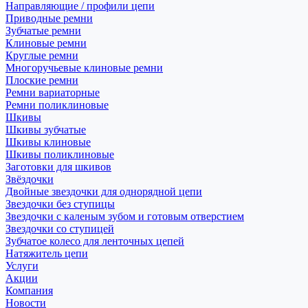
Направляющие / профили цепи
Приводные ремни
Зубчатые ремни
Клиновые ремни
Круглые ремни
Многоручьевые клиновые ремни
Плоские ремни
Ремни вариаторные
Ремни поликлиновые
Шкивы
Шкивы зубчатые
Шкивы клиновые
Шкивы поликлиновые
Заготовки для шкивов
Звёздочки
Двойные звездочки для однорядной цепи
Звездочки без ступицы
Звездочки с каленым зубом и готовым отверстием
Звездочки со ступицей
Зубчатое колесо для ленточных цепей
Натяжитель цепи
Услуги
Акции
Компания
Новости