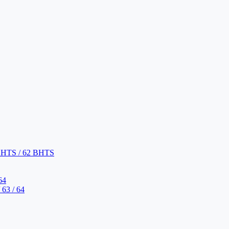
BHTS / 62 BHTS
64
63 / 64