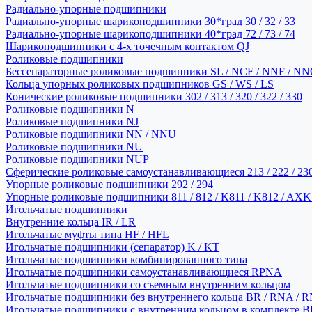
Радиально-упорные подшипники
Радиально-упорные шарикоподшипники 30*град 30 / 32 / 33
Радиально-упорные шарикоподшипники 40*град 72 / 73 / 74
Шарикоподшипники с 4-х точечным контактом QJ
Роликовые подшипники
Бессепараторные роликовые подшипники SL / NCF / NNF / NN
Кольца упорных роликовых подшипников GS / WS / LS
Конические роликовые подшипники 302 / 313 / 320 / 322 / 330
Роликовые подшипники N
Роликовые подшипники NJ
Роликовые подшипники NN / NNU
Роликовые подшипники NU
Роликовые подшипники NUP
Сферические роликовые самоустанавливающиеся 213 / 222 / 230
Упорные роликовые подшипники 292 / 294
Упорные роликовые подшипники 811 / 812 / K811 / K812 / AXK
Игольчатые подшипники
Внутренние кольца IR / LR
Игольчатые муфты типа HF / HFL
Игольчатые подшипники (сепаратор) K / KT
Игольчатые подшипники комбинированного типа
Игольчатые подшипники самоустанавливающиеся RPNA
Игольчатые подшипники со съемным внутренним кольцом
Игольчатые подшипники без внутреннего кольца BR / RNA / R
Игольчатые подшипники с внутренним кольцом в комплекте BRI