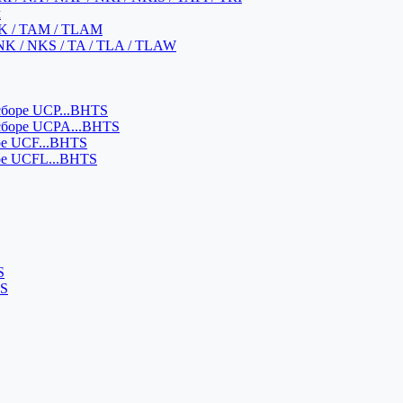
м
K / TAM / TLAM
NK / NKS / TA / TLA / TLAW
боре UCP...BHTS
сборе UCPA...BHTS
ре UCF...BHTS
ре UCFL...BHTS
S
SS