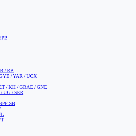
 SPB
 B / RB
 GYE / YAR / UCX
YET / KH / GRAE / GNE
/ UG / SER
 BPP-SB
F
FL
FT