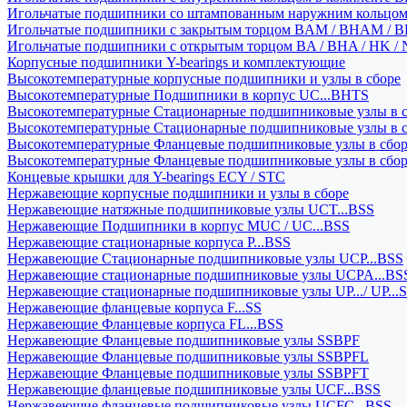
Игольчатые подшипники со штампованным наружним кольцо
Игольчатые подшипники с закрытым торцом BAM / BHAM / B
Игольчатые подшипники с открытым торцом BA / BHA / HK / 
Корпусные подшипники Y-bearings и комплектующие
Высокотемпературные корпусные подшипники и узлы в сборе
Высокотемпературные Подшипники в корпус UC...BHTS
Высокотемпературные Стационарные подшипниковые узлы в с
Высокотемпературные Стационарные подшипниковые узлы в 
Высокотемпературные Фланцевые подшипниковые узлы в сбо
Высокотемпературные Фланцевые подшипниковые узлы в сбо
Концевые крышки для Y-bearings ECY / STC
Нержавеющие корпусные подшипники и узлы в сборе
Нержавеющие натяжные подшипниковые узлы UCT...BSS
Нержавеющие Подшипники в корпус MUC / UC...BSS
Нержавеющие стационарные корпуса P...BSS
Нержавеющие Стационарные подшипниковые узлы UCP...BSS
Нержавеющие стационарные подшипниковые узлы UCPA...BS
Нержавеющие стационарные подшипниковые узлы UP.../ UP...
Нержавеющие фланцевые корпуса F...SS
Нержавеющие Фланцевые корпуса FL...BSS
Нержавеющие Фланцевые подшипниковые узлы SSBPF
Нержавеющие Фланцевые подшипниковые узлы SSBPFL
Нержавеющие Фланцевые подшипниковые узлы SSBPFT
Нержавеющие фланцевые подшипниковые узлы UCF...BSS
Нержавеющие фланцевые подшипниковые узлы UCFC...BSS