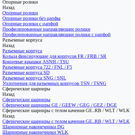
Опорные ролики
Назад
Опорные ролики
Опорные ролики без цапфы
Опорные ролики с цапфой
Профилированные направляющие ролики
Профилированные направляющие ролики с цапфой
Разъемные корпуса
Назад
Разъемные корпуса
Кольца фиксирующие для корпусов FR / FRB / SR
Концевые крышки ASNH / TSU
Разъемные корпуса 722 / FNL / F5
Разъемные корпуса SD
Разъемные корпуса SNG / SNL
Уплотнения для разъемных корпусов TSN / TSNG
Сферические шарниры
Назад
Сферические шарниры
Сферические шарниры GE / GEEW / GEG / GEZ / DGE
Сферические шарниры с телом качения GE..RB / WLT / WLK
Назад
Сферические шарниры с телом качения GE..RB / WLT / WLK
Шарнирные наконечники DG
Шарнирные наконечники WLK