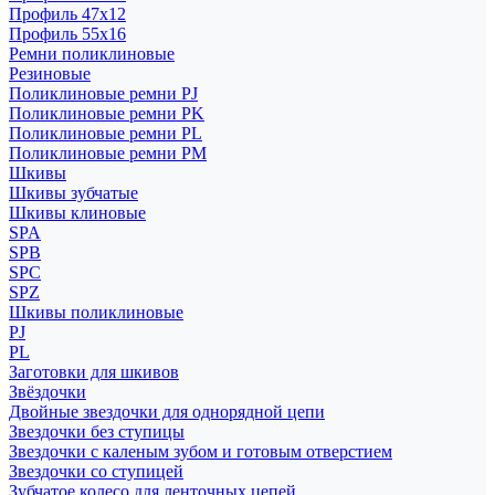
Профиль 47x12
Профиль 55x16
Ремни поликлиновые
Резиновые
Поликлиновые ремни PJ
Поликлиновые ремни PK
Поликлиновые ремни PL
Поликлиновые ремни PM
Шкивы
Шкивы зубчатые
Шкивы клиновые
SPA
SPB
SPC
SPZ
Шкивы поликлиновые
PJ
PL
Заготовки для шкивов
Звёздочки
Двойные звездочки для однорядной цепи
Звездочки без ступицы
Звездочки с каленым зубом и готовым отверстием
Звездочки со ступицей
Зубчатое колесо для ленточных цепей