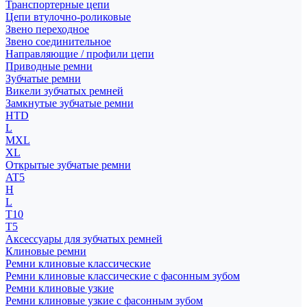
Транспортерные цепи
Цепи втулочно-роликовые
Звено переходное
Звено соединительное
Направляющие / профили цепи
Приводные ремни
Зубчатые ремни
Викели зубчатых ремней
Замкнутые зубчатые ремни
HTD
L
MXL
XL
Открытые зубчатые ремни
AT5
H
L
T10
T5
Аксессуары для зубчатых ремней
Клиновые ремни
Ремни клиновые классические
Ремни клиновые классические с фасонным зубом
Ремни клиновые узкие
Ремни клиновые узкие с фасонным зубом