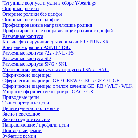
Чугунные корпуса и узлы в сборе Y-bearings
Опорные ролики
Опорные ролики без цапфы
Опорные ролики с цапфой
Профилированные направляющие ролики
Профилированные направляющие ролики с цапфой
Разъемные корпуса
Кольца фиксирующие для корпусов FR / FRB / SR
Концевые крышки ASNH / TSU
Разъемные корпуса 722 / FNL / F5
Разъемные корпуса SD
Разъемные корпуса SNG / SNL
Уплотнения для разъемных корпусов TSN / TSNG
Сферические шарниры
Сферические шарниры GE / GEEW / GEG / GEZ / DGE
Сферические шарниры с телом качения GE..RB / WLT / WLK
Упорные сферические шарниры GAC / GX
Приводные цепи
Транспортерные цепи
Цепи втулочно-роликовые
Звено переходное
Звено соединительное
Направляющие / профили цепи
Приводные ремни
Зубчатые ремни