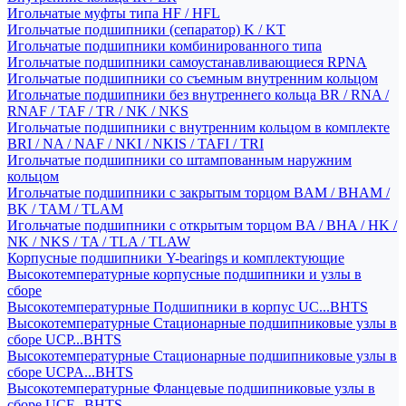
Игольчатые муфты типа HF / HFL
Игольчатые подшипники (сепаратор) K / KT
Игольчатые подшипники комбинированного типа
Игольчатые подшипники самоустанавливающиеся RPNA
Игольчатые подшипники со съемным внутренним кольцом
Игольчатые подшипники без внутреннего кольца BR / RNA /
RNAF / TAF / TR / NK / NKS
Игольчатые подшипники с внутренним кольцом в комплекте
BRI / NA / NAF / NKI / NKIS / TAFI / TRI
Игольчатые подшипники со штампованным наружним
кольцом
Игольчатые подшипники с закрытым торцом BAM / BHAM /
BK / TAM / TLAM
Игольчатые подшипники с открытым торцом BA / BHA / HK /
NK / NKS / TA / TLA / TLAW
Корпусные подшипники Y-bearings и комплектующие
Высокотемпературные корпусные подшипники и узлы в
сборе
Высокотемпературные Подшипники в корпус UC...BHTS
Высокотемпературные Стационарные подшипниковые узлы в
сборе UCP...BHTS
Высокотемпературные Стационарные подшипниковые узлы в
сборе UCPA...BHTS
Высокотемпературные Фланцевые подшипниковые узлы в
сборе UCF...BHTS