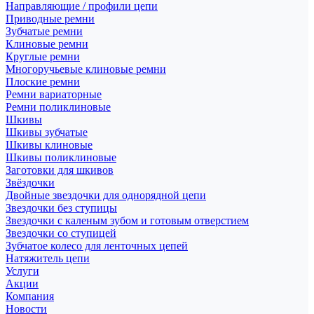
Направляющие / профили цепи
Приводные ремни
Зубчатые ремни
Клиновые ремни
Круглые ремни
Многоручьевые клиновые ремни
Плоские ремни
Ремни вариаторные
Ремни поликлиновые
Шкивы
Шкивы зубчатые
Шкивы клиновые
Шкивы поликлиновые
Заготовки для шкивов
Звёздочки
Двойные звездочки для однорядной цепи
Звездочки без ступицы
Звездочки с каленым зубом и готовым отверстием
Звездочки со ступицей
Зубчатое колесо для ленточных цепей
Натяжитель цепи
Услуги
Акции
Компания
Новости