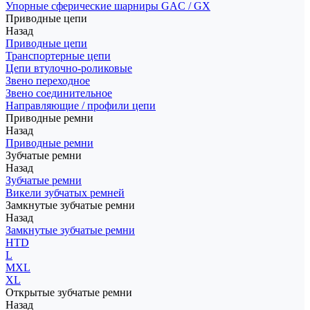
Упорные сферические шарниры GAC / GX
Приводные цепи
Назад
Приводные цепи
Транспортерные цепи
Цепи втулочно-роликовые
Звено переходное
Звено соединительное
Направляющие / профили цепи
Приводные ремни
Назад
Приводные ремни
Зубчатые ремни
Назад
Зубчатые ремни
Викели зубчатых ремней
Замкнутые зубчатые ремни
Назад
Замкнутые зубчатые ремни
HTD
L
MXL
XL
Открытые зубчатые ремни
Назад