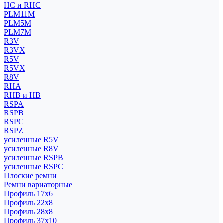
HC и RHC
PLM11M
PLM5M
PLM7M
R3V
R3VX
R5V
R5VX
R8V
RHA
RHB и HB
RSPA
RSPB
RSPC
RSPZ
усиленные R5V
усиленные R8V
усиленные RSPB
усиленные RSPC
Плоские ремни
Ремни вариаторные
Профиль 17x6
Профиль 22x8
Профиль 28x8
Профиль 37x10