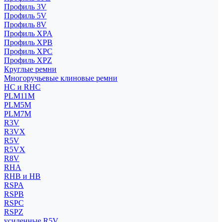
Профиль 3V
Профиль 5V
Профиль 8V
Профиль XPA
Профиль XPB
Профиль XPC
Профиль XPZ
Круглые ремни
Многоручьевые клиновые ремни
HC и RHC
PLM11M
PLM5M
PLM7M
R3V
R3VX
R5V
R5VX
R8V
RHA
RHB и HB
RSPA
RSPB
RSPC
RSPZ
усиленные R5V