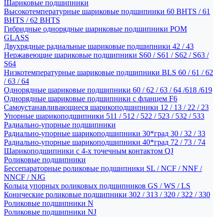
Шариковые подшипники
Высокотемпературные шариковые подшипники 60 BHTS / 61
BHTS / 62 BHTS
Гибридные однорядные шариковые подшипники POM
GLASS
Двухрядные радиальные шариковые подшипники 42 / 43
Нержавеющие шариковые подшипники S60 / S61 / S62 / S63 /
S64
Низкотемпературные шариковые подшипники BLS 60 / 61 / 62
/ 63 / 64
Однорядные шариковые подшипники 60 / 62 / 63 / 64 /618 /619
Однорядные шариковые подшипники с фланцем F6
Самоустанавливающиеся шарикоподшипники 12 / 13 / 22 / 23
Упорные шарикоподшипники 511 / 512 / 522 / 523 / 532 / 533
Радиально-упорные подшипники
Радиально-упорные шарикоподшипники 30*град 30 / 32 / 33
Радиально-упорные шарикоподшипники 40*град 72 / 73 / 74
Шарикоподшипники с 4-х точечным контактом QJ
Роликовые подшипники
Бессепараторные роликовые подшипники SL / NCF / NNF /
NNCF / NJG
Кольца упорных роликовых подшипников GS / WS / LS
Конические роликовые подшипники 302 / 313 / 320 / 322 / 330
Роликовые подшипники N
Роликовые подшипники NJ