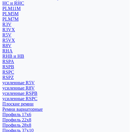
HC и RHC
PLM11M
PLM5M
PLM7M
R3V
R3VX
R5V
R5VX
R8V
RHA
RHB и HB
RSPA
RSPB
RSPC
RSPZ
усиленные R5V
усиленные R8V
усиленные RSPB
усиленные RSPC
Плоские ремни
Ремни вариаторные
Профиль 17x6
Профиль 22x8
Профиль 28x8
Профиль 37x10