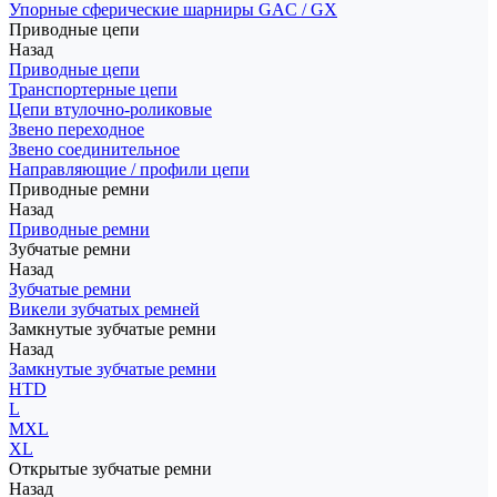
Упорные сферические шарниры GAC / GX
Приводные цепи
Назад
Приводные цепи
Транспортерные цепи
Цепи втулочно-роликовые
Звено переходное
Звено соединительное
Направляющие / профили цепи
Приводные ремни
Назад
Приводные ремни
Зубчатые ремни
Назад
Зубчатые ремни
Викели зубчатых ремней
Замкнутые зубчатые ремни
Назад
Замкнутые зубчатые ремни
HTD
L
MXL
XL
Открытые зубчатые ремни
Назад