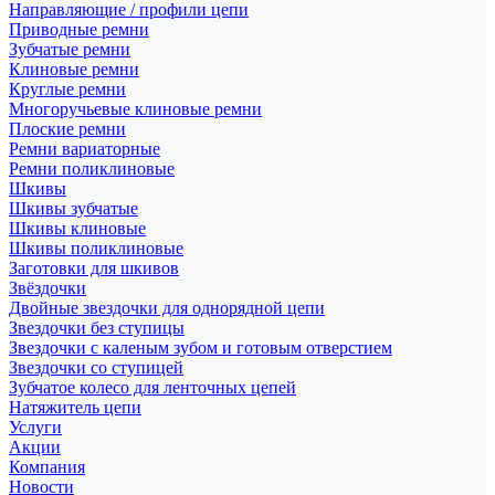
Направляющие / профили цепи
Приводные ремни
Зубчатые ремни
Клиновые ремни
Круглые ремни
Многоручьевые клиновые ремни
Плоские ремни
Ремни вариаторные
Ремни поликлиновые
Шкивы
Шкивы зубчатые
Шкивы клиновые
Шкивы поликлиновые
Заготовки для шкивов
Звёздочки
Двойные звездочки для однорядной цепи
Звездочки без ступицы
Звездочки с каленым зубом и готовым отверстием
Звездочки со ступицей
Зубчатое колесо для ленточных цепей
Натяжитель цепи
Услуги
Акции
Компания
Новости