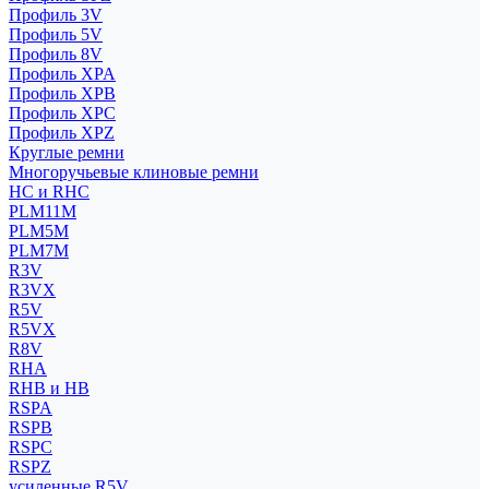
Профиль 3V
Профиль 5V
Профиль 8V
Профиль XPA
Профиль XPB
Профиль XPC
Профиль XPZ
Круглые ремни
Многоручьевые клиновые ремни
HC и RHC
PLM11M
PLM5M
PLM7M
R3V
R3VX
R5V
R5VX
R8V
RHA
RHB и HB
RSPA
RSPB
RSPC
RSPZ
усиленные R5V