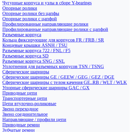
Чугунные корпуса и узлы в сборе Y-bearings
Опорные ролики
Опорные ролики без цапфы
Опорные ролики с цапфой
Профилированные направляющие ролики
Профилированные направляющие ролики с цапфой
Разъемные корпуса
Кольца фиксирующие для корпусов FR / FRB / SR
Концевые крышки ASNH / TSU
Разъемные корпуса 722 / FNL / F5
Разъемные корпуса SD
Разъемные корпуса SNG / SNL
Уплотнения для разъемных корпусов TSN / TSNG
Сферические шарниры
Сферические шарниры GE / GEEW / GEG / GEZ / DGE
Сферические шарниры с телом качения GE..RB / WLT / WLK
Упорные сферические шарниры GAC / GX
Приводные цепи
Транспортерные цепи
Цепи втулочно-роликовые
Звено переходное
Звено соединительное
Направляющие / профили цепи
Приводные ремни
Зубчатые ремни