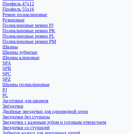
Профиль 47x12
Профиль 55x16
Ремни поликлиновые
Резиновые
Поликлиновые ремни PJ
Поликлиновые ремни PK
Поликлиновые ремни PL
Поликлиновые ремни PM
Шкивы
Шкивы зубчатые
Шкивы клиновые
SPA
SPB
SPC
SPZ
Шкивы поликлиновые
PJ
PL
Заготовки для шкивов
Звёздочки
Двойные звездочки для однорядной цепи
Звездочки без ступицы
Звездочки с каленым зубом и готовым отверстием
Звездочки со ступицей
Зубчатое колесо для ленточных цепей