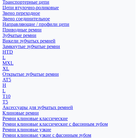
Транспортерные цепи
Цепи втулочно-роликовые
Звено переходное
Звено соединительное
Направляющие / профили цепи
Приводные ремни
Зубчатые ремни
Викели зубчатых ремней
Замкнутые зубчатые ремни
HTD
L
MXL
XL
Открытые зубчатые ремни
AT5
H
L
T10
T5
Аксессуары для зубчатых ремней
Клиновые ремни
Ремни клиновые классические
Ремни клиновые классические с фасонным зубом
Ремни клиновые узкие
Ремни клиновые узкие с фасонным зубом