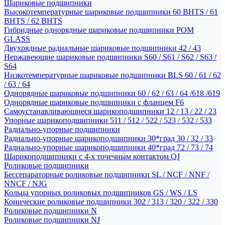
Шариковые подшипники
Высокотемпературные шариковые подшипники 60 BHTS / 61
BHTS / 62 BHTS
Гибридные однорядные шариковые подшипники POM
GLASS
Двухрядные радиальные шариковые подшипники 42 / 43
Нержавеющие шариковые подшипники S60 / S61 / S62 / S63 /
S64
Низкотемпературные шариковые подшипники BLS 60 / 61 / 62
/ 63 / 64
Однорядные шариковые подшипники 60 / 62 / 63 / 64 /618 /619
Однорядные шариковые подшипники с фланцем F6
Самоустанавливающиеся шарикоподшипники 12 / 13 / 22 / 23
Упорные шарикоподшипники 511 / 512 / 522 / 523 / 532 / 533
Радиально-упорные подшипники
Радиально-упорные шарикоподшипники 30*град 30 / 32 / 33
Радиально-упорные шарикоподшипники 40*град 72 / 73 / 74
Шарикоподшипники с 4-х точечным контактом QJ
Роликовые подшипники
Бессепараторные роликовые подшипники SL / NCF / NNF /
NNCF / NJG
Кольца упорных роликовых подшипников GS / WS / LS
Конические роликовые подшипники 302 / 313 / 320 / 322 / 330
Роликовые подшипники N
Роликовые подшипники NJ