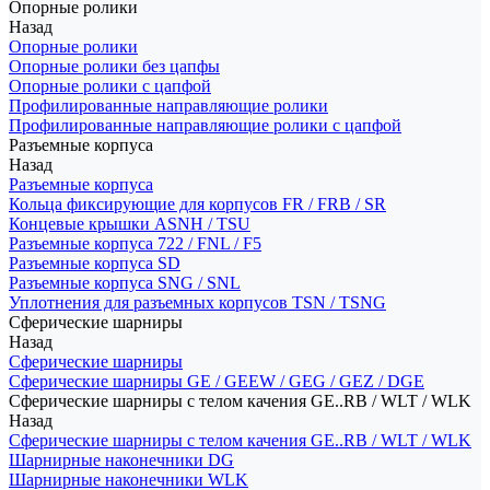
Опорные ролики
Назад
Опорные ролики
Опорные ролики без цапфы
Опорные ролики с цапфой
Профилированные направляющие ролики
Профилированные направляющие ролики с цапфой
Разъемные корпуса
Назад
Разъемные корпуса
Кольца фиксирующие для корпусов FR / FRB / SR
Концевые крышки ASNH / TSU
Разъемные корпуса 722 / FNL / F5
Разъемные корпуса SD
Разъемные корпуса SNG / SNL
Уплотнения для разъемных корпусов TSN / TSNG
Сферические шарниры
Назад
Сферические шарниры
Сферические шарниры GE / GEEW / GEG / GEZ / DGE
Сферические шарниры с телом качения GE..RB / WLT / WLK
Назад
Сферические шарниры с телом качения GE..RB / WLT / WLK
Шарнирные наконечники DG
Шарнирные наконечники WLK