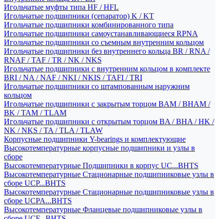
Игольчатые муфты типа HF / HFL
Игольчатые подшипники (сепаратор) K / KT
Игольчатые подшипники комбинированного типа
Игольчатые подшипники самоустанавливающиеся RPNA
Игольчатые подшипники со съемным внутренним кольцом
Игольчатые подшипники без внутреннего кольца BR / RNA /
RNAF / TAF / TR / NK / NKS
Игольчатые подшипники с внутренним кольцом в комплекте
BRI / NA / NAF / NKI / NKIS / TAFI / TRI
Игольчатые подшипники со штампованным наружним
кольцом
Игольчатые подшипники с закрытым торцом BAM / BHAM /
BK / TAM / TLAM
Игольчатые подшипники с открытым торцом BA / BHA / HK /
NK / NKS / TA / TLA / TLAW
Корпусные подшипники Y-bearings и комплектующие
Высокотемпературные корпусные подшипники и узлы в
сборе
Высокотемпературные Подшипники в корпус UC...BHTS
Высокотемпературные Стационарные подшипниковые узлы в
сборе UCP...BHTS
Высокотемпературные Стационарные подшипниковые узлы в
сборе UCPA...BHTS
Высокотемпературные Фланцевые подшипниковые узлы в
сборе UCF...BHTS