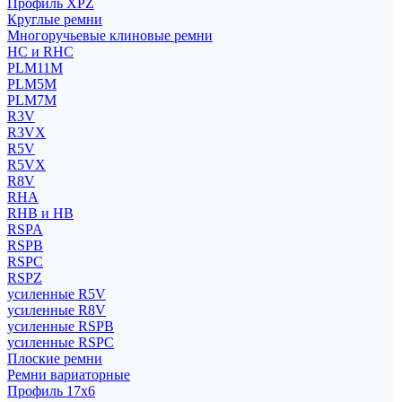
Профиль XPZ
Круглые ремни
Многоручьевые клиновые ремни
HC и RHC
PLM11M
PLM5M
PLM7M
R3V
R3VX
R5V
R5VX
R8V
RHA
RHB и HB
RSPA
RSPB
RSPC
RSPZ
усиленные R5V
усиленные R8V
усиленные RSPB
усиленные RSPC
Плоские ремни
Ремни вариаторные
Профиль 17x6