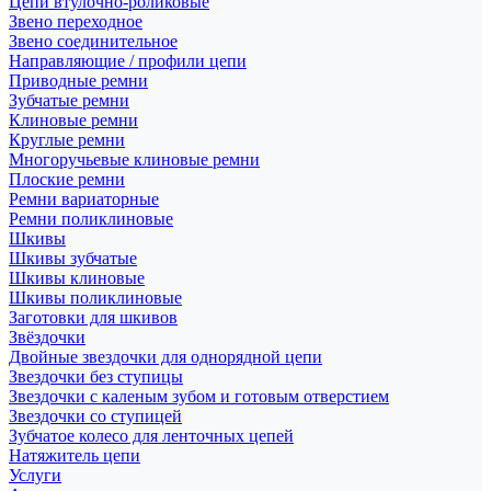
Цепи втулочно-роликовые
Звено переходное
Звено соединительное
Направляющие / профили цепи
Приводные ремни
Зубчатые ремни
Клиновые ремни
Круглые ремни
Многоручьевые клиновые ремни
Плоские ремни
Ремни вариаторные
Ремни поликлиновые
Шкивы
Шкивы зубчатые
Шкивы клиновые
Шкивы поликлиновые
Заготовки для шкивов
Звёздочки
Двойные звездочки для однорядной цепи
Звездочки без ступицы
Звездочки с каленым зубом и готовым отверстием
Звездочки со ступицей
Зубчатое колесо для ленточных цепей
Натяжитель цепи
Услуги