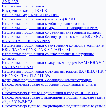
AXK / AZ
Игольчатые подшипники
Внутренние кольца IR / LR
Игольчатые муфты типа HF / HFL
Игольчатые подшипники (сепаратор) K / KT
Игольчатые подшипники комбинированного типа
Игольчатые подшипники самоустанавливающиеся RPNA
Игольчатые подшипники со съемным внутренним кольцом
Игольчатые подшипники без внутреннего кольца BR / RNA /
RNAF / TAF / TR / NK / NKS
Игольчатые подшипники с внутренним кольцом в комплекте
BRI / NA / NAF / NKI / NKIS / TAFI / TRI
Игольчатые подшипники со штампованным наружним
кольцом
Игольчатые подшипники с закрытым торцом BAM / BHAM /
BK / TAM / TLAM
Игольчатые подшипники с открытым торцом BA / BHA / HK /
NK / NKS / TA / TLA / TLAW
Корпусные подшипники Y-bearings и комплектующие
Высокотемпературные корпусные подшипники и узлы в
сборе
Высокотемпературные Подшипники в корпус UC...BHTS
Высокотемпературные Стационарные подшипниковые узлы в
сборе UCP...BHTS
Высокотемпературные Стационарные подшипниковые узлы в