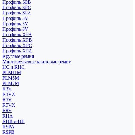
Профиль SPB
Профиль SPC
Профиль SPZ
Профиль 3V
Профиль 5V
Профиль 8V
Профиль XPA
Профиль XPB
Профиль XPC
Профиль XPZ
Круглые ремни
Многоручьевые клиновые ремни
HC и RHC
PLM11M
PLM5M
PLM7M
R3V
R3VX
R5V
R5VX
R8V
RHA
RHB и HB
RSPA
RSPB