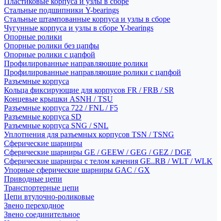
Пластиковые корпуса и узлы в сборе
Стальные подшипники Y-bearings
Стальные штампованные корпуса и узлы в сборе
Чугунные корпуса и узлы в сборе Y-bearings
Опорные ролики
Опорные ролики без цапфы
Опорные ролики с цапфой
Профилированные направляющие ролики
Профилированные направляющие ролики с цапфой
Разъемные корпуса
Кольца фиксирующие для корпусов FR / FRB / SR
Концевые крышки ASNH / TSU
Разъемные корпуса 722 / FNL / F5
Разъемные корпуса SD
Разъемные корпуса SNG / SNL
Уплотнения для разъемных корпусов TSN / TSNG
Сферические шарниры
Сферические шарниры GE / GEEW / GEG / GEZ / DGE
Сферические шарниры с телом качения GE..RB / WLT / WLK
Упорные сферические шарниры GAC / GX
Приводные цепи
Транспортерные цепи
Цепи втулочно-роликовые
Звено переходное
Звено соединительное