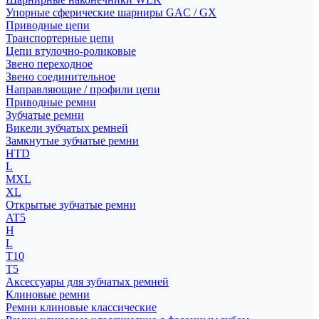
Упорные сферические шарниры GAC / GX
Приводные цепи
Транспортерные цепи
Цепи втулочно-роликовые
Звено переходное
Звено соединительное
Направляющие / профили цепи
Приводные ремни
Зубчатые ремни
Викели зубчатых ремней
Замкнутые зубчатые ремни
HTD
L
MXL
XL
Открытые зубчатые ремни
AT5
H
L
T10
T5
Аксессуары для зубчатых ремней
Клиновые ремни
Ремни клиновые классические