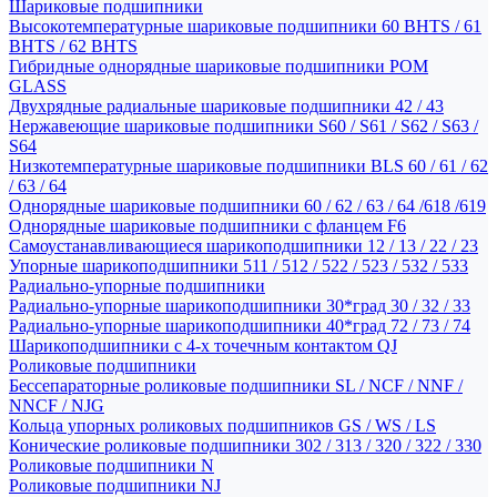
Шариковые подшипники
Высокотемпературные шариковые подшипники 60 BHTS / 61
BHTS / 62 BHTS
Гибридные однорядные шариковые подшипники POM
GLASS
Двухрядные радиальные шариковые подшипники 42 / 43
Нержавеющие шариковые подшипники S60 / S61 / S62 / S63 /
S64
Низкотемпературные шариковые подшипники BLS 60 / 61 / 62
/ 63 / 64
Однорядные шариковые подшипники 60 / 62 / 63 / 64 /618 /619
Однорядные шариковые подшипники с фланцем F6
Самоустанавливающиеся шарикоподшипники 12 / 13 / 22 / 23
Упорные шарикоподшипники 511 / 512 / 522 / 523 / 532 / 533
Радиально-упорные подшипники
Радиально-упорные шарикоподшипники 30*град 30 / 32 / 33
Радиально-упорные шарикоподшипники 40*град 72 / 73 / 74
Шарикоподшипники с 4-х точечным контактом QJ
Роликовые подшипники
Бессепараторные роликовые подшипники SL / NCF / NNF /
NNCF / NJG
Кольца упорных роликовых подшипников GS / WS / LS
Конические роликовые подшипники 302 / 313 / 320 / 322 / 330
Роликовые подшипники N
Роликовые подшипники NJ