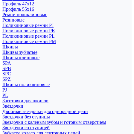
Профиль 47x12
Профиль 55x16
Ремни поликлиновые
Резиновые
Поликлиновые ремни PJ
Поликлиновые ремни PK
Поликлиновые ремни PL
Поликлиновые ремни PM
Шкивы
Шкивы зубчатые
Шкивы клиновые
SPA
SPB
SPC
SPZ
Шкивы поликлиновые
PJ
PL
Заготовки для шкивов
Звёздочки
Двойные звездочки для однорядной цепи
Звездочки без ступицы
Звездочки с каленым зубом и готовым отверстием
Звездочки со ступицей
Зубчатое колесо для ленточных цепей