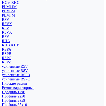
HC и RHC
PLM11M
PLM5M
PLM7M
R3V
R3VX
R5V
R5VX
R8V
RHA
RHB и HB
RSPA
RSPB
RSPC
RSPZ
усиленные R5V
усиленные R8V
усиленные RSPB
усиленные RSPC
Плоские ремни
Ремни вариаторные
Профиль 17x6
Профиль 22x8
Профиль 28x8
Профиль 37x10