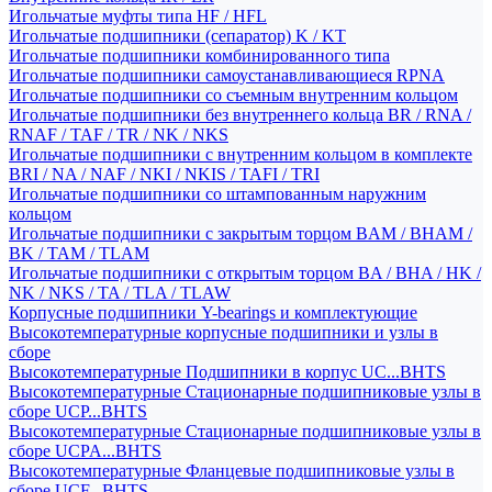
Игольчатые муфты типа HF / HFL
Игольчатые подшипники (сепаратор) K / KT
Игольчатые подшипники комбинированного типа
Игольчатые подшипники самоустанавливающиеся RPNA
Игольчатые подшипники со съемным внутренним кольцом
Игольчатые подшипники без внутреннего кольца BR / RNA /
RNAF / TAF / TR / NK / NKS
Игольчатые подшипники с внутренним кольцом в комплекте
BRI / NA / NAF / NKI / NKIS / TAFI / TRI
Игольчатые подшипники со штампованным наружним
кольцом
Игольчатые подшипники с закрытым торцом BAM / BHAM /
BK / TAM / TLAM
Игольчатые подшипники с открытым торцом BA / BHA / HK /
NK / NKS / TA / TLA / TLAW
Корпусные подшипники Y-bearings и комплектующие
Высокотемпературные корпусные подшипники и узлы в
сборе
Высокотемпературные Подшипники в корпус UC...BHTS
Высокотемпературные Стационарные подшипниковые узлы в
сборе UCP...BHTS
Высокотемпературные Стационарные подшипниковые узлы в
сборе UCPA...BHTS
Высокотемпературные Фланцевые подшипниковые узлы в
сборе UCF...BHTS