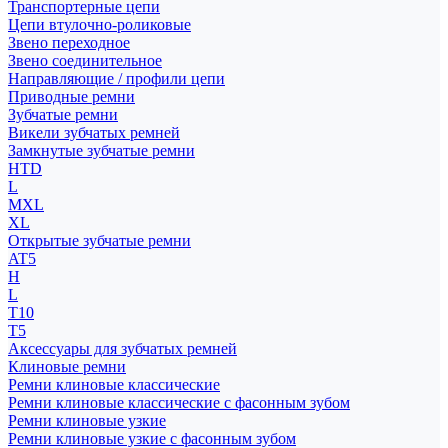
Транспортерные цепи
Цепи втулочно-роликовые
Звено переходное
Звено соединительное
Направляющие / профили цепи
Приводные ремни
Зубчатые ремни
Викели зубчатых ремней
Замкнутые зубчатые ремни
HTD
L
MXL
XL
Открытые зубчатые ремни
AT5
H
L
T10
T5
Аксессуары для зубчатых ремней
Клиновые ремни
Ремни клиновые классические
Ремни клиновые классические с фасонным зубом
Ремни клиновые узкие
Ремни клиновые узкие с фасонным зубом