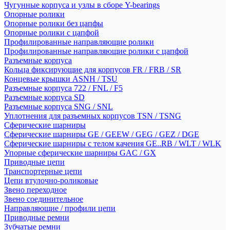
Чугунные корпуса и узлы в сборе Y-bearings
Опорные ролики
Опорные ролики без цапфы
Опорные ролики с цапфой
Профилированные направляющие ролики
Профилированные направляющие ролики с цапфой
Разъемные корпуса
Кольца фиксирующие для корпусов FR / FRB / SR
Концевые крышки ASNH / TSU
Разъемные корпуса 722 / FNL / F5
Разъемные корпуса SD
Разъемные корпуса SNG / SNL
Уплотнения для разъемных корпусов TSN / TSNG
Сферические шарниры
Сферические шарниры GE / GEEW / GEG / GEZ / DGE
Сферические шарниры с телом качения GE..RB / WLT / WLK
Упорные сферические шарниры GAC / GX
Приводные цепи
Транспортерные цепи
Цепи втулочно-роликовые
Звено переходное
Звено соединительное
Направляющие / профили цепи
Приводные ремни
Зубчатые ремни