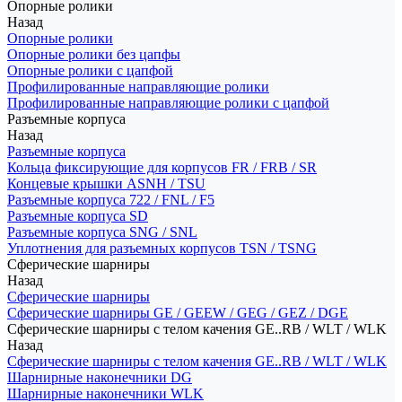
Опорные ролики
Назад
Опорные ролики
Опорные ролики без цапфы
Опорные ролики с цапфой
Профилированные направляющие ролики
Профилированные направляющие ролики с цапфой
Разъемные корпуса
Назад
Разъемные корпуса
Кольца фиксирующие для корпусов FR / FRB / SR
Концевые крышки ASNH / TSU
Разъемные корпуса 722 / FNL / F5
Разъемные корпуса SD
Разъемные корпуса SNG / SNL
Уплотнения для разъемных корпусов TSN / TSNG
Сферические шарниры
Назад
Сферические шарниры
Сферические шарниры GE / GEEW / GEG / GEZ / DGE
Сферические шарниры с телом качения GE..RB / WLT / WLK
Назад
Сферические шарниры с телом качения GE..RB / WLT / WLK
Шарнирные наконечники DG
Шарнирные наконечники WLK