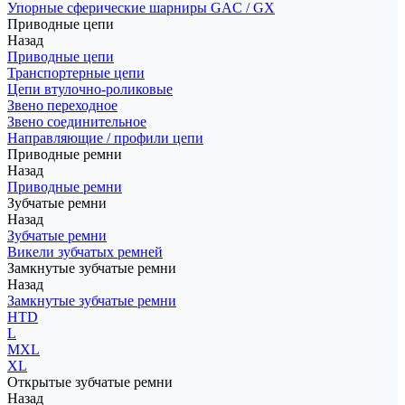
Упорные сферические шарниры GAC / GX
Приводные цепи
Назад
Приводные цепи
Транспортерные цепи
Цепи втулочно-роликовые
Звено переходное
Звено соединительное
Направляющие / профили цепи
Приводные ремни
Назад
Приводные ремни
Зубчатые ремни
Назад
Зубчатые ремни
Викели зубчатых ремней
Замкнутые зубчатые ремни
Назад
Замкнутые зубчатые ремни
HTD
L
MXL
XL
Открытые зубчатые ремни
Назад