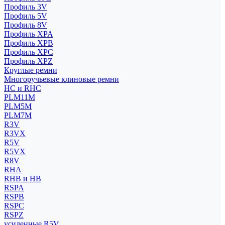
Профиль 3V
Профиль 5V
Профиль 8V
Профиль XPA
Профиль XPB
Профиль XPC
Профиль XPZ
Круглые ремни
Многоручьевые клиновые ремни
HC и RHC
PLM11M
PLM5M
PLM7M
R3V
R3VX
R5V
R5VX
R8V
RHA
RHB и HB
RSPA
RSPB
RSPC
RSPZ
усиленные R5V