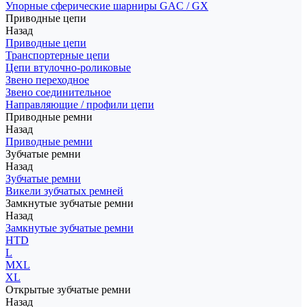
Упорные сферические шарниры GAC / GX
Приводные цепи
Назад
Приводные цепи
Транспортерные цепи
Цепи втулочно-роликовые
Звено переходное
Звено соединительное
Направляющие / профили цепи
Приводные ремни
Назад
Приводные ремни
Зубчатые ремни
Назад
Зубчатые ремни
Викели зубчатых ремней
Замкнутые зубчатые ремни
Назад
Замкнутые зубчатые ремни
HTD
L
MXL
XL
Открытые зубчатые ремни
Назад