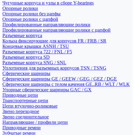
Чугунные корпуса и узлы в сборе Y-bearings
Опорные ролики
Опорные ролики без цапфы
Опорные ролики с цапфой
Профилированные направляющие ролики
Профилированные направляющие ролики с цапфой
Разъемные корпуса
Кольца фиксирующие для корпусов FR / FRB / SR
Концевые крышки ASNH / TSU
Разъемные корпуса 722 / FNL / F5
Разъемные корпуса SD
Разъемные корпуса SNG / SNL
Уплотнения для разъемных корпусов TSN / TSNG
Сферические шарниры
Сферические шарниры GE / GEEW / GEG / GEZ / DGE
Сферические шарниры с телом качения GE..RB / WLT / WLK
Упорные сферические шарниры GAC / GX
Приводные цепи
Транспортерные цепи
Цепи втулочно-роликовые
Звено переходное
Звено соединительное
Направляющие / профили цепи
Приводные ремни
Зубчатые ремни