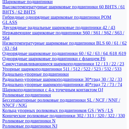
Шариковые подшипники
Высокотемпературные шариковые подшипники 60 BHTS / 61
BHTS / 62 BHTS
Гибридные однорядные шариковые подшипники POM
GLASS
Двухрядные радиальные шариковые подшипники 42 / 43
Нержавеющие шариковые подшипники S60 / S61 / S62 / S63 /
S64
Низкотемпературные шариковые подшипники BLS 60 / 61 / 62
/ 63 / 64
Однорядные шариковые подшипники 60 / 62 / 63 / 64 /618 /619
Однорядные шариковые подшипники с фланцем F6
Самоустанавливающиеся шарикоподшипники 12 / 13 / 22 / 23
Упорные шарикоподшипники 511 / 512 / 522 / 523 / 532 / 533
Радиально-упорные подшипники
Радиально-упорные шарикоподшипники 30*град 30 / 32 / 33
Радиально-упорные шарикоподшипники 40*град 72 / 73 / 74
Шарикоподшипники с 4-х точечным контактом QJ
Роликовые подшипники
Бессепараторные роликовые подшипники SL / NCF / NNF /
NNCF / NJG
Кольца упорных роликовых подшипников GS / WS / LS
Конические роликовые подшипники 302 / 313 / 320 / 322 / 330
Роликовые подшипники N
Роликовые подшипники NJ