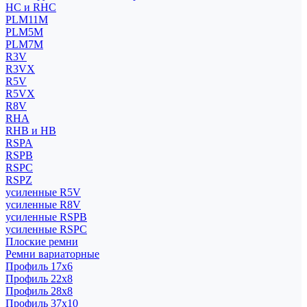
HC и RHC
PLM11M
PLM5M
PLM7M
R3V
R3VX
R5V
R5VX
R8V
RHA
RHB и HB
RSPA
RSPB
RSPC
RSPZ
усиленные R5V
усиленные R8V
усиленные RSPB
усиленные RSPC
Плоские ремни
Ремни вариаторные
Профиль 17x6
Профиль 22x8
Профиль 28x8
Профиль 37x10