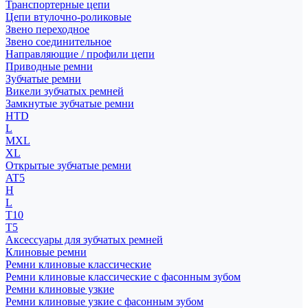
Транспортерные цепи
Цепи втулочно-роликовые
Звено переходное
Звено соединительное
Направляющие / профили цепи
Приводные ремни
Зубчатые ремни
Викели зубчатых ремней
Замкнутые зубчатые ремни
HTD
L
MXL
XL
Открытые зубчатые ремни
AT5
H
L
T10
T5
Аксессуары для зубчатых ремней
Клиновые ремни
Ремни клиновые классические
Ремни клиновые классические с фасонным зубом
Ремни клиновые узкие
Ремни клиновые узкие с фасонным зубом