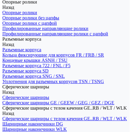
Опорные ролики
Назад
Опорные ролики
Опорные ролики без цапфы
Опорные ролики с цапфой
Профилированные направляющие ролики
Профилированные направляющие ролики с цапфой
Разъемные корпуса
Назад
Разъемные корпуса
Кольца фиксирующие для корпусов FR / FRB / SR
Концевые крышки ASNH / TSU
Разъемные корпуса 722 / FNL / F5
Разъемные корпуса SD
Разъемные корпуса SNG / SNL
Уплотнения для разъемных корпусов TSN / TSNG
Сферические шарниры
Назад
Сферические шарниры
Сферические шарниры GE / GEEW / GEG / GEZ / DGE
Сферические шарниры с телом качения GE..RB / WLT / WLK
Назад
Сферические шарниры с телом качения GE..RB / WLT / WLK
Шарнирные наконечники DG
Шарнирные наконечники WLK