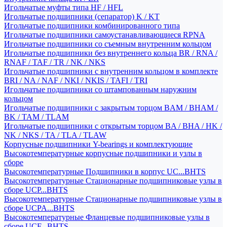
Игольчатые муфты типа HF / HFL
Игольчатые подшипники (сепаратор) K / KT
Игольчатые подшипники комбинированного типа
Игольчатые подшипники самоустанавливающиеся RPNA
Игольчатые подшипники со съемным внутренним кольцом
Игольчатые подшипники без внутреннего кольца BR / RNA /
RNAF / TAF / TR / NK / NKS
Игольчатые подшипники с внутренним кольцом в комплекте
BRI / NA / NAF / NKI / NKIS / TAFI / TRI
Игольчатые подшипники со штампованным наружним
кольцом
Игольчатые подшипники с закрытым торцом BAM / BHAM /
BK / TAM / TLAM
Игольчатые подшипники с открытым торцом BA / BHA / HK /
NK / NKS / TA / TLA / TLAW
Корпусные подшипники Y-bearings и комплектующие
Высокотемпературные корпусные подшипники и узлы в
сборе
Высокотемпературные Подшипники в корпус UC...BHTS
Высокотемпературные Стационарные подшипниковые узлы в
сборе UCP...BHTS
Высокотемпературные Стационарные подшипниковые узлы в
сборе UCPA...BHTS
Высокотемпературные Фланцевые подшипниковые узлы в
сборе UCF...BHTS