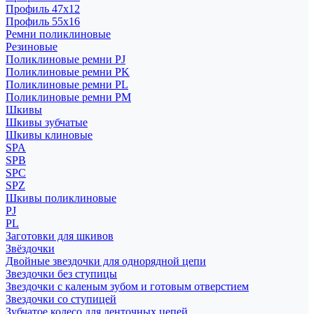
Профиль 47x12
Профиль 55x16
Ремни поликлиновые
Резиновые
Поликлиновые ремни PJ
Поликлиновые ремни PK
Поликлиновые ремни PL
Поликлиновые ремни PM
Шкивы
Шкивы зубчатые
Шкивы клиновые
SPA
SPB
SPC
SPZ
Шкивы поликлиновые
PJ
PL
Заготовки для шкивов
Звёздочки
Двойные звездочки для однорядной цепи
Звездочки без ступицы
Звездочки с каленым зубом и готовым отверстием
Звездочки со ступицей
Зубчатое колесо для ленточных цепей