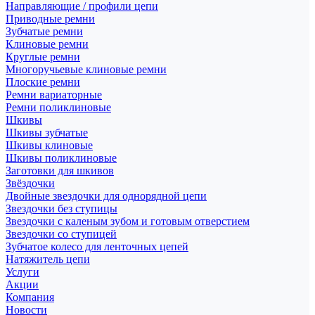
Направляющие / профили цепи
Приводные ремни
Зубчатые ремни
Клиновые ремни
Круглые ремни
Многоручьевые клиновые ремни
Плоские ремни
Ремни вариаторные
Ремни поликлиновые
Шкивы
Шкивы зубчатые
Шкивы клиновые
Шкивы поликлиновые
Заготовки для шкивов
Звёздочки
Двойные звездочки для однорядной цепи
Звездочки без ступицы
Звездочки с каленым зубом и готовым отверстием
Звездочки со ступицей
Зубчатое колесо для ленточных цепей
Натяжитель цепи
Услуги
Акции
Компания
Новости