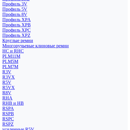
Профиль 3V
Профиль 5V
Профиль 8V
Профиль XPA
Профиль XPB
Профиль XPC
Профиль XPZ
Круглые ремни
Многоручьевые клиновые ремни
HC и RHC
PLM11M
PLM5M
PLM7M
R3V
R3VX
R5V
R5VX
R8V
RHA
RHB и HB
RSPA
RSPB
RSPC
RSPZ
усиленные R5V