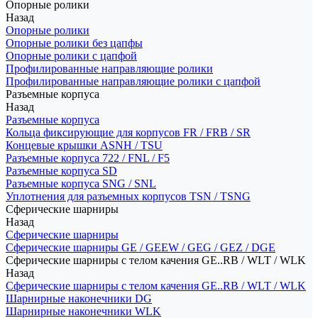
Опорные ролики
Назад
Опорные ролики
Опорные ролики без цапфы
Опорные ролики с цапфой
Профилированные направляющие ролики
Профилированные направляющие ролики с цапфой
Разъемные корпуса
Назад
Разъемные корпуса
Кольца фиксирующие для корпусов FR / FRB / SR
Концевые крышки ASNH / TSU
Разъемные корпуса 722 / FNL / F5
Разъемные корпуса SD
Разъемные корпуса SNG / SNL
Уплотнения для разъемных корпусов TSN / TSNG
Сферические шарниры
Назад
Сферические шарниры
Сферические шарниры GE / GEEW / GEG / GEZ / DGE
Сферические шарниры с телом качения GE..RB / WLT / WLK
Назад
Сферические шарниры с телом качения GE..RB / WLT / WLK
Шарнирные наконечники DG
Шарнирные наконечники WLK