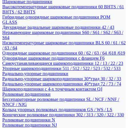
Шариковые подшипники
Высокотемпературные шариковые подшипники 60 BHTS / 61
BHTS / 62 BHTS
Гибридные однорядные шариковые подшипники POM
GLASS
Двухрядные радиальные шариковые подшипники 42 / 43
Нержавеющие шариковые подшипники S60 / S61 / S62 / S63 /
S64
Низкотемпературные шариковые подшипники BLS 60 / 61 / 62
/ 63 / 64
Однорядные шариковые подшипники 60 / 62 / 63 / 64 /618 /619
Однорядные шариковые подшипники с фланцем F6
Самоустанавливающиеся шарикоподшипники 12 / 13 / 22 / 23
Упорные шарикоподшипники 511 / 512 / 522 / 523 / 532 / 533
Радиально-упорные подшипники
Радиально-упорные шарикоподшипники 30*град 30 / 32 / 33
Радиально-упорные шарикоподшипники 40*град 72 / 73 / 74
Шарикоподшипники с 4-х точечным контактом QJ
Роликовые подшипники
Бессепараторные роликовые подшипники SL / NCF / NNF /
NNCF / NJG
Кольца упорных роликовых подшипников GS / WS / LS
Конические роликовые подшипники 302 / 313 / 320 / 322 / 330
Роликовые подшипники N
Роликовые подшипники NJ