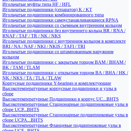
Игольчатые муфты типа HF / HFL
Игольчатые подшипники (сепаратор) K / KT
Игольчатые подшипники комбинированного типа
Игольчатые подшипники самоустанавливающиеся RPNA
Игольчатые подшипники со съемным внутренним кольцом
Игольчатые подшипники без внутреннего кольца BR / RNA /
RNAF / TAF / TR / NK / NKS
Игольчатые подшипники с внутренним кольцом в комплекте
BRI / NA / NAF / NKI / NKIS / TAFI / TRI
Игольчатые подшипники со штампованным наружним
кольцом
Игольчатые подшипники с закрытым торцом BAM / BHAM /
BK / TAM / TLAM
Игольчатые подшипники с открытым торцом BA / BHA / HK /
NK / NKS / TA / TLA / TLAW
Корпусные подшипники Y-bearings и комплектующие
Высокотемпературные корпусные подшипники и узлы в
сборе
Высокотемпературные Подшипники в корпус UC...BHTS
Высокотемпературные Стационарные подшипниковые узлы в
сборе UCP...BHTS
Высокотемпературные Стационарные подшипниковые узлы в
сборе UCPA...BHTS
Высокотемпературные Фланцевые подшипниковые узлы в
сборе UCF...BHTS