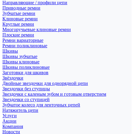
Направляющие / профили цепи
Приводные ремни
Зубчатые ремни
Клиновые ремни
Круглые ремни
Многоручьевые клиновые ремни
Плоские ремни
Ремни вариаторные
Ремни поликлиновые
Шкивы
Шкивы зубчатые
Шкивы клиновые
Шкивы поликлиновые
Заготовки для шкивов
Звёздочки
Двойные звездочки для однорядной цепи
Звездочки без ступицы
Звездочки с каленым зубом и готовым отверстием
Звездочки со ступицей
Зубчатое колесо для ленточных цепей
Натяжитель цепи
Услуги
Акции
Компания
Новости