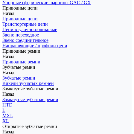
Упорные сферические шарниры GAC / GX
Приводные цепи
Назад
Приводные цепи
Транспортерные цепи
Цепи втулочно-роликовые
Звено переходное
Звено соединительное
Направляющие / профили цепи
Приводные ремни
Назад
Приводные ремни
Зубчатые ремни
Назад
Зубчатые ремни
Викели зубчатых ремней
Замкнутые зубчатые ремни
Назад
Замкнутые зубчатые ремни
HTD
L
MXL
XL
Открытые зубчатые ремни
Назад