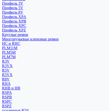
Профиль 3V
Профиль 5V
Профиль 8V
Профиль XPA
Профиль XPB
Профиль XPC
Профиль XPZ
Круглые ремни
Многоручьевые клиновые ремни
HC и RHC
PLM11M
PLM5M
PLM7M
R3V
R3VX
R5V
R5VX
R8V
RHA
RHB и HB
RSPA
RSPB
RSPC
RSPZ
усиленные R5V