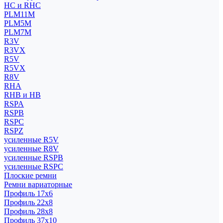
HC и RHC
PLM11M
PLM5M
PLM7M
R3V
R3VX
R5V
R5VX
R8V
RHA
RHB и HB
RSPA
RSPB
RSPC
RSPZ
усиленные R5V
усиленные R8V
усиленные RSPB
усиленные RSPC
Плоские ремни
Ремни вариаторные
Профиль 17x6
Профиль 22x8
Профиль 28x8
Профиль 37x10