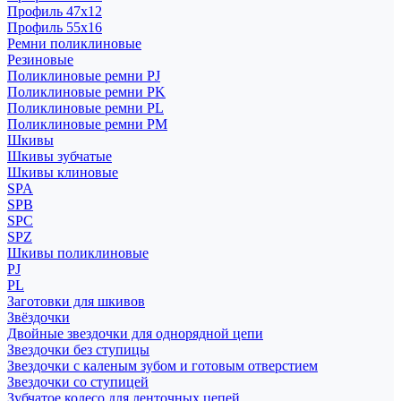
Профиль 47x12
Профиль 55x16
Ремни поликлиновые
Резиновые
Поликлиновые ремни PJ
Поликлиновые ремни PK
Поликлиновые ремни PL
Поликлиновые ремни PM
Шкивы
Шкивы зубчатые
Шкивы клиновые
SPA
SPB
SPC
SPZ
Шкивы поликлиновые
PJ
PL
Заготовки для шкивов
Звёздочки
Двойные звездочки для однорядной цепи
Звездочки без ступицы
Звездочки с каленым зубом и готовым отверстием
Звездочки со ступицей
Зубчатое колесо для ленточных цепей