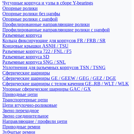
Чугунные корпуса и узлы в сборе Y-bearings
Опорные ролики
Опорные ролики без цапфы
Опорные ролики с цапфой
Профилированные направляющие ролики
Профилированные направляющие ролики с цапфой
Разъемные корпуса
Кольца фиксирующие для корпусов FR / FRB / SR
Концевые крышки ASNH / TSU
Разъемные корпуса 722 / FNL / F5
Разъемные корпуса SD
Разъемные корпуса SNG / SNL
Уплотнения для разъемных корпусов TSN / TSNG
Сферические шарниры
Сферические шарниры GE / GEEW / GEG / GEZ / DGE
Сферические шарниры с телом качения GE..RB / WLT / WLK
Упорные сферические шарниры GAC / GX
Приводные цепи
Транспортерные цепи
Цепи втулочно-роликовые
Звено переходное
Звено соединительное
Направляющие / профили цепи
Приводные ремни
Зубчатые ремни