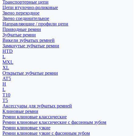
Транспортерные цепи
Цепи втулочно-роликовые
Звено переходное
Звено соединительное
Направляющие / профили цепи
Приводные ремни
Зубчатые ремни
Викели зубчатых ремней
Замкнутые зубчатые ремни
HTD
L
MXL
XL
Открытые зубчатые ремни
AT5
H
L
T10
T5
Аксессуары для зубчатых ремней
Клиновые ремни
Ремни клиновые классические
Ремни клиновые классические с фасонным зубом
Ремни клиновые узкие
Ремни клиновые узкие с фасонным зубом