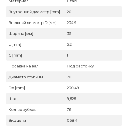
Материал
Сталь
Внутренний диаметр [mm]
20
Внешний диаметр D [мм]
234,9
Ширина [мм]
35
L [mm]
5,2
C [mm]
1
Посадка на вал
Под расточку
Диаметр ступицы
78
Dp [mm]
230,49
Шаг
9,525
Кол-во зубьев
76
Вид цепи
06B-1