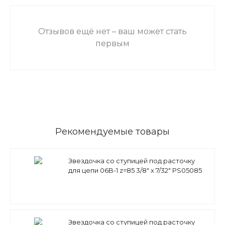
Отзывов ещё нет – ваш может стать
первым
Рекомендуемые товары
Звездочка со ступицей под расточку
для цепи 06B-1 z=85 3/8" x 7/32" PS05085
(PHS 06B-1B85) Sati
Звездочка со ступицей под расточку