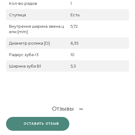
Кол-во рядов
1
Ступица
Есть
Внутрення ширина звена ц
5,72
епи [mm]
Диаметр ролика [D]
6,35
Радиус зуба r3
10
Ширина зуба B1
5,3
Отзывы
ОСТАВИТЬ ОТЗЫВ