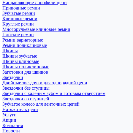
Направляющие / профили цепи
Приводные ремни
Зубчатые ремни
Клиновые ремни
Круглые ремни
Многоручьевые клиновые ремни
Плоские ремни
Ремни вариаторные
Ремни поликлиновые
Шкивы
Шкивы зубчатые
Шкивы клиновые
Шкивы поликлиновые
Заготовки для шкивов
Звёздочки
Двойные звездочки для однорядной цепи
Звездочки без ступицы
Звездочки с каленым зубом и готовым отверстием
Звездочки со ступицей
Зубчатое колесо для ленточных цепей
Натяжитель цепи
Услуги
Акции
Компания
Новости