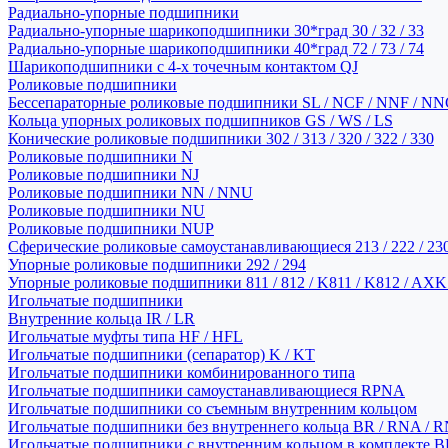
Радиально-упорные подшипники
Радиально-упорные шарикоподшипники 30*град 30 / 32 / 33
Радиально-упорные шарикоподшипники 40*град 72 / 73 / 74
Шарикоподшипники с 4-х точечным контактом QJ
Роликовые подшипники
Бессепараторные роликовые подшипники SL / NCF / NNF / NN
Кольца упорных роликовых подшипников GS / WS / LS
Конические роликовые подшипники 302 / 313 / 320 / 322 / 330
Роликовые подшипники N
Роликовые подшипники NJ
Роликовые подшипники NN / NNU
Роликовые подшипники NU
Роликовые подшипники NUP
Сферические роликовые самоустанавливающиеся 213 / 222 / 230
Упорные роликовые подшипники 292 / 294
Упорные роликовые подшипники 811 / 812 / K811 / K812 / AXK
Игольчатые подшипники
Внутренние кольца IR / LR
Игольчатые муфты типа HF / HFL
Игольчатые подшипники (сепаратор) K / KT
Игольчатые подшипники комбинированного типа
Игольчатые подшипники самоустанавливающиеся RPNA
Игольчатые подшипники со съемным внутренним кольцом
Игольчатые подшипники без внутреннего кольца BR / RNA / R
Игольчатые подшипники с внутренним кольцом в комплекте BRI