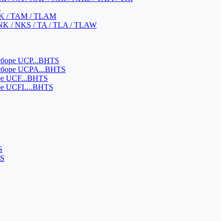
м
K / TAM / TLAM
NK / NKS / TA / TLA / TLAW
боре UCP...BHTS
сборе UCPA...BHTS
ре UCF...BHTS
ре UCFL...BHTS
S
SS