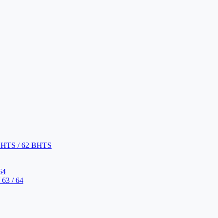
BHTS / 62 BHTS
64
63 / 64