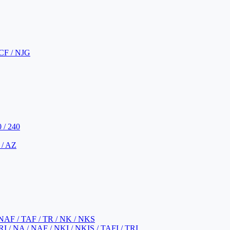
CF / NJG
 / 240
 / AZ
NAF / TAF / TR / NK / NKS
 / NA / NAF / NKI / NKIS / TAFI / TRI