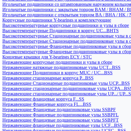
Игольчатые подшипники со штампованным наружним кольцо
Игольчатые подшипники с закрытым торцом BAM / BHAM / B
Игольчатые подшипники с открытым торцом BA / BHA / HK / 
Корпусные подшипники Y-bearings и комплектующие
Высокотемпературные корпусные подшипники и узлы в сборе
Высокотемпературные Подшипники в корпус UC...BHTS
Высокотемпературные Стационарные подшипниковые узлы в с
Высокотемпературные Стационарные подшипниковые узлы в 
Высокотемпературные Фланцевые подшипниковые узлы в сбо
Высокотемпературные Фланцевые подшипниковые узлы в сбо
Концевые крышки для Y-bearings ECY / STC
Нержавеющие корпусные подшипники и узлы в сборе
Нержавеющие натяжные подшипниковые узлы UCT...BSS
Нержавеющие Подшипники в корпус MUC / UC...BSS
Нержавеющие стационарные корпуса P...BSS
Нержавеющие Стационарные подшипниковые узлы UCP...BSS
Нержавеющие стационарные подшипниковые узлы UCPA...BS
Нержавеющие стационарные подшипниковые узлы UP.../ UP...
Нержавеющие фланцевые корпуса F...SS
Нержавеющие Фланцевые корпуса FL...BSS
Нержавеющие Фланцевые подшипниковые узлы SSBPF
Нержавеющие Фланцевые подшипниковые узлы SSBPFL
Нержавеющие Фланцевые подшипниковые узлы SSBPFT
Нержавеющие фланцевые подшипниковые узлы UCF...BSS
Нержавеющие фланцевые подшипниковые узлы UCFC...BSS