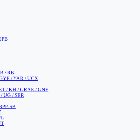
 SPB
 B / RB
 GYE / YAR / UCX
YET / KH / GRAE / GNE
/ UG / SER
 BPP-SB
F
FL
FT