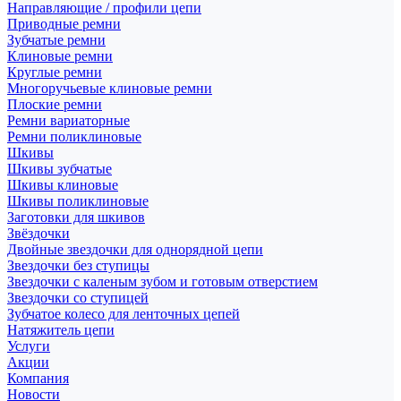
Направляющие / профили цепи
Приводные ремни
Зубчатые ремни
Клиновые ремни
Круглые ремни
Многоручьевые клиновые ремни
Плоские ремни
Ремни вариаторные
Ремни поликлиновые
Шкивы
Шкивы зубчатые
Шкивы клиновые
Шкивы поликлиновые
Заготовки для шкивов
Звёздочки
Двойные звездочки для однорядной цепи
Звездочки без ступицы
Звездочки с каленым зубом и готовым отверстием
Звездочки со ступицей
Зубчатое колесо для ленточных цепей
Натяжитель цепи
Услуги
Акции
Компания
Новости