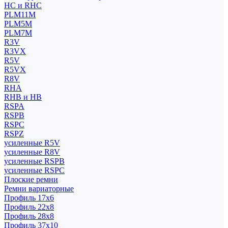
HC и RHC
PLM11M
PLM5M
PLM7M
R3V
R3VX
R5V
R5VX
R8V
RHA
RHB и HB
RSPA
RSPB
RSPC
RSPZ
усиленные R5V
усиленные R8V
усиленные RSPB
усиленные RSPC
Плоские ремни
Ремни вариаторные
Профиль 17x6
Профиль 22x8
Профиль 28x8
Профиль 37x10