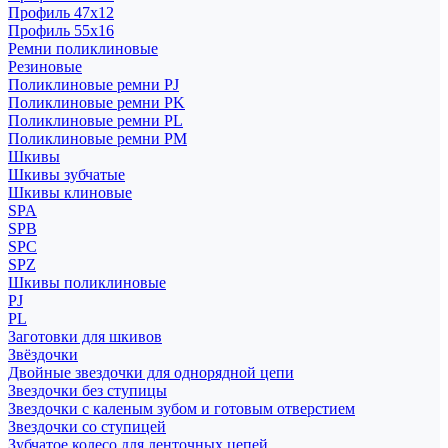
Профиль 47x12
Профиль 55x16
Ремни поликлиновые
Резиновые
Поликлиновые ремни PJ
Поликлиновые ремни PK
Поликлиновые ремни PL
Поликлиновые ремни PM
Шкивы
Шкивы зубчатые
Шкивы клиновые
SPA
SPB
SPC
SPZ
Шкивы поликлиновые
PJ
PL
Заготовки для шкивов
Звёздочки
Двойные звездочки для однорядной цепи
Звездочки без ступицы
Звездочки с каленым зубом и готовым отверстием
Звездочки со ступицей
Зубчатое колесо для ленточных цепей