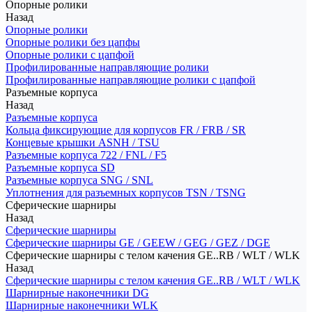
Опорные ролики
Назад
Опорные ролики
Опорные ролики без цапфы
Опорные ролики с цапфой
Профилированные направляющие ролики
Профилированные направляющие ролики с цапфой
Разъемные корпуса
Назад
Разъемные корпуса
Кольца фиксирующие для корпусов FR / FRB / SR
Концевые крышки ASNH / TSU
Разъемные корпуса 722 / FNL / F5
Разъемные корпуса SD
Разъемные корпуса SNG / SNL
Уплотнения для разъемных корпусов TSN / TSNG
Сферические шарниры
Назад
Сферические шарниры
Сферические шарниры GE / GEEW / GEG / GEZ / DGE
Сферические шарниры с телом качения GE..RB / WLT / WLK
Назад
Сферические шарниры с телом качения GE..RB / WLT / WLK
Шарнирные наконечники DG
Шарнирные наконечники WLK