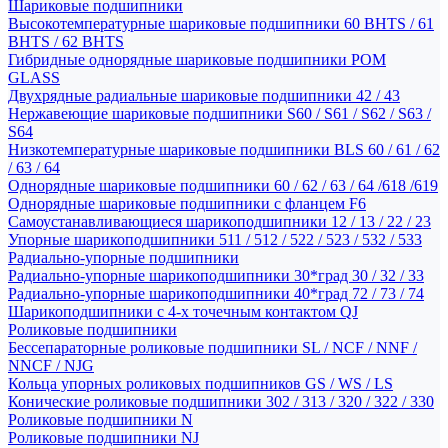
Шариковые подшипники
Высокотемпературные шариковые подшипники 60 BHTS / 61
BHTS / 62 BHTS
Гибридные однорядные шариковые подшипники POM
GLASS
Двухрядные радиальные шариковые подшипники 42 / 43
Нержавеющие шариковые подшипники S60 / S61 / S62 / S63 /
S64
Низкотемпературные шариковые подшипники BLS 60 / 61 / 62
/ 63 / 64
Однорядные шариковые подшипники 60 / 62 / 63 / 64 /618 /619
Однорядные шариковые подшипники с фланцем F6
Самоустанавливающиеся шарикоподшипники 12 / 13 / 22 / 23
Упорные шарикоподшипники 511 / 512 / 522 / 523 / 532 / 533
Радиально-упорные подшипники
Радиально-упорные шарикоподшипники 30*град 30 / 32 / 33
Радиально-упорные шарикоподшипники 40*град 72 / 73 / 74
Шарикоподшипники с 4-х точечным контактом QJ
Роликовые подшипники
Бессепараторные роликовые подшипники SL / NCF / NNF /
NNCF / NJG
Кольца упорных роликовых подшипников GS / WS / LS
Конические роликовые подшипники 302 / 313 / 320 / 322 / 330
Роликовые подшипники N
Роликовые подшипники NJ