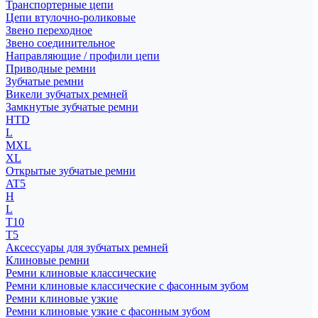
Транспортерные цепи
Цепи втулочно-роликовые
Звено переходное
Звено соединительное
Направляющие / профили цепи
Приводные ремни
Зубчатые ремни
Викели зубчатых ремней
Замкнутые зубчатые ремни
HTD
L
MXL
XL
Открытые зубчатые ремни
AT5
H
L
T10
T5
Аксессуары для зубчатых ремней
Клиновые ремни
Ремни клиновые классические
Ремни клиновые классические с фасонным зубом
Ремни клиновые узкие
Ремни клиновые узкие с фасонным зубом