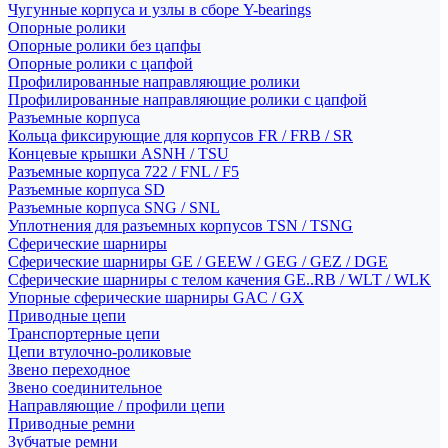
Чугунные корпуса и узлы в сборе Y-bearings
Опорные ролики
Опорные ролики без цапфы
Опорные ролики с цапфой
Профилированные направляющие ролики
Профилированные направляющие ролики с цапфой
Разъемные корпуса
Кольца фиксирующие для корпусов FR / FRB / SR
Концевые крышки ASNH / TSU
Разъемные корпуса 722 / FNL / F5
Разъемные корпуса SD
Разъемные корпуса SNG / SNL
Уплотнения для разъемных корпусов TSN / TSNG
Сферические шарниры
Сферические шарниры GE / GEEW / GEG / GEZ / DGE
Сферические шарниры с телом качения GE..RB / WLT / WLK
Упорные сферические шарниры GAC / GX
Приводные цепи
Транспортерные цепи
Цепи втулочно-роликовые
Звено переходное
Звено соединительное
Направляющие / профили цепи
Приводные ремни
Зубчатые ремни