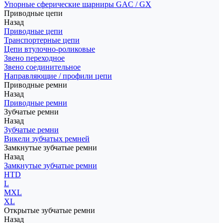
Упорные сферические шарниры GAC / GX
Приводные цепи
Назад
Приводные цепи
Транспортерные цепи
Цепи втулочно-роликовые
Звено переходное
Звено соединительное
Направляющие / профили цепи
Приводные ремни
Назад
Приводные ремни
Зубчатые ремни
Назад
Зубчатые ремни
Викели зубчатых ремней
Замкнутые зубчатые ремни
Назад
Замкнутые зубчатые ремни
HTD
L
MXL
XL
Открытые зубчатые ремни
Назад