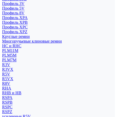
Профиль 3V
Профиль 5V
Профиль 8V
Профиль XPA
Профиль XPB
Профиль XPC
Профиль XPZ
Круглые ремни
Многоручьевые клиновые ремни
HC и RHC
PLM11M
PLM5M
PLM7M
R3V
R3VX
R5V
R5VX
R8V
RHA
RHB и HB
RSPA
RSPB
RSPC
RSPZ
усиленные R5V