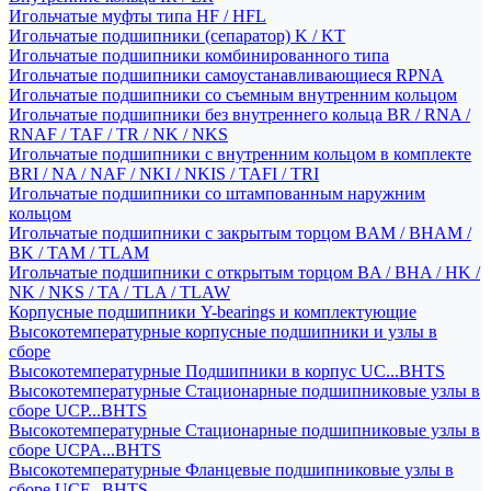
Игольчатые муфты типа HF / HFL
Игольчатые подшипники (сепаратор) K / KT
Игольчатые подшипники комбинированного типа
Игольчатые подшипники самоустанавливающиеся RPNA
Игольчатые подшипники со съемным внутренним кольцом
Игольчатые подшипники без внутреннего кольца BR / RNA /
RNAF / TAF / TR / NK / NKS
Игольчатые подшипники с внутренним кольцом в комплекте
BRI / NA / NAF / NKI / NKIS / TAFI / TRI
Игольчатые подшипники со штампованным наружним
кольцом
Игольчатые подшипники с закрытым торцом BAM / BHAM /
BK / TAM / TLAM
Игольчатые подшипники с открытым торцом BA / BHA / HK /
NK / NKS / TA / TLA / TLAW
Корпусные подшипники Y-bearings и комплектующие
Высокотемпературные корпусные подшипники и узлы в
сборе
Высокотемпературные Подшипники в корпус UC...BHTS
Высокотемпературные Стационарные подшипниковые узлы в
сборе UCP...BHTS
Высокотемпературные Стационарные подшипниковые узлы в
сборе UCPA...BHTS
Высокотемпературные Фланцевые подшипниковые узлы в
сборе UCF...BHTS