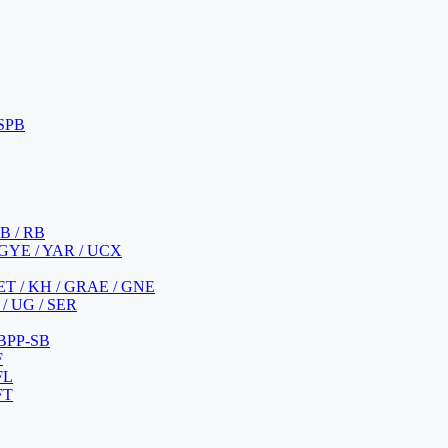
 SPB
 B / RB
 GYE / YAR / UCX
YET / KH / GRAE / GNE
/ UG / SER
 BPP-SB
F
FL
FT