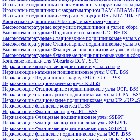
Игольчатые подшипники со штампованным наружним кольцо
Игольчатые подшипники с закрытым торцом BAM / BHAM / B
Игольчатые подшипники с открытым торцом BA / BHA / HK / 
Корпусные подшипники Y-bearings и комплектующие
Высокотемпературные корпусные подшипники и узлы в сборе
Высокотемпературные Подшипники в корпус UC...BHTS
Высокотемпературные Стационарные подшипниковые узлы в с
Высокотемпературные Стационарные подшипниковые узлы в 
Высокотемпературные Фланцевые подшипниковые узлы в сбо
Высокотемпературные Фланцевые подшипниковые узлы в сбо
Концевые крышки для Y-bearings ECY / STC
Нержавеющие корпусные подшипники и узлы в сборе
Нержавеющие натяжные подшипниковые узлы UCT...BSS
Нержавеющие Подшипники в корпус MUC / UC...BSS
Нержавеющие стационарные корпуса P...BSS
Нержавеющие Стационарные подшипниковые узлы UCP...BSS
Нержавеющие стационарные подшипниковые узлы UCPA...BS
Нержавеющие стационарные подшипниковые узлы UP.../ UP...
Нержавеющие фланцевые корпуса F...SS
Нержавеющие Фланцевые корпуса FL...BSS
Нержавеющие Фланцевые подшипниковые узлы SSBPF
Нержавеющие Фланцевые подшипниковые узлы SSBPFL
Нержавеющие Фланцевые подшипниковые узлы SSBPFT
Нержавеющие фланцевые подшипниковые узлы UCF...BSS
Нержавеющие фланцевые подшипниковые узлы UCFC...BSS