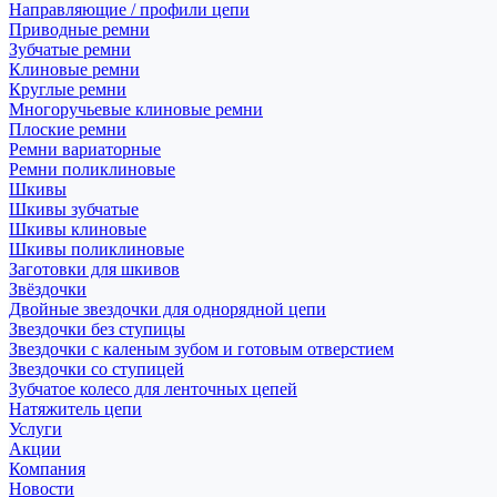
Направляющие / профили цепи
Приводные ремни
Зубчатые ремни
Клиновые ремни
Круглые ремни
Многоручьевые клиновые ремни
Плоские ремни
Ремни вариаторные
Ремни поликлиновые
Шкивы
Шкивы зубчатые
Шкивы клиновые
Шкивы поликлиновые
Заготовки для шкивов
Звёздочки
Двойные звездочки для однорядной цепи
Звездочки без ступицы
Звездочки с каленым зубом и готовым отверстием
Звездочки со ступицей
Зубчатое колесо для ленточных цепей
Натяжитель цепи
Услуги
Акции
Компания
Новости