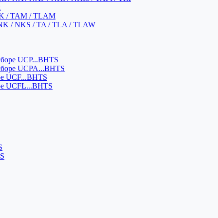
м
K / TAM / TLAM
NK / NKS / TA / TLA / TLAW
боре UCP...BHTS
сборе UCPA...BHTS
ре UCF...BHTS
ре UCFL...BHTS
S
SS