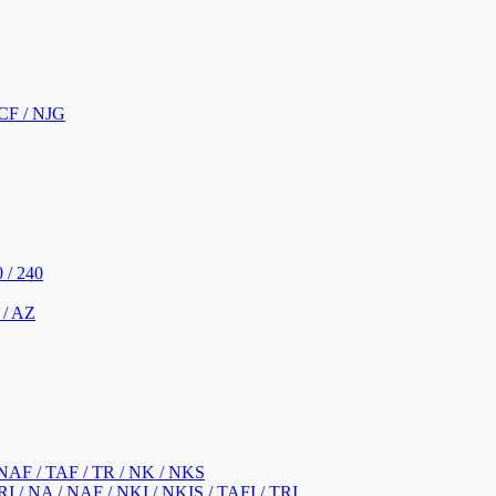
CF / NJG
 / 240
 / AZ
NAF / TAF / TR / NK / NKS
 / NA / NAF / NKI / NKIS / TAFI / TRI