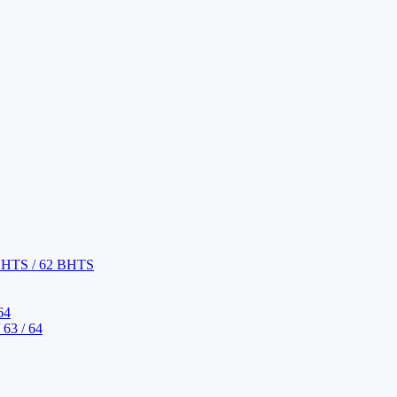
BHTS / 62 BHTS
64
63 / 64