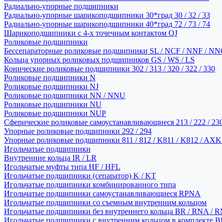
Радиально-упорные подшипники
Радиально-упорные шарикоподшипники 30*град 30 / 32 / 33
Радиально-упорные шарикоподшипники 40*град 72 / 73 / 74
Шарикоподшипники с 4-х точечным контактом QJ
Роликовые подшипники
Бессепараторные роликовые подшипники SL / NCF / NNF / NN
Кольца упорных роликовых подшипников GS / WS / LS
Конические роликовые подшипники 302 / 313 / 320 / 322 / 330
Роликовые подшипники N
Роликовые подшипники NJ
Роликовые подшипники NN / NNU
Роликовые подшипники NU
Роликовые подшипники NUP
Сферические роликовые самоустанавливающиеся 213 / 222 / 230
Упорные роликовые подшипники 292 / 294
Упорные роликовые подшипники 811 / 812 / K811 / K812 / AXK
Игольчатые подшипники
Внутренние кольца IR / LR
Игольчатые муфты типа HF / HFL
Игольчатые подшипники (сепаратор) K / KT
Игольчатые подшипники комбинированного типа
Игольчатые подшипники самоустанавливающиеся RPNA
Игольчатые подшипники со съемным внутренним кольцом
Игольчатые подшипники без внутреннего кольца BR / RNA / R
Игольчатые подшипники с внутренним кольцом в комплекте BRI