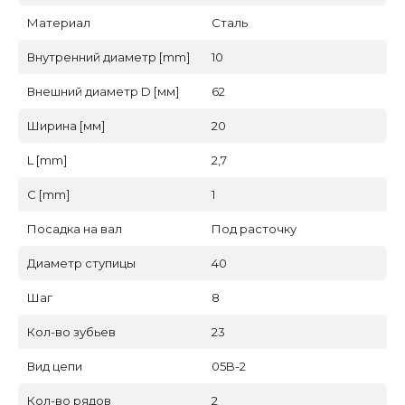
Материал
Сталь
Внутренний диаметр [mm]
10
Внешний диаметр D [мм]
62
Ширина [мм]
20
L [mm]
2,7
C [mm]
1
Посадка на вал
Под расточку
Диаметр ступицы
40
Шаг
8
Кол-во зубьев
23
Вид цепи
05B-2
Кол-во рядов
2