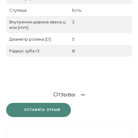
Ступица
Есть
Внутрення ширина звена ц
3
епи [mm]
Диаметр ролика [D]
5
Радиус зуба r3
8
Отзывы
ОСТАВИТЬ ОТЗЫВ