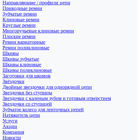
Направляющие / профили цепи
Приводные ремни
Зубчатые ремни
Клиновые ремни
Круглые ремни
Многоручьевые клиновые ремни
Плоские ремни
Ремни вариаторные
Ремни поликлиновые
Шкивы
Шкивы зубчатые
Шкивы клиновые
Шкивы поликлиновые
Заготовки для шкивов
Звёздочки
Двойные звездочки для однорядной цепи
Звездочки без ступицы
Звездочки с каленым зубом и готовым отверстием
Звездочки со ступицей
Зубчатое колесо для ленточных цепей
Натяжитель цепи
Услуги
Акции
Компания
Новости