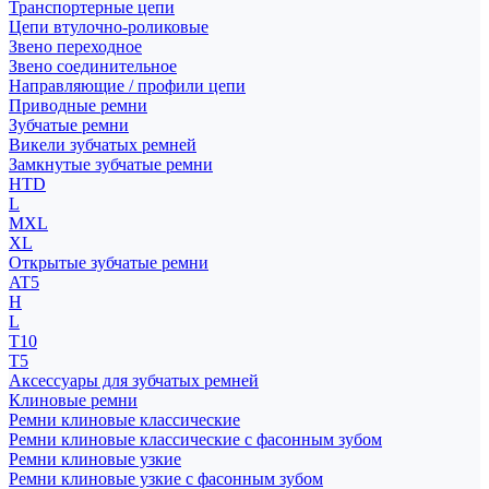
Транспортерные цепи
Цепи втулочно-роликовые
Звено переходное
Звено соединительное
Направляющие / профили цепи
Приводные ремни
Зубчатые ремни
Викели зубчатых ремней
Замкнутые зубчатые ремни
HTD
L
MXL
XL
Открытые зубчатые ремни
AT5
H
L
T10
T5
Аксессуары для зубчатых ремней
Клиновые ремни
Ремни клиновые классические
Ремни клиновые классические с фасонным зубом
Ремни клиновые узкие
Ремни клиновые узкие с фасонным зубом