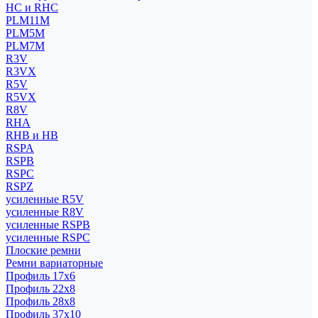
HC и RHC
PLM11M
PLM5M
PLM7M
R3V
R3VX
R5V
R5VX
R8V
RHA
RHB и HB
RSPA
RSPB
RSPC
RSPZ
усиленные R5V
усиленные R8V
усиленные RSPB
усиленные RSPC
Плоские ремни
Ремни вариаторные
Профиль 17x6
Профиль 22x8
Профиль 28x8
Профиль 37x10