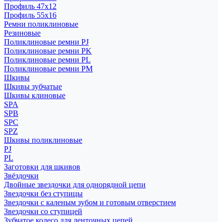
Профиль 47x12
Профиль 55x16
Ремни поликлиновые
Резиновые
Поликлиновые ремни PJ
Поликлиновые ремни PK
Поликлиновые ремни PL
Поликлиновые ремни PM
Шкивы
Шкивы зубчатые
Шкивы клиновые
SPA
SPB
SPC
SPZ
Шкивы поликлиновые
PJ
PL
Заготовки для шкивов
Звёздочки
Двойные звездочки для однорядной цепи
Звездочки без ступицы
Звездочки с каленым зубом и готовым отверстием
Звездочки со ступицей
Зубчатое колесо для ленточных цепей