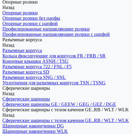
Опорные ролики
Назад
Опорные ролики
Опорные ролики без цапфы
Опорные ролики с цапфой
Профилированные направляющие ролики
Профилированные направляющие ролики с цапфой
Разъемные корпуса
Назад
Разъемные корпуса
Кольца фиксирующие для корпусов FR / FRB / SR
Концевые крышки ASNH / TSU
Разъемные корпуса 722 / FNL / F5
Разъемные корпуса SD
Разъемные корпуса SNG / SNL
Уплотнения для разъемных корпусов TSN / TSNG
Сферические шарниры
Назад
Сферические шарниры
Сферические шарниры GE / GEEW / GEG / GEZ / DGE
Сферические шарниры с телом качения GE..RB / WLT / WLK
Назад
Сферические шарниры с телом качения GE..RB / WLT / WLK
Шарнирные наконечники DG
Шарнирные наконечники WLK