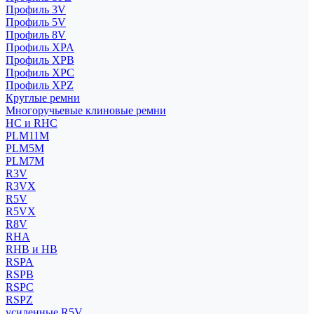
Профиль 3V
Профиль 5V
Профиль 8V
Профиль XPA
Профиль XPB
Профиль XPC
Профиль XPZ
Круглые ремни
Многоручьевые клиновые ремни
HC и RHC
PLM11M
PLM5M
PLM7M
R3V
R3VX
R5V
R5VX
R8V
RHA
RHB и HB
RSPA
RSPB
RSPC
RSPZ
усиленные R5V