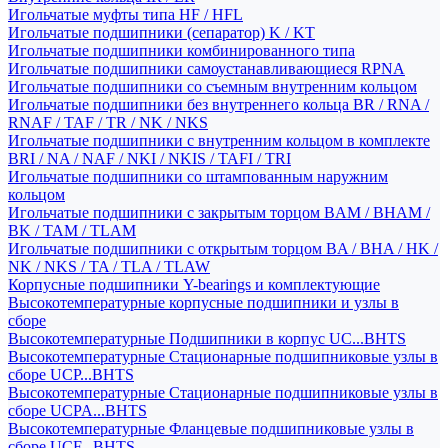
Игольчатые муфты типа HF / HFL
Игольчатые подшипники (сепаратор) K / KT
Игольчатые подшипники комбинированного типа
Игольчатые подшипники самоустанавливающиеся RPNA
Игольчатые подшипники со съемным внутренним кольцом
Игольчатые подшипники без внутреннего кольца BR / RNA /
RNAF / TAF / TR / NK / NKS
Игольчатые подшипники с внутренним кольцом в комплекте
BRI / NA / NAF / NKI / NKIS / TAFI / TRI
Игольчатые подшипники со штампованным наружним
кольцом
Игольчатые подшипники с закрытым торцом BAM / BHAM /
BK / TAM / TLAM
Игольчатые подшипники с открытым торцом BA / BHA / HK /
NK / NKS / TA / TLA / TLAW
Корпусные подшипники Y-bearings и комплектующие
Высокотемпературные корпусные подшипники и узлы в
сборе
Высокотемпературные Подшипники в корпус UC...BHTS
Высокотемпературные Стационарные подшипниковые узлы в
сборе UCP...BHTS
Высокотемпературные Стационарные подшипниковые узлы в
сборе UCPA...BHTS
Высокотемпературные Фланцевые подшипниковые узлы в
сборе UCF...BHTS