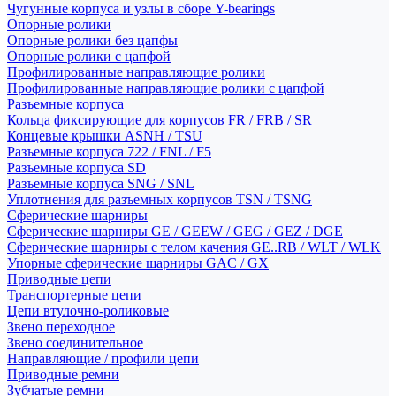
Чугунные корпуса и узлы в сборе Y-bearings
Опорные ролики
Опорные ролики без цапфы
Опорные ролики с цапфой
Профилированные направляющие ролики
Профилированные направляющие ролики с цапфой
Разъемные корпуса
Кольца фиксирующие для корпусов FR / FRB / SR
Концевые крышки ASNH / TSU
Разъемные корпуса 722 / FNL / F5
Разъемные корпуса SD
Разъемные корпуса SNG / SNL
Уплотнения для разъемных корпусов TSN / TSNG
Сферические шарниры
Сферические шарниры GE / GEEW / GEG / GEZ / DGE
Сферические шарниры с телом качения GE..RB / WLT / WLK
Упорные сферические шарниры GAC / GX
Приводные цепи
Транспортерные цепи
Цепи втулочно-роликовые
Звено переходное
Звено соединительное
Направляющие / профили цепи
Приводные ремни
Зубчатые ремни