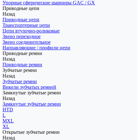
Упорные сферические шарниры GAC / GX
Приводные цепи
Назад
Приводные цепи
Транспортерные цепи
Цепи втулочно-роликовые
Звено переходное
Звено соединительное
Направляющие / профили цепи
Приводные ремни
Назад
Приводные ремни
Зубчатые ремни
Назад
Зубчатые ремни
Викели зубчатых ремней
Замкнутые зубчатые ремни
Назад
Замкнутые зубчатые ремни
HTD
L
MXL
XL
Открытые зубчатые ремни
Назад