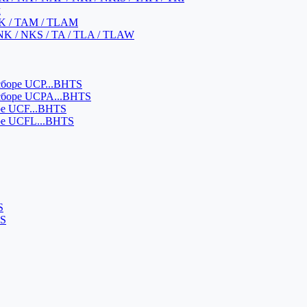
м
K / TAM / TLAM
NK / NKS / TA / TLA / TLAW
боре UCP...BHTS
сборе UCPA...BHTS
ре UCF...BHTS
ре UCFL...BHTS
S
SS