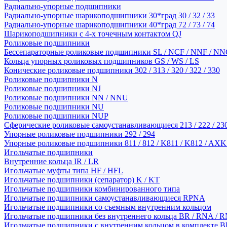
Радиально-упорные подшипники
Радиально-упорные шарикоподшипники 30*град 30 / 32 / 33
Радиально-упорные шарикоподшипники 40*град 72 / 73 / 74
Шарикоподшипники с 4-х точечным контактом QJ
Роликовые подшипники
Бессепараторные роликовые подшипники SL / NCF / NNF / NN
Кольца упорных роликовых подшипников GS / WS / LS
Конические роликовые подшипники 302 / 313 / 320 / 322 / 330
Роликовые подшипники N
Роликовые подшипники NJ
Роликовые подшипники NN / NNU
Роликовые подшипники NU
Роликовые подшипники NUP
Сферические роликовые самоустанавливающиеся 213 / 222 / 230
Упорные роликовые подшипники 292 / 294
Упорные роликовые подшипники 811 / 812 / K811 / K812 / AXK
Игольчатые подшипники
Внутренние кольца IR / LR
Игольчатые муфты типа HF / HFL
Игольчатые подшипники (сепаратор) K / KT
Игольчатые подшипники комбинированного типа
Игольчатые подшипники самоустанавливающиеся RPNA
Игольчатые подшипники со съемным внутренним кольцом
Игольчатые подшипники без внутреннего кольца BR / RNA / R
Игольчатые подшипники с внутренним кольцом в комплекте BRI