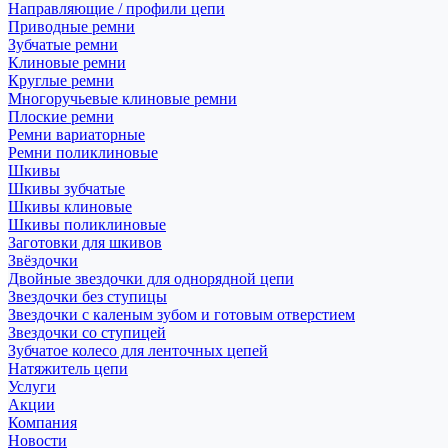
Направляющие / профили цепи
Приводные ремни
Зубчатые ремни
Клиновые ремни
Круглые ремни
Многоручьевые клиновые ремни
Плоские ремни
Ремни вариаторные
Ремни поликлиновые
Шкивы
Шкивы зубчатые
Шкивы клиновые
Шкивы поликлиновые
Заготовки для шкивов
Звёздочки
Двойные звездочки для однорядной цепи
Звездочки без ступицы
Звездочки с каленым зубом и готовым отверстием
Звездочки со ступицей
Зубчатое колесо для ленточных цепей
Натяжитель цепи
Услуги
Акции
Компания
Новости