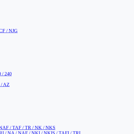
CF / NJG
 / 240
 / AZ
NAF / TAF / TR / NK / NKS
 / NA / NAF / NKI / NKIS / TAFI / TRI