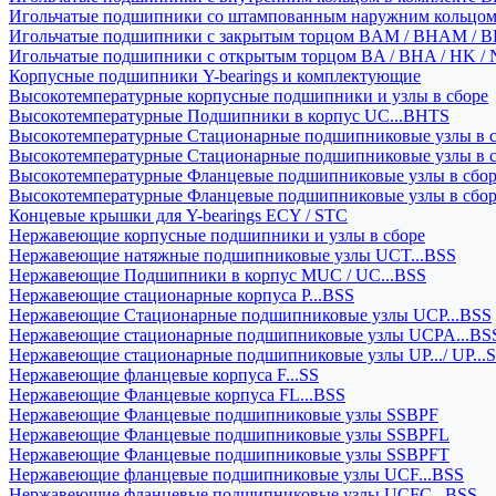
Игольчатые подшипники со штампованным наружним кольцо
Игольчатые подшипники с закрытым торцом BAM / BHAM / B
Игольчатые подшипники с открытым торцом BA / BHA / HK / 
Корпусные подшипники Y-bearings и комплектующие
Высокотемпературные корпусные подшипники и узлы в сборе
Высокотемпературные Подшипники в корпус UC...BHTS
Высокотемпературные Стационарные подшипниковые узлы в с
Высокотемпературные Стационарные подшипниковые узлы в 
Высокотемпературные Фланцевые подшипниковые узлы в сбо
Высокотемпературные Фланцевые подшипниковые узлы в сбо
Концевые крышки для Y-bearings ECY / STC
Нержавеющие корпусные подшипники и узлы в сборе
Нержавеющие натяжные подшипниковые узлы UCT...BSS
Нержавеющие Подшипники в корпус MUC / UC...BSS
Нержавеющие стационарные корпуса P...BSS
Нержавеющие Стационарные подшипниковые узлы UCP...BSS
Нержавеющие стационарные подшипниковые узлы UCPA...BS
Нержавеющие стационарные подшипниковые узлы UP.../ UP...
Нержавеющие фланцевые корпуса F...SS
Нержавеющие Фланцевые корпуса FL...BSS
Нержавеющие Фланцевые подшипниковые узлы SSBPF
Нержавеющие Фланцевые подшипниковые узлы SSBPFL
Нержавеющие Фланцевые подшипниковые узлы SSBPFT
Нержавеющие фланцевые подшипниковые узлы UCF...BSS
Нержавеющие фланцевые подшипниковые узлы UCFC...BSS