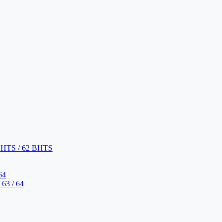
BHTS / 62 BHTS
64
63 / 64