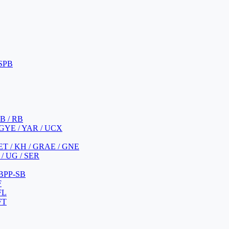
 SPB
 B / RB
 GYE / YAR / UCX
YET / KH / GRAE / GNE
/ UG / SER
 BPP-SB
F
FL
FT