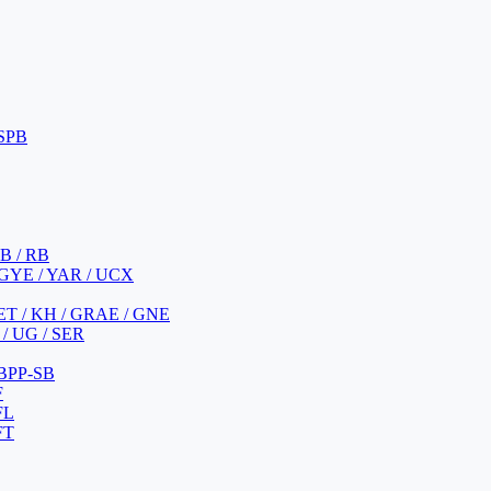
 SPB
 B / RB
 GYE / YAR / UCX
YET / KH / GRAE / GNE
/ UG / SER
 BPP-SB
F
FL
FT