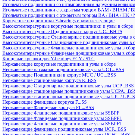
Игольчатые подшипники со штампованным наружним кольцо
Игольчатые подшипники с закрытым торцом BAM / BHAM / B
Игольчатые подшипники с открытым торцом BA / BHA / HK / 
Корпусные подшипники Y-bearings и комплектующие
Высокотемпературные корпусные подшипники и узлы в сборе
Высокотемпературные Подшипники в корпус UC...BHTS
Высокотемпературные Стационарные подшипниковые узлы в с
Высокотемпературные Стационарные подшипниковые узлы в 
Высокотемпературные Фланцевые подшипниковые узлы в сбо
Высокотемпературные Фланцевые подшипниковые узлы в сбо
Концевые крышки для Y-bearings ECY / STC
Нержавеющие корпусные подшипники и узлы в сборе
Нержавеющие натяжные подшипниковые узлы UCT...BSS
Нержавеющие Подшипники в корпус MUC / UC...BSS
Нержавеющие стационарные корпуса P...BSS
Нержавеющие Стационарные подшипниковые узлы UCP...BSS
Нержавеющие стационарные подшипниковые узлы UCPA...BS
Нержавеющие стационарные подшипниковые узлы UP.../ UP...
Нержавеющие фланцевые корпуса F...SS
Нержавеющие Фланцевые корпуса FL...BSS
Нержавеющие Фланцевые подшипниковые узлы SSBPF
Нержавеющие Фланцевые подшипниковые узлы SSBPFL
Нержавеющие Фланцевые подшипниковые узлы SSBPFT
Нержавеющие фланцевые подшипниковые узлы UCF...BSS
Нержавеющие фланцевые подшипниковые узлы UCFC...BSS