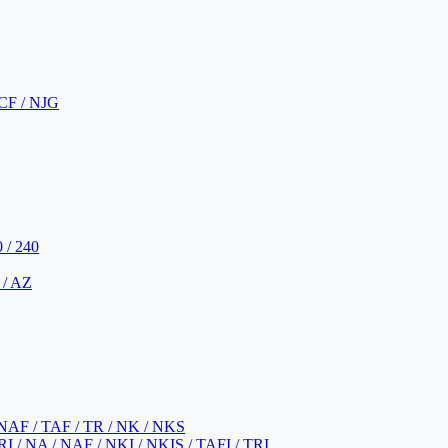
CF / NJG
 / 240
 / AZ
NAF / TAF / TR / NK / NKS
 / NA / NAF / NKI / NKIS / TAFI / TRI