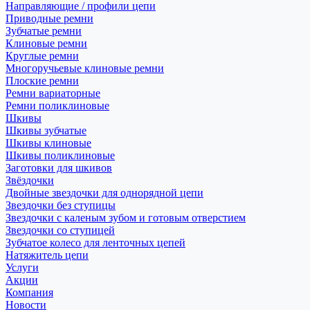
Направляющие / профили цепи
Приводные ремни
Зубчатые ремни
Клиновые ремни
Круглые ремни
Многоручьевые клиновые ремни
Плоские ремни
Ремни вариаторные
Ремни поликлиновые
Шкивы
Шкивы зубчатые
Шкивы клиновые
Шкивы поликлиновые
Заготовки для шкивов
Звёздочки
Двойные звездочки для однорядной цепи
Звездочки без ступицы
Звездочки с каленым зубом и готовым отверстием
Звездочки со ступицей
Зубчатое колесо для ленточных цепей
Натяжитель цепи
Услуги
Акции
Компания
Новости