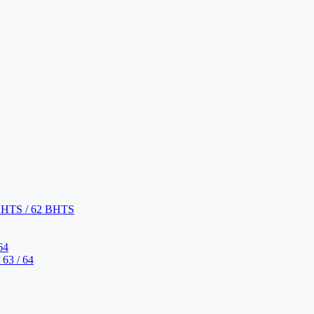
BHTS / 62 BHTS
64
63 / 64