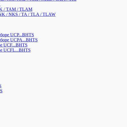
м
K / TAM / TLAM
NK / NKS / TA / TLA / TLAW
боре UCP...BHTS
сборе UCPA...BHTS
ре UCF...BHTS
ре UCFL...BHTS
S
SS