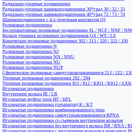
Радиально-упорные подшипники
Радиально-упорные шарикоподшипники 30*град 30 / 32 / 33
Радиально-упорные шарикоподшипники 40*град 72 / 73 / 74
Шарикоподшипники с 4-х точечным контактом QJ
Роликовые подшипники
Бессепараторные роликовые подшипники SL / NCF / NNF / NN
Кольца упорных роликовых подшипников GS / WS / LS
Конические роликовые подшипники 302 / 313 / 320 / 322 / 330
Роликовые подшипники N
Роликовые подшипники NJ
Роликовые подшипники NN / NNU
Роликовые подшипники NU
Роликовые подшипники NUP
Сферические роликовые самоустанавливающиеся 213 / 222 / 230
Упорные роликовые подшипники 292 / 294
Упорные роликовые подшипники 811 / 812 / K811 / K812 / AXK
Игольчатые подшипники
Внутренние кольца IR / LR
Игольчатые муфты типа HF / HFL
Игольчатые подшипники (сепаратор) K / KT
Игольчатые подшипники комбинированного типа
Игольчатые подшипники самоустанавливающиеся RPNA
Игольчатые подшипники со съемным внутренним кольцом
Игольчатые подшипники без внутреннего кольца BR / RNA / R
Игольчатые подшипники с внутренним кольцом в комплекте BRI