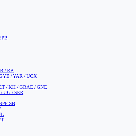
 SPB
 B / RB
 GYE / YAR / UCX
YET / KH / GRAE / GNE
/ UG / SER
 BPP-SB
F
FL
FT