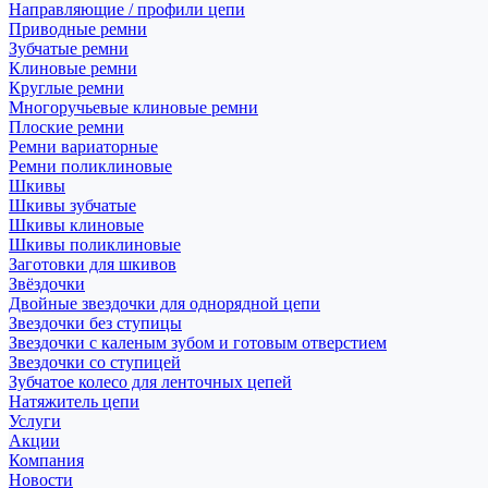
Направляющие / профили цепи
Приводные ремни
Зубчатые ремни
Клиновые ремни
Круглые ремни
Многоручьевые клиновые ремни
Плоские ремни
Ремни вариаторные
Ремни поликлиновые
Шкивы
Шкивы зубчатые
Шкивы клиновые
Шкивы поликлиновые
Заготовки для шкивов
Звёздочки
Двойные звездочки для однорядной цепи
Звездочки без ступицы
Звездочки с каленым зубом и готовым отверстием
Звездочки со ступицей
Зубчатое колесо для ленточных цепей
Натяжитель цепи
Услуги
Акции
Компания
Новости