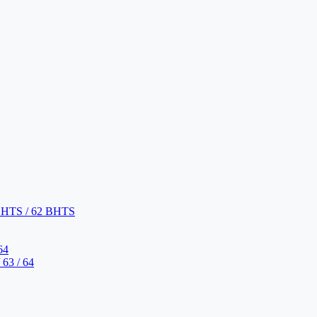
BHTS / 62 BHTS
64
63 / 64