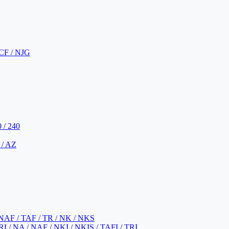
CF / NJG
 / 240
 / AZ
NAF / TAF / TR / NK / NKS
 / NA / NAF / NKI / NKIS / TAFI / TRI