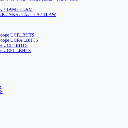
м
K / TAM / TLAM
NK / NKS / TA / TLA / TLAW
боре UCP...BHTS
сборе UCPA...BHTS
ре UCF...BHTS
ре UCFL...BHTS
S
SS