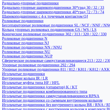
Радиально-упорные подшипники
Радиально-упорные шарикоподшипники 30*град 30 / 32 / 33
Радиально-упорные шарикоподшипники 40*град 72 / 73 / 74
Шарикоподшипники с 4-х точечным контактом QJ
Роликовые подшипники
Бессепараторные роликовые подшипники SL / NCF / NNF / NN
Кольца упорных роликовых подшипников GS / WS / LS
Конические роликовые подшипники 302 / 313 / 320 / 322 / 330
Роликовые подшипники N
Роликовые подшипники NJ
Роликовые подшипники NN / NNU
Роликовые подшипники NU
Роликовые подшипники NUP
Сферические роликовые самоустанавливающиеся 213 / 222 / 230
Упорные роликовые подшипники 292 / 294
Упорные роликовые подшипники 811 / 812 / K811 / K812 / AXK
Игольчатые подшипники
Внутренние кольца IR / LR
Игольчатые муфты типа HF / HFL
Игольчатые подшипники (сепаратор) K / KT
Игольчатые подшипники комбинированного типа
Игольчатые подшипники самоустанавливающиеся RPNA
Игольчатые подшипники со съемным внутренним кольцом
Игольчатые подшипники без внутреннего кольца BR / RNA / R
Игольчатые подшипники с внутренним кольцом в комплекте BRI