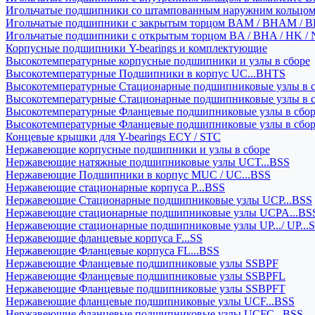
Игольчатые подшипники со штампованным наружним кольцо
Игольчатые подшипники с закрытым торцом BAM / BHAM / B
Игольчатые подшипники с открытым торцом BA / BHA / HK / 
Корпусные подшипники Y-bearings и комплектующие
Высокотемпературные корпусные подшипники и узлы в сборе
Высокотемпературные Подшипники в корпус UC...BHTS
Высокотемпературные Стационарные подшипниковые узлы в с
Высокотемпературные Стационарные подшипниковые узлы в 
Высокотемпературные Фланцевые подшипниковые узлы в сбо
Высокотемпературные Фланцевые подшипниковые узлы в сбо
Концевые крышки для Y-bearings ECY / STC
Нержавеющие корпусные подшипники и узлы в сборе
Нержавеющие натяжные подшипниковые узлы UCT...BSS
Нержавеющие Подшипники в корпус MUC / UC...BSS
Нержавеющие стационарные корпуса P...BSS
Нержавеющие Стационарные подшипниковые узлы UCP...BSS
Нержавеющие стационарные подшипниковые узлы UCPA...BS
Нержавеющие стационарные подшипниковые узлы UP.../ UP...
Нержавеющие фланцевые корпуса F...SS
Нержавеющие Фланцевые корпуса FL...BSS
Нержавеющие Фланцевые подшипниковые узлы SSBPF
Нержавеющие Фланцевые подшипниковые узлы SSBPFL
Нержавеющие Фланцевые подшипниковые узлы SSBPFT
Нержавеющие фланцевые подшипниковые узлы UCF...BSS
Нержавеющие фланцевые подшипниковые узлы UCFC...BSS