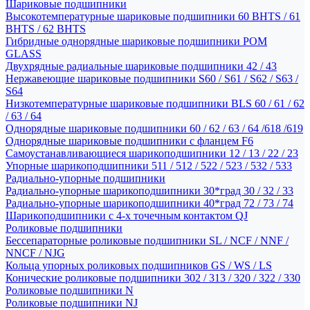
Шариковые подшипники
Высокотемпературные шариковые подшипники 60 BHTS / 61
BHTS / 62 BHTS
Гибридные однорядные шариковые подшипники POM
GLASS
Двухрядные радиальные шариковые подшипники 42 / 43
Нержавеющие шариковые подшипники S60 / S61 / S62 / S63 /
S64
Низкотемпературные шариковые подшипники BLS 60 / 61 / 62
/ 63 / 64
Однорядные шариковые подшипники 60 / 62 / 63 / 64 /618 /619
Однорядные шариковые подшипники с фланцем F6
Самоустанавливающиеся шарикоподшипники 12 / 13 / 22 / 23
Упорные шарикоподшипники 511 / 512 / 522 / 523 / 532 / 533
Радиально-упорные подшипники
Радиально-упорные шарикоподшипники 30*град 30 / 32 / 33
Радиально-упорные шарикоподшипники 40*град 72 / 73 / 74
Шарикоподшипники с 4-х точечным контактом QJ
Роликовые подшипники
Бессепараторные роликовые подшипники SL / NCF / NNF /
NNCF / NJG
Кольца упорных роликовых подшипников GS / WS / LS
Конические роликовые подшипники 302 / 313 / 320 / 322 / 330
Роликовые подшипники N
Роликовые подшипники NJ