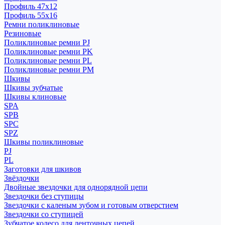
Профиль 47x12
Профиль 55x16
Ремни поликлиновые
Резиновые
Поликлиновые ремни PJ
Поликлиновые ремни PK
Поликлиновые ремни PL
Поликлиновые ремни PM
Шкивы
Шкивы зубчатые
Шкивы клиновые
SPA
SPB
SPC
SPZ
Шкивы поликлиновые
PJ
PL
Заготовки для шкивов
Звёздочки
Двойные звездочки для однорядной цепи
Звездочки без ступицы
Звездочки с каленым зубом и готовым отверстием
Звездочки со ступицей
Зубчатое колесо для ленточных цепей