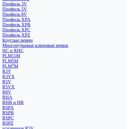
Профиль 3V
Профиль 5V
Профиль 8V
Профиль XPA
Профиль XPB
Профиль XPC
Профиль XPZ
Круглые ремни
Многоручьевые клиновые ремни
HC и RHC
PLM11M
PLM5M
PLM7M
R3V
R3VX
R5V
R5VX
R8V
RHA
RHB и HB
RSPA
RSPB
RSPC
RSPZ
усиленные R5V