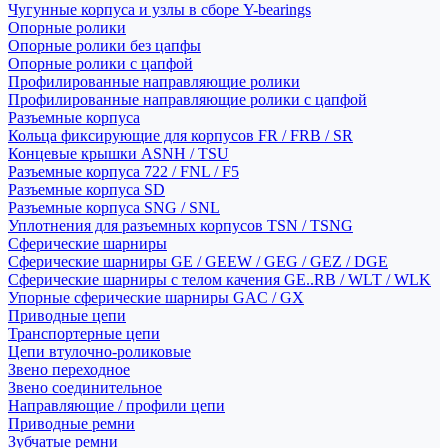
Чугунные корпуса и узлы в сборе Y-bearings
Опорные ролики
Опорные ролики без цапфы
Опорные ролики с цапфой
Профилированные направляющие ролики
Профилированные направляющие ролики с цапфой
Разъемные корпуса
Кольца фиксирующие для корпусов FR / FRB / SR
Концевые крышки ASNH / TSU
Разъемные корпуса 722 / FNL / F5
Разъемные корпуса SD
Разъемные корпуса SNG / SNL
Уплотнения для разъемных корпусов TSN / TSNG
Сферические шарниры
Сферические шарниры GE / GEEW / GEG / GEZ / DGE
Сферические шарниры с телом качения GE..RB / WLT / WLK
Упорные сферические шарниры GAC / GX
Приводные цепи
Транспортерные цепи
Цепи втулочно-роликовые
Звено переходное
Звено соединительное
Направляющие / профили цепи
Приводные ремни
Зубчатые ремни