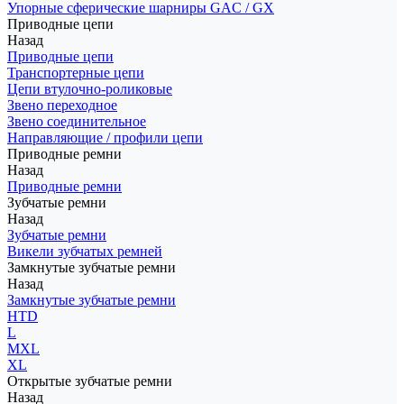
Упорные сферические шарниры GAC / GX
Приводные цепи
Назад
Приводные цепи
Транспортерные цепи
Цепи втулочно-роликовые
Звено переходное
Звено соединительное
Направляющие / профили цепи
Приводные ремни
Назад
Приводные ремни
Зубчатые ремни
Назад
Зубчатые ремни
Викели зубчатых ремней
Замкнутые зубчатые ремни
Назад
Замкнутые зубчатые ремни
HTD
L
MXL
XL
Открытые зубчатые ремни
Назад