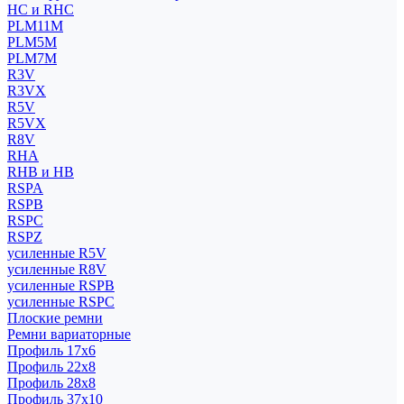
HC и RHC
PLM11M
PLM5M
PLM7M
R3V
R3VX
R5V
R5VX
R8V
RHA
RHB и HB
RSPA
RSPB
RSPC
RSPZ
усиленные R5V
усиленные R8V
усиленные RSPB
усиленные RSPC
Плоские ремни
Ремни вариаторные
Профиль 17x6
Профиль 22x8
Профиль 28x8
Профиль 37x10