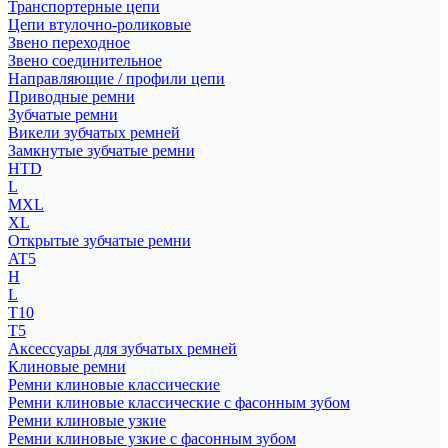
Транспортерные цепи
Цепи втулочно-роликовые
Звено переходное
Звено соединительное
Направляющие / профили цепи
Приводные ремни
Зубчатые ремни
Викели зубчатых ремней
Замкнутые зубчатые ремни
HTD
L
MXL
XL
Открытые зубчатые ремни
AT5
H
L
T10
T5
Аксессуары для зубчатых ремней
Клиновые ремни
Ремни клиновые классические
Ремни клиновые классические с фасонным зубом
Ремни клиновые узкие
Ремни клиновые узкие с фасонным зубом