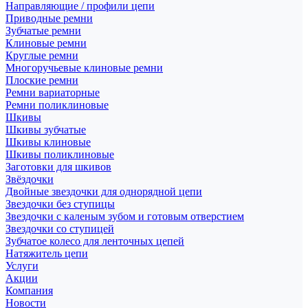
Направляющие / профили цепи
Приводные ремни
Зубчатые ремни
Клиновые ремни
Круглые ремни
Многоручьевые клиновые ремни
Плоские ремни
Ремни вариаторные
Ремни поликлиновые
Шкивы
Шкивы зубчатые
Шкивы клиновые
Шкивы поликлиновые
Заготовки для шкивов
Звёздочки
Двойные звездочки для однорядной цепи
Звездочки без ступицы
Звездочки с каленым зубом и готовым отверстием
Звездочки со ступицей
Зубчатое колесо для ленточных цепей
Натяжитель цепи
Услуги
Акции
Компания
Новости