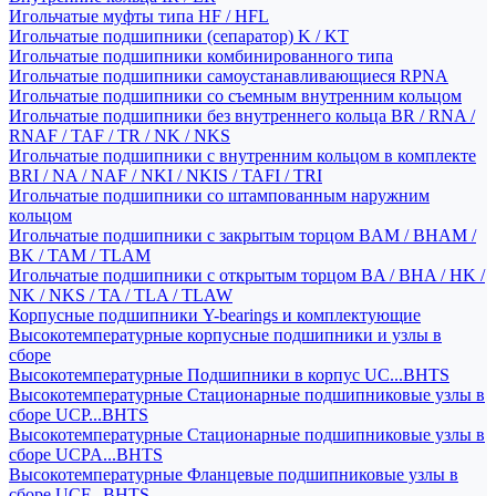
Игольчатые муфты типа HF / HFL
Игольчатые подшипники (сепаратор) K / KT
Игольчатые подшипники комбинированного типа
Игольчатые подшипники самоустанавливающиеся RPNA
Игольчатые подшипники со съемным внутренним кольцом
Игольчатые подшипники без внутреннего кольца BR / RNA /
RNAF / TAF / TR / NK / NKS
Игольчатые подшипники с внутренним кольцом в комплекте
BRI / NA / NAF / NKI / NKIS / TAFI / TRI
Игольчатые подшипники со штампованным наружним
кольцом
Игольчатые подшипники с закрытым торцом BAM / BHAM /
BK / TAM / TLAM
Игольчатые подшипники с открытым торцом BA / BHA / HK /
NK / NKS / TA / TLA / TLAW
Корпусные подшипники Y-bearings и комплектующие
Высокотемпературные корпусные подшипники и узлы в
сборе
Высокотемпературные Подшипники в корпус UC...BHTS
Высокотемпературные Стационарные подшипниковые узлы в
сборе UCP...BHTS
Высокотемпературные Стационарные подшипниковые узлы в
сборе UCPA...BHTS
Высокотемпературные Фланцевые подшипниковые узлы в
сборе UCF...BHTS