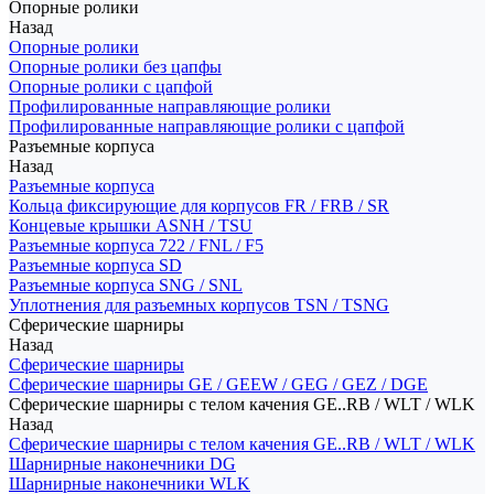
Опорные ролики
Назад
Опорные ролики
Опорные ролики без цапфы
Опорные ролики с цапфой
Профилированные направляющие ролики
Профилированные направляющие ролики с цапфой
Разъемные корпуса
Назад
Разъемные корпуса
Кольца фиксирующие для корпусов FR / FRB / SR
Концевые крышки ASNH / TSU
Разъемные корпуса 722 / FNL / F5
Разъемные корпуса SD
Разъемные корпуса SNG / SNL
Уплотнения для разъемных корпусов TSN / TSNG
Сферические шарниры
Назад
Сферические шарниры
Сферические шарниры GE / GEEW / GEG / GEZ / DGE
Сферические шарниры с телом качения GE..RB / WLT / WLK
Назад
Сферические шарниры с телом качения GE..RB / WLT / WLK
Шарнирные наконечники DG
Шарнирные наконечники WLK