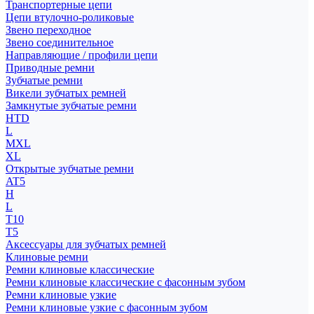
Транспортерные цепи
Цепи втулочно-роликовые
Звено переходное
Звено соединительное
Направляющие / профили цепи
Приводные ремни
Зубчатые ремни
Викели зубчатых ремней
Замкнутые зубчатые ремни
HTD
L
MXL
XL
Открытые зубчатые ремни
AT5
H
L
T10
T5
Аксессуары для зубчатых ремней
Клиновые ремни
Ремни клиновые классические
Ремни клиновые классические с фасонным зубом
Ремни клиновые узкие
Ремни клиновые узкие с фасонным зубом