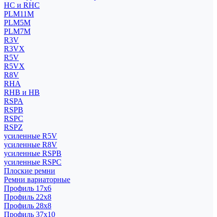
HC и RHC
PLM11M
PLM5M
PLM7M
R3V
R3VX
R5V
R5VX
R8V
RHA
RHB и HB
RSPA
RSPB
RSPC
RSPZ
усиленные R5V
усиленные R8V
усиленные RSPB
усиленные RSPC
Плоские ремни
Ремни вариаторные
Профиль 17x6
Профиль 22x8
Профиль 28x8
Профиль 37x10