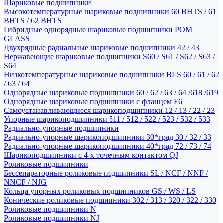
Шариковые подшипники
Высокотемпературные шариковые подшипники 60 BHTS / 61
BHTS / 62 BHTS
Гибридные однорядные шариковые подшипники POM
GLASS
Двухрядные радиальные шариковые подшипники 42 / 43
Нержавеющие шариковые подшипники S60 / S61 / S62 / S63 /
S64
Низкотемпературные шариковые подшипники BLS 60 / 61 / 62
/ 63 / 64
Однорядные шариковые подшипники 60 / 62 / 63 / 64 /618 /619
Однорядные шариковые подшипники с фланцем F6
Самоустанавливающиеся шарикоподшипники 12 / 13 / 22 / 23
Упорные шарикоподшипники 511 / 512 / 522 / 523 / 532 / 533
Радиально-упорные подшипники
Радиально-упорные шарикоподшипники 30*град 30 / 32 / 33
Радиально-упорные шарикоподшипники 40*град 72 / 73 / 74
Шарикоподшипники с 4-х точечным контактом QJ
Роликовые подшипники
Бессепараторные роликовые подшипники SL / NCF / NNF /
NNCF / NJG
Кольца упорных роликовых подшипников GS / WS / LS
Конические роликовые подшипники 302 / 313 / 320 / 322 / 330
Роликовые подшипники N
Роликовые подшипники NJ