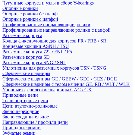
Чугунные корпуса и узлы в сборе Y-bearings
Опорные ролики
Опорные ролики без цапфы
Опорные ролики с цапфой
Профилированные направляющие ролики
Профилированные направляющие ролики с цапфой
Разъемные корпуса
Кольца фиксирующие для корпусов FR / FRB / SR
Концевые крышки ASNH / TSU
Разъемные корпуса 722 / FNL / F5
Разъемные корпуса SD
Разъемные корпуса SNG / SNL
Уплотнения для разъемных корпусов TSN / TSNG
Сферические шарниры
Сферические шарниры GE / GEEW / GEG / GEZ / DGE
Сферические шарниры с телом качения GE..RB / WLT / WLK
Упорные сферические шарниры GAC / GX
Приводные цепи
Транспортерные цепи
Цепи втулочно-роликовые
Звено переходное
Звено соединительное
Направляющие / профили цепи
Приводные ремни
Зубчатые ремни