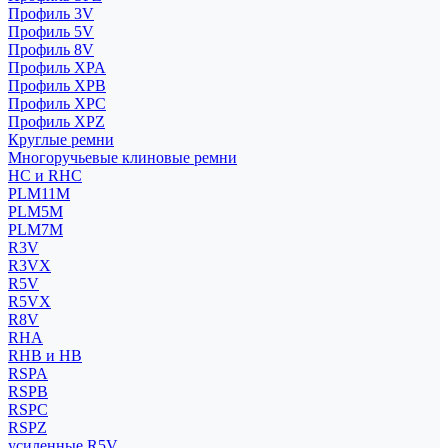
Профиль 3V
Профиль 5V
Профиль 8V
Профиль XPA
Профиль XPB
Профиль XPC
Профиль XPZ
Круглые ремни
Многоручьевые клиновые ремни
HC и RHC
PLM11M
PLM5M
PLM7M
R3V
R3VX
R5V
R5VX
R8V
RHA
RHB и HB
RSPA
RSPB
RSPC
RSPZ
усиленные R5V