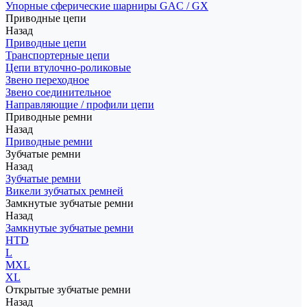
Упорные сферические шарниры GAC / GX
Приводные цепи
Назад
Приводные цепи
Транспортерные цепи
Цепи втулочно-роликовые
Звено переходное
Звено соединительное
Направляющие / профили цепи
Приводные ремни
Назад
Приводные ремни
Зубчатые ремни
Назад
Зубчатые ремни
Викели зубчатых ремней
Замкнутые зубчатые ремни
Назад
Замкнутые зубчатые ремни
HTD
L
MXL
XL
Открытые зубчатые ремни
Назад