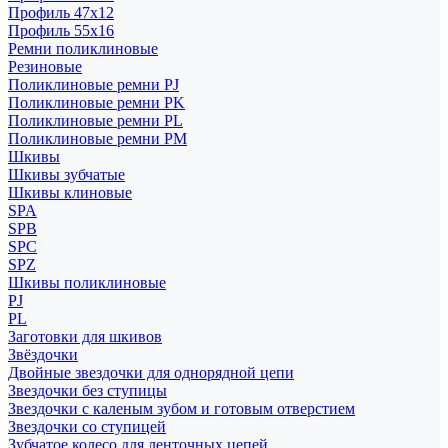
Профиль 47x12
Профиль 55x16
Ремни поликлиновые
Резиновые
Поликлиновые ремни PJ
Поликлиновые ремни PK
Поликлиновые ремни PL
Поликлиновые ремни PM
Шкивы
Шкивы зубчатые
Шкивы клиновые
SPA
SPB
SPC
SPZ
Шкивы поликлиновые
PJ
PL
Заготовки для шкивов
Звёздочки
Двойные звездочки для однорядной цепи
Звездочки без ступицы
Звездочки с каленым зубом и готовым отверстием
Звездочки со ступицей
Зубчатое колесо для ленточных цепей