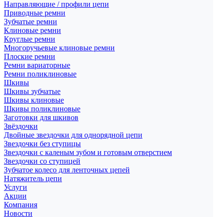
Направляющие / профили цепи
Приводные ремни
Зубчатые ремни
Клиновые ремни
Круглые ремни
Многоручьевые клиновые ремни
Плоские ремни
Ремни вариаторные
Ремни поликлиновые
Шкивы
Шкивы зубчатые
Шкивы клиновые
Шкивы поликлиновые
Заготовки для шкивов
Звёздочки
Двойные звездочки для однорядной цепи
Звездочки без ступицы
Звездочки с каленым зубом и готовым отверстием
Звездочки со ступицей
Зубчатое колесо для ленточных цепей
Натяжитель цепи
Услуги
Акции
Компания
Новости