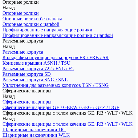
Опорные ролики
Назад
Опорные ролики
Опорные ролики без цапфы
Опорные ролики с цапфой
Профилированные направляющие ролики
Профилированные направляющие ролики с цапфой
Разъемные корпуса
Назад
Разъемные корпуса
Кольца фиксирующие для корпусов FR / FRB / SR
Концевые крышки ASNH / TSU
Разъемные корпуса 722 / FNL / F5
Разъемные корпуса SD
Разъемные корпуса SNG / SNL
Уплотнения для разъемных корпусов TSN / TSNG
Сферические шарниры
Назад
Сферические шарниры
Сферические шарниры GE / GEEW / GEG / GEZ / DGE
Сферические шарниры с телом качения GE..RB / WLT / WLK
Назад
Сферические шарниры с телом качения GE..RB / WLT / WLK
Шарнирные наконечники DG
Шарнирные наконечники WLK