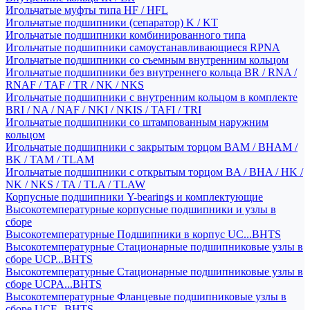
Игольчатые муфты типа HF / HFL
Игольчатые подшипники (сепаратор) K / KT
Игольчатые подшипники комбинированного типа
Игольчатые подшипники самоустанавливающиеся RPNA
Игольчатые подшипники со съемным внутренним кольцом
Игольчатые подшипники без внутреннего кольца BR / RNA /
RNAF / TAF / TR / NK / NKS
Игольчатые подшипники с внутренним кольцом в комплекте
BRI / NA / NAF / NKI / NKIS / TAFI / TRI
Игольчатые подшипники со штампованным наружним
кольцом
Игольчатые подшипники с закрытым торцом BAM / BHAM /
BK / TAM / TLAM
Игольчатые подшипники с открытым торцом BA / BHA / HK /
NK / NKS / TA / TLA / TLAW
Корпусные подшипники Y-bearings и комплектующие
Высокотемпературные корпусные подшипники и узлы в
сборе
Высокотемпературные Подшипники в корпус UC...BHTS
Высокотемпературные Стационарные подшипниковые узлы в
сборе UCP...BHTS
Высокотемпературные Стационарные подшипниковые узлы в
сборе UCPA...BHTS
Высокотемпературные Фланцевые подшипниковые узлы в
сборе UCF...BHTS