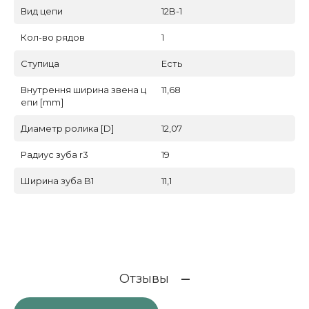
Вид цепи
12B-1
Кол-во рядов
1
Ступица
Есть
Внутрення ширина звена ц
11,68
епи [mm]
Диаметр ролика [D]
12,07
Радиус зуба r3
19
Ширина зуба B1
11,1
Отзывы