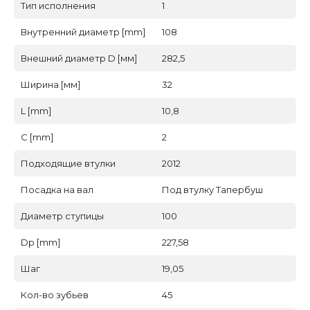
Тип исполнения
1
Внутренний диаметр [mm]
108
Внешний диаметр D [мм]
282,5
Ширина [мм]
32
L [mm]
10,8
C [mm]
2
Подходящие втулки
2012
Посадка на вал
Под втулку Тапербуш
Диаметр ступицы
100
Dp [mm]
227,58
Шаг
19,05
Кол-во зубьев
45