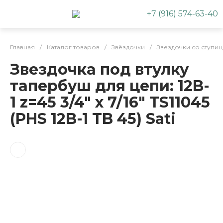
+7 (916) 574-63-40
Главная
/
Каталог товаров
/
Звёздочки
/
Звездочки со ступи
Звездочка под втулку
тапербуш для цепи: 12B-
1 z=45 3/4" x 7/16" TS11045
(PHS 12B-1 TB 45) Sati