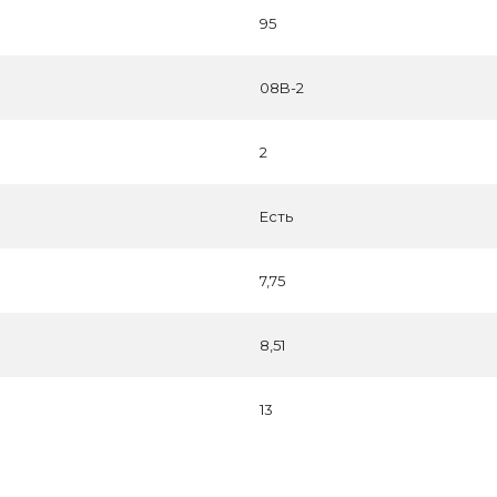
95
08B-2
2
Есть
7,75
8,51
13