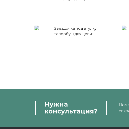
08B-3 z=21 1/2" x 5/16"
TT09021 Sati
Звездочка под втулку
тапербуш для цепи:
08B-2 z=45 1/2" x 5/16"
TD09045 (PHS 08B-2 ТВ
45) Sati
Нужна
Помо
консультация?
сохр