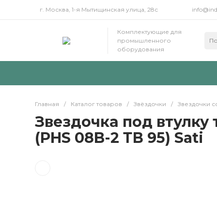
г. Москва, 1-я Мытищинская улица, 28с
info@ind
Комплектующие для
промышленного
оборудования
Главная
/
Каталог товаров
/
Звёздочки
/
Звездочки с
Звездочка под втулку т
(PHS 08B-2 ТВ 95) Sati