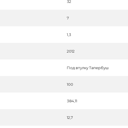
32
7
1,3
2012
Под втулку Тапербуш
100
384,11
12,7