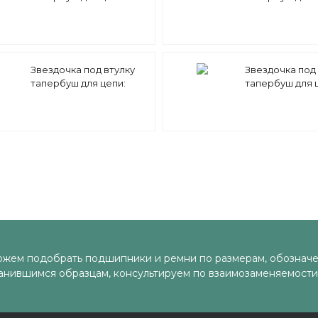
08B-3 z=19 1/2" x 5/16"
08B-3 z=17 1/2" x
TT09019 Sati
TT09017 Sati
Звездочка под втулку
Звездочка под 
тапербуш для цепи:
тапербуш для 
08B-2 z=38 1/2" x 5/16"
08B-2 z=30 1/2" x
TD09038 (PHS 08B-2 ТВ
TD09030 (PHS 
38) Sati
30) Sati
жем подобрать подшипники и ремни по размерам, обозначе
анившимся образцам, консультируем по взаимозаменяемости