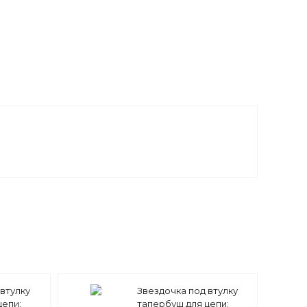
втулку
Звездочка под втулку
цепи:
тапербуш для цепи: