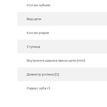
Кол-во зубьев
Вид цепи
Кол-во рядов
Ступица
Внутрення ширина звена цепи [mm]
Диаметр ролика [D]
Радиус зуба r3