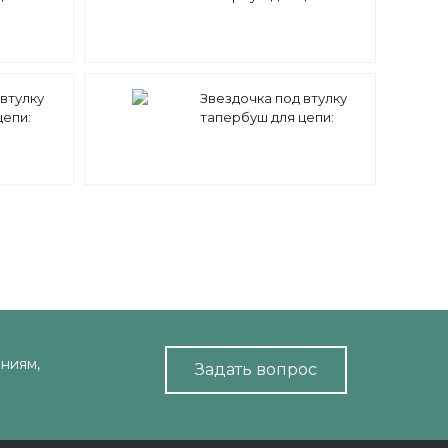
 5/16"
08B-3 z=15 1/2" x 5/16"
TT09015 Sati
втулку
Звездочка под втулку
цепи:
тапербуш для цепи:
 5/16"
08B-2 z=27 1/2" x 5/16"
08B-2 ТВ
TD09027 (PHS 08B-2 ТВ
27) Sati
ниям,
Задать вопрос