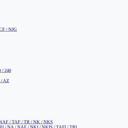
CF / NJG
 / 240
 / AZ
NAF / TAF / TR / NK / NKS
 / NA / NAF / NKI / NKIS / TAFI / TRI