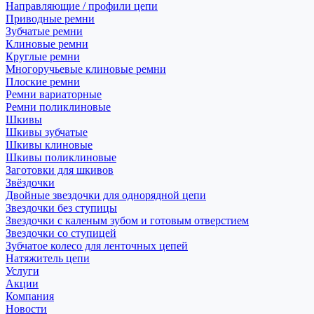
Направляющие / профили цепи
Приводные ремни
Зубчатые ремни
Клиновые ремни
Круглые ремни
Многоручьевые клиновые ремни
Плоские ремни
Ремни вариаторные
Ремни поликлиновые
Шкивы
Шкивы зубчатые
Шкивы клиновые
Шкивы поликлиновые
Заготовки для шкивов
Звёздочки
Двойные звездочки для однорядной цепи
Звездочки без ступицы
Звездочки с каленым зубом и готовым отверстием
Звездочки со ступицей
Зубчатое колесо для ленточных цепей
Натяжитель цепи
Услуги
Акции
Компания
Новости