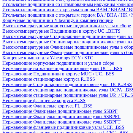
Игольчатые подшипники со штампованным наружним кольцо
Игольчатые подшипники с закрытым торцом BAM / BHAM / B
Игольчатые подшипники с открытым торцом BA / BHA / HK / 
Корпусные подшипники Y-bearings и комплектующие
Высокотемпературные корпусные подшипники и узлы в сборе
Высокотемпературные Подшипники в корпус UC...BHTS
Высокотемпературные Стационарные подшипниковые узлы в с
Высокотемпературные Стационарные подшипниковые узлы в 
Высокотемпературные Фланцевые подшипниковые узлы в сбо
Высокотемпературные Фланцевые подшипниковые узлы в сбо
Концевые крышки для Y-bearings ECY / STC
Нержавеющие корпусные подшипники и узлы в сборе
Нержавеющие натяжные подшипниковые узлы UCT...BSS
Нержавеющие Подшипники в корпус MUC / UC...BSS
Нержавеющие стационарные корпуса P...BSS
Нержавеющие Стационарные подшипниковые узлы UCP...BSS
Нержавеющие стационарные подшипниковые узлы UCPA...BS
Нержавеющие стационарные подшипниковые узлы UP.../ UP...
Нержавеющие фланцевые корпуса F...SS
Нержавеющие Фланцевые корпуса FL...BSS
Нержавеющие Фланцевые подшипниковые узлы SSBPF
Нержавеющие Фланцевые подшипниковые узлы SSBPFL
Нержавеющие Фланцевые подшипниковые узлы SSBPFT
Нержавеющие фланцевые подшипниковые узлы UCF...BSS
Нержавеющие фланцевые подшипниковые узлы UCFC...BSS