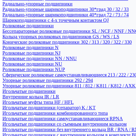
Радиально-упорные подшипники
Радиально-упорные шарикоподшипники 30*град 30 / 32 / 33
Радиально-упорные шарикоподшипники 40*град 72 / 73 / 74
Шарикоподшипники с 4-х точечным контактом QJ
Роликовые подшипники
Бессепараторные роликовые подшипники SL / NCF / NNF / NN
Кольца упорных роликовых подшипников GS / WS / LS
Конические роликовые подшипники 302 / 313 / 320 / 322 / 330
Роликовые подшипники N
Роликовые подшипники NJ
Роликовые подшипники NN / NNU
Роликовые подшипники NU
Роликовые подшипники NUP
Сферические роликовые самоустанавливающиеся 213 / 222 / 230
Упорные роликовые подшипники 292 / 294
Упорные роликовые подшипники 811 / 812 / K811 / K812 / AXK
Игольчатые подшипники
Внутренние кольца IR / LR
Игольчатые муфты типа HF / HFL
Игольчатые подшипники (сепаратор) K / KT
Игольчатые подшипники комбинированного типа
Игольчатые подшипники самоустанавливающиеся RPNA
Игольчатые подшипники со съемным внутренним кольцом
Игольчатые подшипники без внутреннего кольца BR / RNA / R
Игольчатые подшипники с внутренним кольцом в комплекте BRI