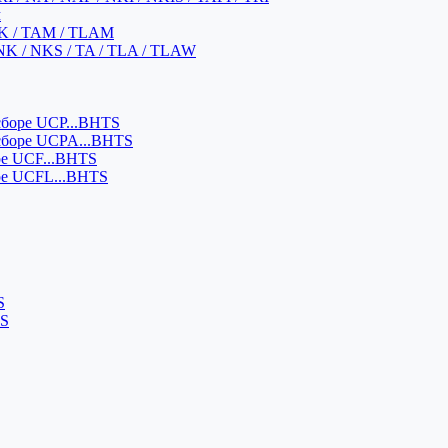
м
K / TAM / TLAM
NK / NKS / TA / TLA / TLAW
боре UCP...BHTS
сборе UCPA...BHTS
ре UCF...BHTS
ре UCFL...BHTS
S
SS