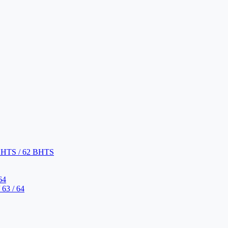
BHTS / 62 BHTS
64
63 / 64