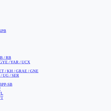
 SPB
 B / RB
 GYE / YAR / UCX
YET / KH / GRAE / GNE
/ UG / SER
 BPP-SB
F
FL
FT