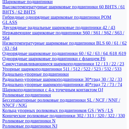
Шариковые подшипники
Высокотемпературные шариковые подшипники 60 BHTS / 61
BHTS / 62 BHTS
Гибридные однорядные шариковые подшипники POM
GLASS
Двухрядные радиальные шариковые подшипники 42 / 43
Нержавеющие шариковые подшипники S60 / S61 / S62 / S63 /
S64
Низкотемпературные шариковые подшипники BLS 60 / 61 / 62
/ 63 / 64
Однорядные шариковые подшипники 60 / 62 / 63 / 64 /618 /619
Однорядные шариковые подшипники с фланцем F6
Самоустанавливающиеся шарикоподшипники 12 / 13 / 22 / 23
Упорные шарикоподшипники 511 / 512 / 522 / 523 / 532 / 533
Радиально-упорные подшипники
Радиально-упорные шарикоподшипники 30*град 30 / 32 / 33
Радиально-упорные шарикоподшипники 40*град 72 / 73 / 74
Шарикоподшипники с 4-х точечным контактом QJ
Роликовые подшипники
Бессепараторные роликовые подшипники SL / NCF / NNF /
NNCF / NJG
Кольца упорных роликовых подшипников GS / WS / LS
Конические роликовые подшипники 302 / 313 / 320 / 322 / 330
Роликовые подшипники N
Роликовые подшипники NJ