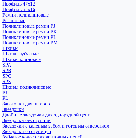
Профиль 47x12
Профиль 55x16
Ремни поликлиновые
Резиновые
Поликлиновые ремни PJ
Поликлиновые ремни PK
Поликлиновые ремни PL
Поликлиновые ремни PM
Шкивы
Шкивы зубчатые
Шкивы клиновые
SPA
SPB
SPC
SPZ
Шкивы поликлиновые
PJ
PL
Заготовки для шкивов
Звёздочки
Двойные звездочки для однорядной цепи
Звездочки без ступицы
Звездочки с каленым зубом и готовым отверстием
Звездочки со ступицей
Зубчатое колесо для ленточных цепей