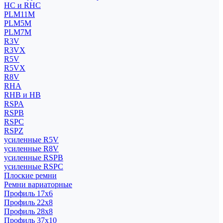
HC и RHC
PLM11M
PLM5M
PLM7M
R3V
R3VX
R5V
R5VX
R8V
RHA
RHB и HB
RSPA
RSPB
RSPC
RSPZ
усиленные R5V
усиленные R8V
усиленные RSPB
усиленные RSPC
Плоские ремни
Ремни вариаторные
Профиль 17x6
Профиль 22x8
Профиль 28x8
Профиль 37x10