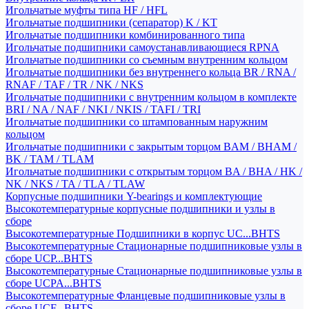
Игольчатые муфты типа HF / HFL
Игольчатые подшипники (сепаратор) K / KT
Игольчатые подшипники комбинированного типа
Игольчатые подшипники самоустанавливающиеся RPNA
Игольчатые подшипники со съемным внутренним кольцом
Игольчатые подшипники без внутреннего кольца BR / RNA /
RNAF / TAF / TR / NK / NKS
Игольчатые подшипники с внутренним кольцом в комплекте
BRI / NA / NAF / NKI / NKIS / TAFI / TRI
Игольчатые подшипники со штампованным наружним
кольцом
Игольчатые подшипники с закрытым торцом BAM / BHAM /
BK / TAM / TLAM
Игольчатые подшипники с открытым торцом BA / BHA / HK /
NK / NKS / TA / TLA / TLAW
Корпусные подшипники Y-bearings и комплектующие
Высокотемпературные корпусные подшипники и узлы в
сборе
Высокотемпературные Подшипники в корпус UC...BHTS
Высокотемпературные Стационарные подшипниковые узлы в
сборе UCP...BHTS
Высокотемпературные Стационарные подшипниковые узлы в
сборе UCPA...BHTS
Высокотемпературные Фланцевые подшипниковые узлы в
сборе UCF...BHTS