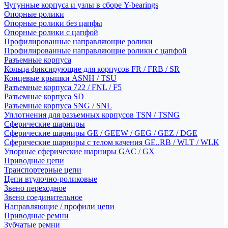
Чугунные корпуса и узлы в сборе Y-bearings
Опорные ролики
Опорные ролики без цапфы
Опорные ролики с цапфой
Профилированные направляющие ролики
Профилированные направляющие ролики с цапфой
Разъемные корпуса
Кольца фиксирующие для корпусов FR / FRB / SR
Концевые крышки ASNH / TSU
Разъемные корпуса 722 / FNL / F5
Разъемные корпуса SD
Разъемные корпуса SNG / SNL
Уплотнения для разъемных корпусов TSN / TSNG
Сферические шарниры
Сферические шарниры GE / GEEW / GEG / GEZ / DGE
Сферические шарниры с телом качения GE..RB / WLT / WLK
Упорные сферические шарниры GAC / GX
Приводные цепи
Транспортерные цепи
Цепи втулочно-роликовые
Звено переходное
Звено соединительное
Направляющие / профили цепи
Приводные ремни
Зубчатые ремни