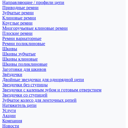
Направляющие / профили цепи
Приводные ремни
Зубчатые ремни
Клиновые ремни
Круглые ремни
Многоручьевые клиновые ремни
Плоские ремни
Ремни вариаторные
Ремни поликлиновые
Шкивы
Шкивы зубчатые
Шкивы клиновые
Шкивы поликлиновые
Заготовки для шкивов
Звёздочки
Двойные звездочки для однорядной цепи
Звездочки без ступицы
Звездочки с каленым зубом и готовым отверстием
Звездочки со ступицей
Зубчатое колесо для ленточных цепей
Натяжитель цепи
Услуги
Акции
Компания
Новости