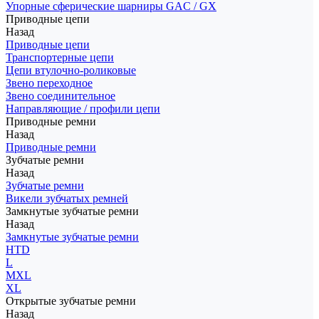
Упорные сферические шарниры GAC / GX
Приводные цепи
Назад
Приводные цепи
Транспортерные цепи
Цепи втулочно-роликовые
Звено переходное
Звено соединительное
Направляющие / профили цепи
Приводные ремни
Назад
Приводные ремни
Зубчатые ремни
Назад
Зубчатые ремни
Викели зубчатых ремней
Замкнутые зубчатые ремни
Назад
Замкнутые зубчатые ремни
HTD
L
MXL
XL
Открытые зубчатые ремни
Назад