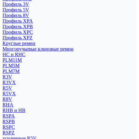
Профиль 3V
Профиль 5V
Профиль 8V
Профиль XPA
Профиль XPB
Профиль XPC
Профиль XPZ
Круглые ремни
Многоручьевые клиновые ремни
HC и RHC
PLM11M
PLM5M
PLM7M
R3V
R3VX
R5V
R5VX
R8V
RHA
RHB и HB
RSPA
RSPB
RSPC
RSPZ
усиленные R5V