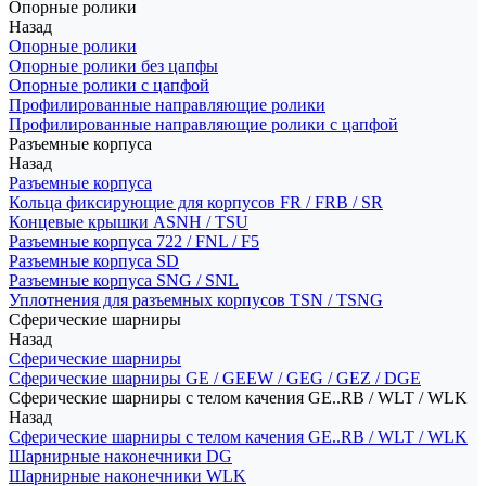
Опорные ролики
Назад
Опорные ролики
Опорные ролики без цапфы
Опорные ролики с цапфой
Профилированные направляющие ролики
Профилированные направляющие ролики с цапфой
Разъемные корпуса
Назад
Разъемные корпуса
Кольца фиксирующие для корпусов FR / FRB / SR
Концевые крышки ASNH / TSU
Разъемные корпуса 722 / FNL / F5
Разъемные корпуса SD
Разъемные корпуса SNG / SNL
Уплотнения для разъемных корпусов TSN / TSNG
Сферические шарниры
Назад
Сферические шарниры
Сферические шарниры GE / GEEW / GEG / GEZ / DGE
Сферические шарниры с телом качения GE..RB / WLT / WLK
Назад
Сферические шарниры с телом качения GE..RB / WLT / WLK
Шарнирные наконечники DG
Шарнирные наконечники WLK