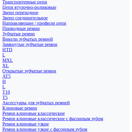
Транспортерные цепи
Цепи втулочно-роликовые
Звено переходное
Звено соединительное
Направляющие / профили цепи
Приводные ремни
Зубчатые ремни
Викели зубчатых ремней
Замкнутые зубчатые ремни
HTD
L
MXL
XL
Открытые зубчатые ремни
AT5
H
L
T10
T5
Аксессуары для зубчатых ремней
Клиновые ремни
Ремни клиновые классические
Ремни клиновые классические с фасонным зубом
Ремни клиновые узкие
Ремни клиновые узкие с фасонным зубом