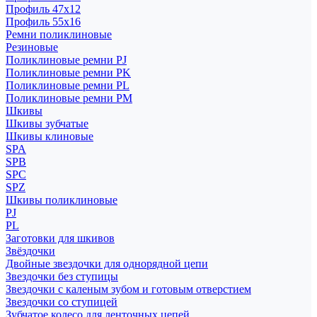
Профиль 47x12
Профиль 55x16
Ремни поликлиновые
Резиновые
Поликлиновые ремни PJ
Поликлиновые ремни PK
Поликлиновые ремни PL
Поликлиновые ремни PM
Шкивы
Шкивы зубчатые
Шкивы клиновые
SPA
SPB
SPC
SPZ
Шкивы поликлиновые
PJ
PL
Заготовки для шкивов
Звёздочки
Двойные звездочки для однорядной цепи
Звездочки без ступицы
Звездочки с каленым зубом и готовым отверстием
Звездочки со ступицей
Зубчатое колесо для ленточных цепей