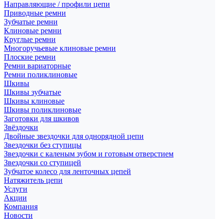
Направляющие / профили цепи
Приводные ремни
Зубчатые ремни
Клиновые ремни
Круглые ремни
Многоручьевые клиновые ремни
Плоские ремни
Ремни вариаторные
Ремни поликлиновые
Шкивы
Шкивы зубчатые
Шкивы клиновые
Шкивы поликлиновые
Заготовки для шкивов
Звёздочки
Двойные звездочки для однорядной цепи
Звездочки без ступицы
Звездочки с каленым зубом и готовым отверстием
Звездочки со ступицей
Зубчатое колесо для ленточных цепей
Натяжитель цепи
Услуги
Акции
Компания
Новости