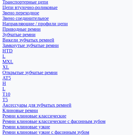
Транспортерные цепи
Цепи втулочно-роликовые
Звено переходное
Звено соединительное
Направляющие / профили цепи
Приводные ремни
Зубчатые ремни
Викели зубчатых ремней
Замкнутые зубчатые ремни
HTD
L
MXL
XL
Открытые зубчатые ремни
AT5
H
L
T10
T5
Аксессуары для зубчатых ремней
Клиновые ремни
Ремни клиновые классические
Ремни клиновые классические с фасонным зубом
Ремни клиновые узкие
Ремни клиновые узкие с фасонным зубом