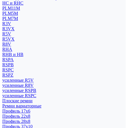
HC и RHC
PLM11M
PLM5M
PLM7M
R3V
R3VX
R5V
R5VX
R8V
RHA
RHB и HB
RSPA
RSPB
RSPC
RSPZ
усиленные R5V
усиленные R8V
усиленные RSPB
усиленные RSPC
Плоские ремни
Ремни вариаторные
Профиль 17x6
Профиль 22x8
Профиль 28x8
Профиль 37x10