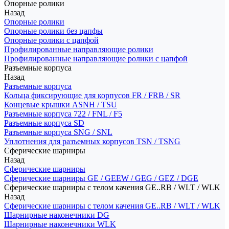
Опорные ролики
Назад
Опорные ролики
Опорные ролики без цапфы
Опорные ролики с цапфой
Профилированные направляющие ролики
Профилированные направляющие ролики с цапфой
Разъемные корпуса
Назад
Разъемные корпуса
Кольца фиксирующие для корпусов FR / FRB / SR
Концевые крышки ASNH / TSU
Разъемные корпуса 722 / FNL / F5
Разъемные корпуса SD
Разъемные корпуса SNG / SNL
Уплотнения для разъемных корпусов TSN / TSNG
Сферические шарниры
Назад
Сферические шарниры
Сферические шарниры GE / GEEW / GEG / GEZ / DGE
Сферические шарниры с телом качения GE..RB / WLT / WLK
Назад
Сферические шарниры с телом качения GE..RB / WLT / WLK
Шарнирные наконечники DG
Шарнирные наконечники WLK