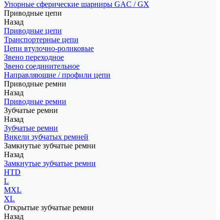
Упорные сферические шарниры GAC / GX
Приводные цепи
Назад
Приводные цепи
Транспортерные цепи
Цепи втулочно-роликовые
Звено переходное
Звено соединительное
Направляющие / профили цепи
Приводные ремни
Назад
Приводные ремни
Зубчатые ремни
Назад
Зубчатые ремни
Викели зубчатых ремней
Замкнутые зубчатые ремни
Назад
Замкнутые зубчатые ремни
HTD
L
MXL
XL
Открытые зубчатые ремни
Назад