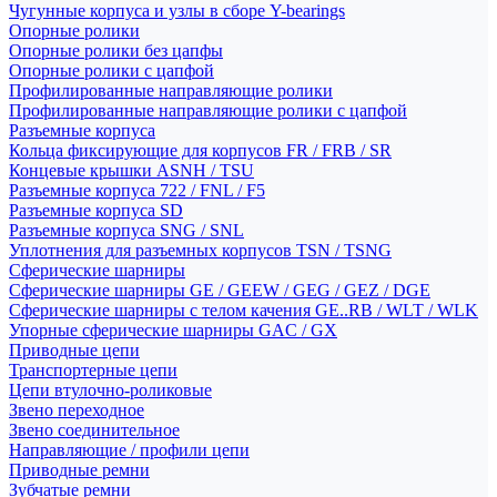
Чугунные корпуса и узлы в сборе Y-bearings
Опорные ролики
Опорные ролики без цапфы
Опорные ролики с цапфой
Профилированные направляющие ролики
Профилированные направляющие ролики с цапфой
Разъемные корпуса
Кольца фиксирующие для корпусов FR / FRB / SR
Концевые крышки ASNH / TSU
Разъемные корпуса 722 / FNL / F5
Разъемные корпуса SD
Разъемные корпуса SNG / SNL
Уплотнения для разъемных корпусов TSN / TSNG
Сферические шарниры
Сферические шарниры GE / GEEW / GEG / GEZ / DGE
Сферические шарниры с телом качения GE..RB / WLT / WLK
Упорные сферические шарниры GAC / GX
Приводные цепи
Транспортерные цепи
Цепи втулочно-роликовые
Звено переходное
Звено соединительное
Направляющие / профили цепи
Приводные ремни
Зубчатые ремни