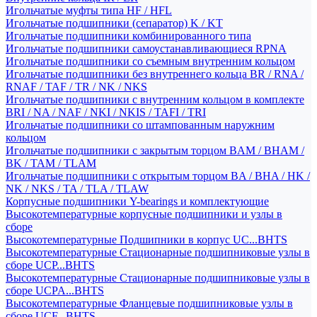
Игольчатые муфты типа HF / HFL
Игольчатые подшипники (сепаратор) K / KT
Игольчатые подшипники комбинированного типа
Игольчатые подшипники самоустанавливающиеся RPNA
Игольчатые подшипники со съемным внутренним кольцом
Игольчатые подшипники без внутреннего кольца BR / RNA /
RNAF / TAF / TR / NK / NKS
Игольчатые подшипники с внутренним кольцом в комплекте
BRI / NA / NAF / NKI / NKIS / TAFI / TRI
Игольчатые подшипники со штампованным наружним
кольцом
Игольчатые подшипники с закрытым торцом BAM / BHAM /
BK / TAM / TLAM
Игольчатые подшипники с открытым торцом BA / BHA / HK /
NK / NKS / TA / TLA / TLAW
Корпусные подшипники Y-bearings и комплектующие
Высокотемпературные корпусные подшипники и узлы в
сборе
Высокотемпературные Подшипники в корпус UC...BHTS
Высокотемпературные Стационарные подшипниковые узлы в
сборе UCP...BHTS
Высокотемпературные Стационарные подшипниковые узлы в
сборе UCPA...BHTS
Высокотемпературные Фланцевые подшипниковые узлы в
сборе UCF...BHTS