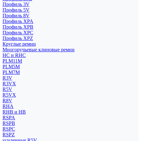
Профиль 3V
Профиль 5V
Профиль 8V
Профиль XPA
Профиль XPB
Профиль XPC
Профиль XPZ
Круглые ремни
Многоручьевые клиновые ремни
HC и RHC
PLM11M
PLM5M
PLM7M
R3V
R3VX
R5V
R5VX
R8V
RHA
RHB и HB
RSPA
RSPB
RSPC
RSPZ
усиленные R5V