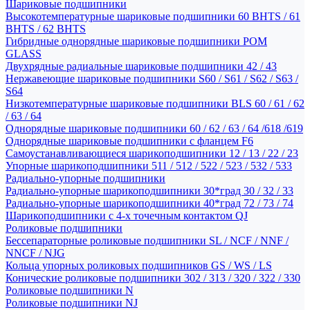
Шариковые подшипники
Высокотемпературные шариковые подшипники 60 BHTS / 61
BHTS / 62 BHTS
Гибридные однорядные шариковые подшипники POM
GLASS
Двухрядные радиальные шариковые подшипники 42 / 43
Нержавеющие шариковые подшипники S60 / S61 / S62 / S63 /
S64
Низкотемпературные шариковые подшипники BLS 60 / 61 / 62
/ 63 / 64
Однорядные шариковые подшипники 60 / 62 / 63 / 64 /618 /619
Однорядные шариковые подшипники с фланцем F6
Самоустанавливающиеся шарикоподшипники 12 / 13 / 22 / 23
Упорные шарикоподшипники 511 / 512 / 522 / 523 / 532 / 533
Радиально-упорные подшипники
Радиально-упорные шарикоподшипники 30*град 30 / 32 / 33
Радиально-упорные шарикоподшипники 40*град 72 / 73 / 74
Шарикоподшипники с 4-х точечным контактом QJ
Роликовые подшипники
Бессепараторные роликовые подшипники SL / NCF / NNF /
NNCF / NJG
Кольца упорных роликовых подшипников GS / WS / LS
Конические роликовые подшипники 302 / 313 / 320 / 322 / 330
Роликовые подшипники N
Роликовые подшипники NJ