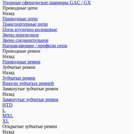
Упорные сферические шарниры GAC / GX
Приводные цепи
Назад
Приводные цепи
Транспортерные цепи
Цепи втулочно-роликовые
Звено переходное
Звено соединительное
Направляющие / профили цепи
Приводные ремни
Назад
Приводные ремни
Зубчатые ремни
Назад
Зубчатые ремни
Викели зубчатых ремней
Замкнутые зубчатые ремни
Назад
Замкнутые зубчатые ремни
HTD
L
MXL
XL
Открытые зубчатые ремни
Назад