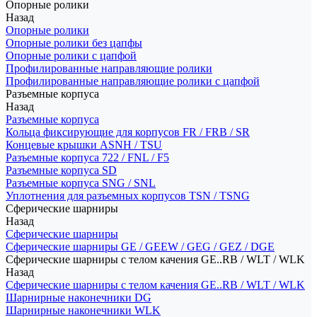
Опорные ролики
Назад
Опорные ролики
Опорные ролики без цапфы
Опорные ролики с цапфой
Профилированные направляющие ролики
Профилированные направляющие ролики с цапфой
Разъемные корпуса
Назад
Разъемные корпуса
Кольца фиксирующие для корпусов FR / FRB / SR
Концевые крышки ASNH / TSU
Разъемные корпуса 722 / FNL / F5
Разъемные корпуса SD
Разъемные корпуса SNG / SNL
Уплотнения для разъемных корпусов TSN / TSNG
Сферические шарниры
Назад
Сферические шарниры
Сферические шарниры GE / GEEW / GEG / GEZ / DGE
Сферические шарниры с телом качения GE..RB / WLT / WLK
Назад
Сферические шарниры с телом качения GE..RB / WLT / WLK
Шарнирные наконечники DG
Шарнирные наконечники WLK