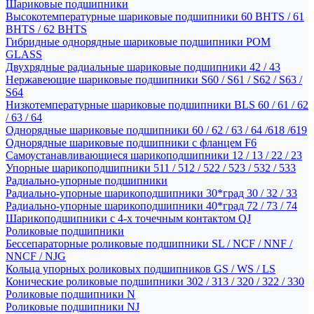
Шариковые подшипники
Высокотемпературные шариковые подшипники 60 BHTS / 61
BHTS / 62 BHTS
Гибридные однорядные шариковые подшипники POM
GLASS
Двухрядные радиальные шариковые подшипники 42 / 43
Нержавеющие шариковые подшипники S60 / S61 / S62 / S63 /
S64
Низкотемпературные шариковые подшипники BLS 60 / 61 / 62
/ 63 / 64
Однорядные шариковые подшипники 60 / 62 / 63 / 64 /618 /619
Однорядные шариковые подшипники с фланцем F6
Самоустанавливающиеся шарикоподшипники 12 / 13 / 22 / 23
Упорные шарикоподшипники 511 / 512 / 522 / 523 / 532 / 533
Радиально-упорные подшипники
Радиально-упорные шарикоподшипники 30*град 30 / 32 / 33
Радиально-упорные шарикоподшипники 40*град 72 / 73 / 74
Шарикоподшипники с 4-х точечным контактом QJ
Роликовые подшипники
Бессепараторные роликовые подшипники SL / NCF / NNF /
NNCF / NJG
Кольца упорных роликовых подшипников GS / WS / LS
Конические роликовые подшипники 302 / 313 / 320 / 322 / 330
Роликовые подшипники N
Роликовые подшипники NJ