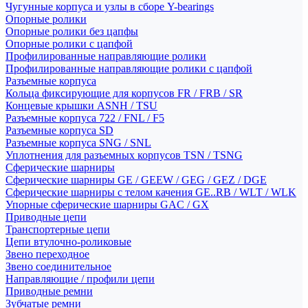
Чугунные корпуса и узлы в сборе Y-bearings
Опорные ролики
Опорные ролики без цапфы
Опорные ролики с цапфой
Профилированные направляющие ролики
Профилированные направляющие ролики с цапфой
Разъемные корпуса
Кольца фиксирующие для корпусов FR / FRB / SR
Концевые крышки ASNH / TSU
Разъемные корпуса 722 / FNL / F5
Разъемные корпуса SD
Разъемные корпуса SNG / SNL
Уплотнения для разъемных корпусов TSN / TSNG
Сферические шарниры
Сферические шарниры GE / GEEW / GEG / GEZ / DGE
Сферические шарниры с телом качения GE..RB / WLT / WLK
Упорные сферические шарниры GAC / GX
Приводные цепи
Транспортерные цепи
Цепи втулочно-роликовые
Звено переходное
Звено соединительное
Направляющие / профили цепи
Приводные ремни
Зубчатые ремни