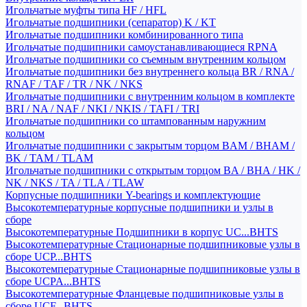
Игольчатые муфты типа HF / HFL
Игольчатые подшипники (сепаратор) K / KT
Игольчатые подшипники комбинированного типа
Игольчатые подшипники самоустанавливающиеся RPNA
Игольчатые подшипники со съемным внутренним кольцом
Игольчатые подшипники без внутреннего кольца BR / RNA /
RNAF / TAF / TR / NK / NKS
Игольчатые подшипники с внутренним кольцом в комплекте
BRI / NA / NAF / NKI / NKIS / TAFI / TRI
Игольчатые подшипники со штампованным наружним
кольцом
Игольчатые подшипники с закрытым торцом BAM / BHAM /
BK / TAM / TLAM
Игольчатые подшипники с открытым торцом BA / BHA / HK /
NK / NKS / TA / TLA / TLAW
Корпусные подшипники Y-bearings и комплектующие
Высокотемпературные корпусные подшипники и узлы в
сборе
Высокотемпературные Подшипники в корпус UC...BHTS
Высокотемпературные Стационарные подшипниковые узлы в
сборе UCP...BHTS
Высокотемпературные Стационарные подшипниковые узлы в
сборе UCPA...BHTS
Высокотемпературные Фланцевые подшипниковые узлы в
сборе UCF...BHTS