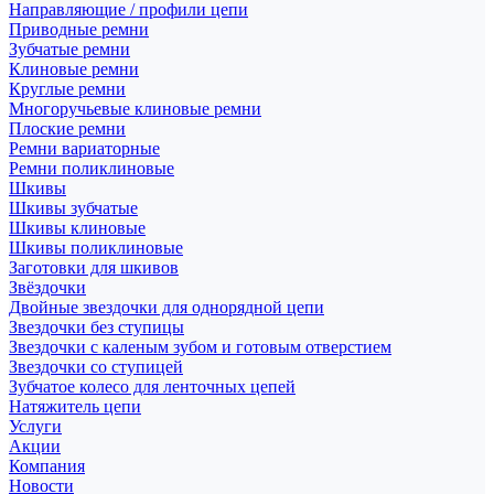
Направляющие / профили цепи
Приводные ремни
Зубчатые ремни
Клиновые ремни
Круглые ремни
Многоручьевые клиновые ремни
Плоские ремни
Ремни вариаторные
Ремни поликлиновые
Шкивы
Шкивы зубчатые
Шкивы клиновые
Шкивы поликлиновые
Заготовки для шкивов
Звёздочки
Двойные звездочки для однорядной цепи
Звездочки без ступицы
Звездочки с каленым зубом и готовым отверстием
Звездочки со ступицей
Зубчатое колесо для ленточных цепей
Натяжитель цепи
Услуги
Акции
Компания
Новости