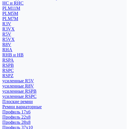
HC и RHC
PLM11M
PLM5M
PLM7M
R3V
R3VX
R5V
R5VX
R8V
RHA
RHB и HB
RSPA
RSPB
RSPC
RSPZ
усиленные R5V
усиленные R8V
усиленные RSPB
усиленные RSPC
Плоские ремни
Ремни вариаторные
Профиль 17x6
Профиль 22x8
Профиль 28x8
Профиль 37x10