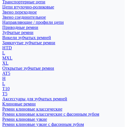
Транспортерные цепи
Цепи втулочно-роликовые
Звено переходное
Звено соединительное
Направляющие / профили цепи
Приводные ремни
Зубчатые ремни
Викели зубчатых ремней
Замкнутые зубчатые ремни
HTD
L
MXL
XL
Открытые зубчатые ремни
AT5
H
L
T10
T5
Аксессуары для зубчатых ремней
Клиновые ремни
Ремни клиновые классические
Ремни клиновые классические с фасонным зубом
Ремни клиновые узкие
Ремни клиновые узкие с фасонным зубом