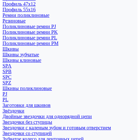
Профиль 47x12
Профиль 55x16
Ремни поликлиновые
Резиновые
Поликлиновые ремни PJ
Поликлиновые ремни PK
Поликлиновые ремни PL
Поликлиновые ремни PM
Шкивы
Шкивы зубчатые
Шкивы клиновые
SPA
SPB
SPC
SPZ
Шкивы поликлиновые
PJ
PL
Заготовки для шкивов
Звёздочки
Двойные звездочки для однорядной цепи
Звездочки без ступицы
Звездочки с каленым зубом и готовым отверстием
Звездочки со ступицей
Зубчатое колесо для ленточных цепей