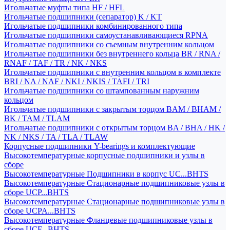
Игольчатые муфты типа HF / HFL
Игольчатые подшипники (сепаратор) K / KT
Игольчатые подшипники комбинированного типа
Игольчатые подшипники самоустанавливающиеся RPNA
Игольчатые подшипники со съемным внутренним кольцом
Игольчатые подшипники без внутреннего кольца BR / RNA /
RNAF / TAF / TR / NK / NKS
Игольчатые подшипники с внутренним кольцом в комплекте
BRI / NA / NAF / NKI / NKIS / TAFI / TRI
Игольчатые подшипники со штампованным наружним
кольцом
Игольчатые подшипники с закрытым торцом BAM / BHAM /
BK / TAM / TLAM
Игольчатые подшипники с открытым торцом BA / BHA / HK /
NK / NKS / TA / TLA / TLAW
Корпусные подшипники Y-bearings и комплектующие
Высокотемпературные корпусные подшипники и узлы в
сборе
Высокотемпературные Подшипники в корпус UC...BHTS
Высокотемпературные Стационарные подшипниковые узлы в
сборе UCP...BHTS
Высокотемпературные Стационарные подшипниковые узлы в
сборе UCPA...BHTS
Высокотемпературные Фланцевые подшипниковые узлы в
сборе UCF...BHTS