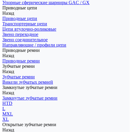
Упорные сферические шарниры GAC / GX
Приводные цепи
Назад
Приводные цепи
Транспортерные цепи
Цепи втулочно-роликовые
Звено переходное
Звено соединительное
Направляющие / профили цепи
Приводные ремни
Назад
Приводные ремни
Зубчатые ремни
Назад
Зубчатые ремни
Викели зубчатых ремней
Замкнутые зубчатые ремни
Назад
Замкнутые зубчатые ремни
HTD
L
MXL
XL
Открытые зубчатые ремни
Назад