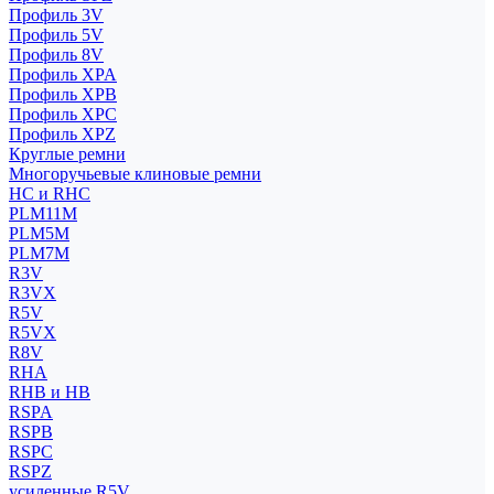
Профиль 3V
Профиль 5V
Профиль 8V
Профиль XPA
Профиль XPB
Профиль XPC
Профиль XPZ
Круглые ремни
Многоручьевые клиновые ремни
HC и RHC
PLM11M
PLM5M
PLM7M
R3V
R3VX
R5V
R5VX
R8V
RHA
RHB и HB
RSPA
RSPB
RSPC
RSPZ
усиленные R5V