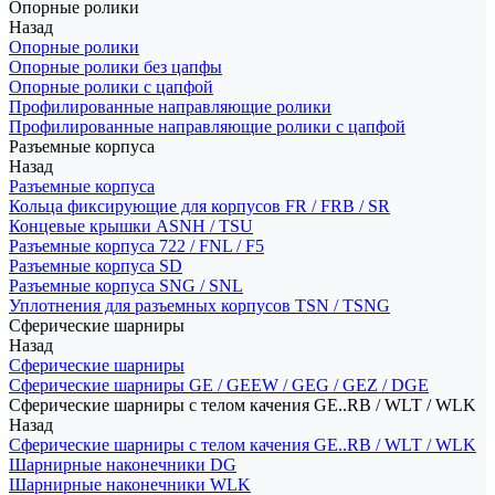
Опорные ролики
Назад
Опорные ролики
Опорные ролики без цапфы
Опорные ролики с цапфой
Профилированные направляющие ролики
Профилированные направляющие ролики с цапфой
Разъемные корпуса
Назад
Разъемные корпуса
Кольца фиксирующие для корпусов FR / FRB / SR
Концевые крышки ASNH / TSU
Разъемные корпуса 722 / FNL / F5
Разъемные корпуса SD
Разъемные корпуса SNG / SNL
Уплотнения для разъемных корпусов TSN / TSNG
Сферические шарниры
Назад
Сферические шарниры
Сферические шарниры GE / GEEW / GEG / GEZ / DGE
Сферические шарниры с телом качения GE..RB / WLT / WLK
Назад
Сферические шарниры с телом качения GE..RB / WLT / WLK
Шарнирные наконечники DG
Шарнирные наконечники WLK