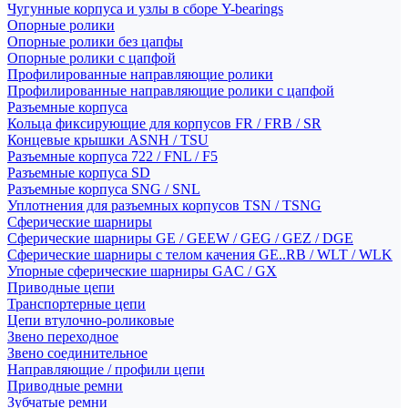
Чугунные корпуса и узлы в сборе Y-bearings
Опорные ролики
Опорные ролики без цапфы
Опорные ролики с цапфой
Профилированные направляющие ролики
Профилированные направляющие ролики с цапфой
Разъемные корпуса
Кольца фиксирующие для корпусов FR / FRB / SR
Концевые крышки ASNH / TSU
Разъемные корпуса 722 / FNL / F5
Разъемные корпуса SD
Разъемные корпуса SNG / SNL
Уплотнения для разъемных корпусов TSN / TSNG
Сферические шарниры
Сферические шарниры GE / GEEW / GEG / GEZ / DGE
Сферические шарниры с телом качения GE..RB / WLT / WLK
Упорные сферические шарниры GAC / GX
Приводные цепи
Транспортерные цепи
Цепи втулочно-роликовые
Звено переходное
Звено соединительное
Направляющие / профили цепи
Приводные ремни
Зубчатые ремни