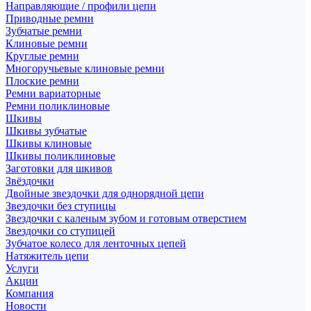
Направляющие / профили цепи
Приводные ремни
Зубчатые ремни
Клиновые ремни
Круглые ремни
Многоручьевые клиновые ремни
Плоские ремни
Ремни вариаторные
Ремни поликлиновые
Шкивы
Шкивы зубчатые
Шкивы клиновые
Шкивы поликлиновые
Заготовки для шкивов
Звёздочки
Двойные звездочки для однорядной цепи
Звездочки без ступицы
Звездочки с каленым зубом и готовым отверстием
Звездочки со ступицей
Зубчатое колесо для ленточных цепей
Натяжитель цепи
Услуги
Акции
Компания
Новости