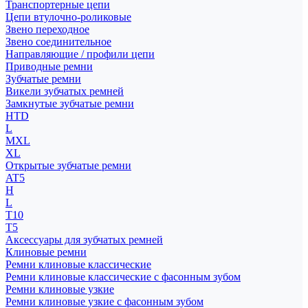
Транспортерные цепи
Цепи втулочно-роликовые
Звено переходное
Звено соединительное
Направляющие / профили цепи
Приводные ремни
Зубчатые ремни
Викели зубчатых ремней
Замкнутые зубчатые ремни
HTD
L
MXL
XL
Открытые зубчатые ремни
AT5
H
L
T10
T5
Аксессуары для зубчатых ремней
Клиновые ремни
Ремни клиновые классические
Ремни клиновые классические с фасонным зубом
Ремни клиновые узкие
Ремни клиновые узкие с фасонным зубом