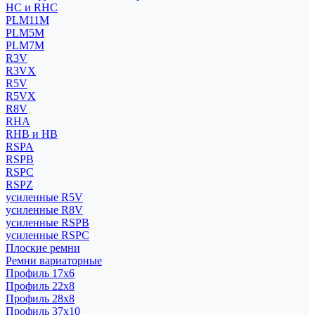
HC и RHC
PLM11M
PLM5M
PLM7M
R3V
R3VX
R5V
R5VX
R8V
RHA
RHB и HB
RSPA
RSPB
RSPC
RSPZ
усиленные R5V
усиленные R8V
усиленные RSPB
усиленные RSPC
Плоские ремни
Ремни вариаторные
Профиль 17x6
Профиль 22x8
Профиль 28x8
Профиль 37x10