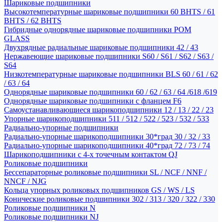
Шариковые подшипники
Высокотемпературные шариковые подшипники 60 BHTS / 61
BHTS / 62 BHTS
Гибридные однорядные шариковые подшипники POM
GLASS
Двухрядные радиальные шариковые подшипники 42 / 43
Нержавеющие шариковые подшипники S60 / S61 / S62 / S63 /
S64
Низкотемпературные шариковые подшипники BLS 60 / 61 / 62
/ 63 / 64
Однорядные шариковые подшипники 60 / 62 / 63 / 64 /618 /619
Однорядные шариковые подшипники с фланцем F6
Самоустанавливающиеся шарикоподшипники 12 / 13 / 22 / 23
Упорные шарикоподшипники 511 / 512 / 522 / 523 / 532 / 533
Радиально-упорные подшипники
Радиально-упорные шарикоподшипники 30*град 30 / 32 / 33
Радиально-упорные шарикоподшипники 40*град 72 / 73 / 74
Шарикоподшипники с 4-х точечным контактом QJ
Роликовые подшипники
Бессепараторные роликовые подшипники SL / NCF / NNF /
NNCF / NJG
Кольца упорных роликовых подшипников GS / WS / LS
Конические роликовые подшипники 302 / 313 / 320 / 322 / 330
Роликовые подшипники N
Роликовые подшипники NJ