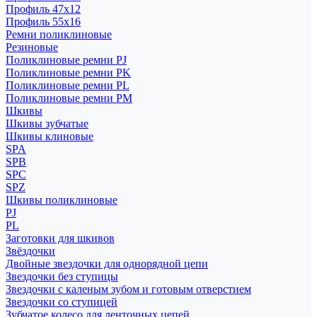
Профиль 47x12
Профиль 55x16
Ремни поликлиновые
Резиновые
Поликлиновые ремни PJ
Поликлиновые ремни PK
Поликлиновые ремни PL
Поликлиновые ремни PM
Шкивы
Шкивы зубчатые
Шкивы клиновые
SPA
SPB
SPC
SPZ
Шкивы поликлиновые
PJ
PL
Заготовки для шкивов
Звёздочки
Двойные звездочки для однорядной цепи
Звездочки без ступицы
Звездочки с каленым зубом и готовым отверстием
Звездочки со ступицей
Зубчатое колесо для ленточных цепей