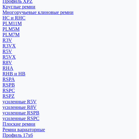
Профиль XPZ
Круглые ремни
Многоручьевые клиновые ремни
HC и RHC
PLM11M
PLM5M
PLM7M
R3V
R3VX
R5V
R5VX
R8V
RHA
RHB и HB
RSPA
RSPB
RSPC
RSPZ
усиленные R5V
усиленные R8V
усиленные RSPB
усиленные RSPC
Плоские ремни
Ремни вариаторные
Профиль 17x6