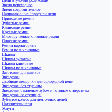
Цепи втулочно-роликовые
Звено переходное
Звено соединительное
Направляющие / профили цепи
Приводные ремни
Зубчатые ремни
Клиновые ремни
Круглые ремни
Многоручьевые клиновые ремни
Плоские ремни
Ремни вариаторные
Ремни поликлиновые
Шкивы
Шкивы зубчатые
Шкивы клиновые
Шкивы поликлиновые
Заготовки для шкивов
Звёздочки
Двойные звездочки для однорядной цепи
Звездочки без ступицы
Звездочки с каленым зубом и готовым отверстием
Звездочки со ступицей
Зубчатое колесо для ленточных цепей
Натяжитель цепи
Услуги