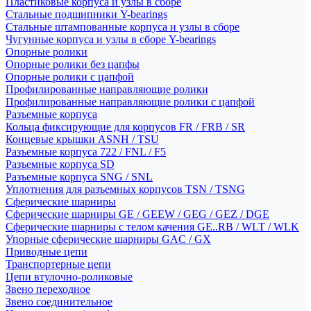
Пластиковые корпуса и узлы в сборе
Стальные подшипники Y-bearings
Стальные штампованные корпуса и узлы в сборе
Чугунные корпуса и узлы в сборе Y-bearings
Опорные ролики
Опорные ролики без цапфы
Опорные ролики с цапфой
Профилированные направляющие ролики
Профилированные направляющие ролики с цапфой
Разъемные корпуса
Кольца фиксирующие для корпусов FR / FRB / SR
Концевые крышки ASNH / TSU
Разъемные корпуса 722 / FNL / F5
Разъемные корпуса SD
Разъемные корпуса SNG / SNL
Уплотнения для разъемных корпусов TSN / TSNG
Сферические шарниры
Сферические шарниры GE / GEEW / GEG / GEZ / DGE
Сферические шарниры с телом качения GE..RB / WLT / WLK
Упорные сферические шарниры GAC / GX
Приводные цепи
Транспортерные цепи
Цепи втулочно-роликовые
Звено переходное
Звено соединительное