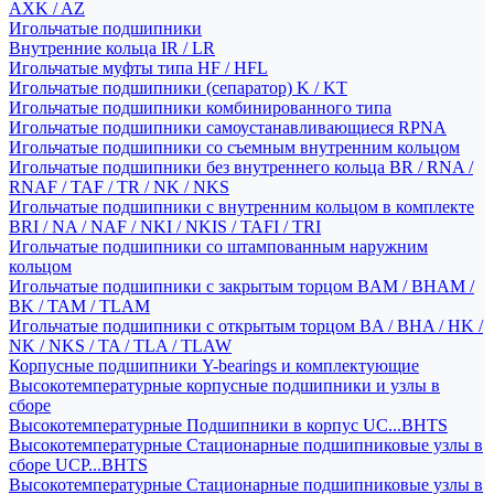
AXK / AZ
Игольчатые подшипники
Внутренние кольца IR / LR
Игольчатые муфты типа HF / HFL
Игольчатые подшипники (сепаратор) K / KT
Игольчатые подшипники комбинированного типа
Игольчатые подшипники самоустанавливающиеся RPNA
Игольчатые подшипники со съемным внутренним кольцом
Игольчатые подшипники без внутреннего кольца BR / RNA /
RNAF / TAF / TR / NK / NKS
Игольчатые подшипники с внутренним кольцом в комплекте
BRI / NA / NAF / NKI / NKIS / TAFI / TRI
Игольчатые подшипники со штампованным наружним
кольцом
Игольчатые подшипники с закрытым торцом BAM / BHAM /
BK / TAM / TLAM
Игольчатые подшипники с открытым торцом BA / BHA / HK /
NK / NKS / TA / TLA / TLAW
Корпусные подшипники Y-bearings и комплектующие
Высокотемпературные корпусные подшипники и узлы в
сборе
Высокотемпературные Подшипники в корпус UC...BHTS
Высокотемпературные Стационарные подшипниковые узлы в
сборе UCP...BHTS
Высокотемпературные Стационарные подшипниковые узлы в