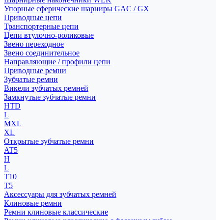
Упорные сферические шарниры GAC / GX
Приводные цепи
Транспортерные цепи
Цепи втулочно-роликовые
Звено переходное
Звено соединительное
Направляющие / профили цепи
Приводные ремни
Зубчатые ремни
Викели зубчатых ремней
Замкнутые зубчатые ремни
HTD
L
MXL
XL
Открытые зубчатые ремни
AT5
H
L
T10
T5
Аксессуары для зубчатых ремней
Клиновые ремни
Ремни клиновые классические