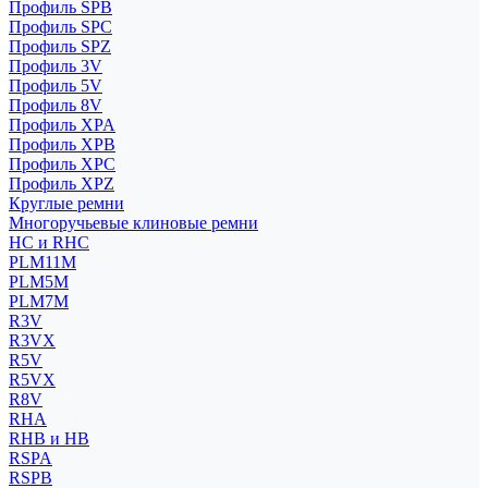
Профиль SPB
Профиль SPC
Профиль SPZ
Профиль 3V
Профиль 5V
Профиль 8V
Профиль XPA
Профиль XPB
Профиль XPC
Профиль XPZ
Круглые ремни
Многоручьевые клиновые ремни
HC и RHC
PLM11M
PLM5M
PLM7M
R3V
R3VX
R5V
R5VX
R8V
RHA
RHB и HB
RSPA
RSPB